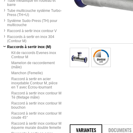
Tube métallique en rouleau et
barre
Tube multicouche système Turbo-
Press (TH+U)
Système Sudo-Press (TH) pour
multicouche
Raccord à sertir inox contour V
Raccords à sertir en inox 304
(Contour M)
Raccords à sertir inox (M)
Kit de raccords Evenes inox
Contour M
Mamelon de raccordement
(mâle)
Manchon (Femelle)
Raccord à sertir en acier
inoxydable Contour M, pièce
en T avec Écrou-tournant
Raccord à sertir inox contour M
Té (filetage mâle)
Raccord à sertir inox contour M
bouchon
Raccord à sertir inox contour M
coude 45°
Raccord à sertir inox contour M
équerre murale double femelle
VARIANTES
DOCUMENTS