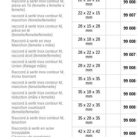
Raccord à sertir inox contour M,
99 008
mm
pièce en Té (femelle x femelle x
femelle)
22 x 22 x 15
99 007
raccord à sertir inox contour M,
mm
manchon (femelle/femelle)
28 x 15 x 28
raccord à sertir inox contour M,
99 008
mm
pièce en té
(femelle/femelle/femelle)
28 x 18 x 28
Raccord à sertir en inox
99 008
mm
Manchon (femelle x mâle)
raccord à sertir inox contour M,
28 x 22 x 22
99 007
raccord droit (femelle/femelle)
mm
raccord à sertir inox contour M,
28 x 22 x 28
Union (filetage mâle)
99 008
mm
Raccord à sertir inox contour M,
écrou tournant
35 x 15 x 35
99 008
raccord à sertir inox contour M,
mm
manchon (femelle/femelle)
35 x 18 x 35
raccord à sertir inox contour M,
99 008
mm
réduction (mâle x femelle)
raccord à sertir inox contour M,
35 x 22 x 35
99 008
manchon coulissant
mm
(femelle/femelle)
Raccord à sertir inox contour M,
35 x 28 x 35
99 008
bouchon
mm
Raccords à sertir en acier
42 x 22 x 42
inoxydable
99 008
mm