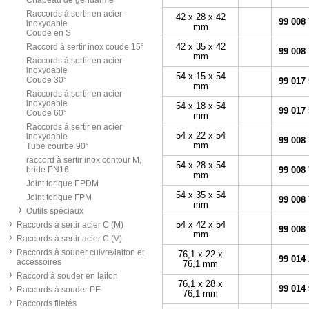
Chapeau de gendarme
Raccords à sertir en acier
42 x 28 x 42
99 008
inoxydable
mm
Coude en S
42 x 35 x 42
Raccord à sertir inox coude 15°
99 008
mm
Raccords à sertir en acier
inoxydable
54 x 15 x 54
Coude 30°
99 017
mm
Raccords à sertir en acier
inoxydable
54 x 18 x 54
99 017
Coude 60°
mm
Raccords à sertir en acier
54 x 22 x 54
inoxydable
99 008
mm
Tube courbe 90°
raccord à sertir inox contour M,
54 x 28 x 54
bride PN16
99 008
mm
Joint torique EPDM
54 x 35 x 54
Joint torique FPM
99 008
mm
Outils spéciaux
54 x 42 x 54
Raccords à sertir acier C (M)
99 008
mm
Raccords à sertir acier C (V)
Raccords à souder cuivre/laiton et
76,1 x 22 x
99 014
accessoires
76,1 mm
Raccord à souder en laiton
76,1 x 28 x
99 014
Raccords à souder PE
76,1 mm
Raccords filetés