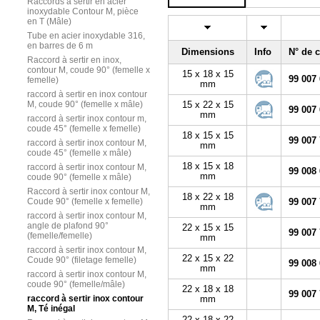
Raccords à sertir en acier
inoxydable Contour M, pièce
en T (Mâle)
Tube en acier inoxydable 316,
en barres de 6 m
Dimensions
Info
N° de
Raccord à sertir en inox,
contour M, coude 90° (femelle x
15 x 18 x 15
99 007
femelle)
mm
raccord à sertir en inox contour
M, coude 90° (femelle x mâle)
15 x 22 x 15
99 007
mm
raccord à sertir inox contour m,
coude 45° (femelle x femelle)
18 x 15 x 15
99 007
raccord à sertir inox contour M,
mm
coude 45° (femelle x mâle)
18 x 15 x 18
raccord à sertir inox contour M,
99 008
mm
coude 90° (femelle x mâle)
Raccord à sertir inox contour M,
18 x 22 x 18
Coude 90° (femelle x femelle)
99 007
mm
raccord à sertir inox contour M,
angle de plafond 90°
22 x 15 x 15
99 007
(femelle/femelle)
mm
raccord à sertir inox contour M,
22 x 15 x 22
Coude 90° (filetage femelle)
99 008
mm
raccord à sertir inox contour M,
coude 90° (femelle/mâle)
22 x 18 x 18
99 007
raccord à sertir inox contour
mm
M, Té inégal
22 x 18 x 22