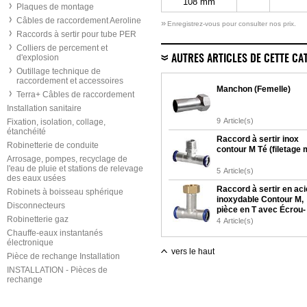
108 mm
Plaques de montage
Câbles de raccordement Aeroline
»
Enregistrez-vous pour consulter nos prix.
Raccords à sertir pour tube PER
Colliers de percement et
d'explosion
AUTRES ARTICLES DE CETTE CA
Outillage technique de
raccordement et accessoires
Manchon (Femelle)
Terra+ Câbles de raccordement
Installation sanitaire
9
Article(s)
Fixation, isolation, collage,
étanchéité
Raccord à sertir inox
Robinetterie de conduite
contour M Té (filetage 
Arrosage, pompes, recyclage de
l'eau de pluie et stations de relevage
5
Article(s)
des eaux usées
Raccord à sertir en aci
Robinets à boisseau sphérique
inoxydable Contour M,
Disconnecteurs
pièce en T avec Écrou-
Robinetterie gaz
tournant
4
Article(s)
Chauffe-eaux instantanés
électronique
vers le haut
Pièce de rechange Installation
INSTALLATION - Pièces de
rechange