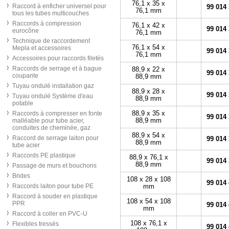
76,1 x 35 x
Raccord à enficher universel pour
99 014
76,1 mm
tous les tubes multicouches
Raccords à compression
76,1 x 42 x
99 014
eurocône
76,1 mm
Technique de raccordement
76,1 x 54 x
Mepla et accessoires
99 014
76,1 mm
Accessoires pour raccords filetés
Raccords de serrage et à bague
88,9 x 22 x
99 014
coupante
88,9 mm
Tuyau ondulé installation gaz
88,9 x 28 x
99 014
Tuyau ondulé Système d'eau
88,9 mm
potable
88,9 x 35 x
Raccords à compresser en fonte
99 014
88,9 mm
malléable pour tube acier,
conduites de cheminée, gaz
88,9 x 54 x
Raccord de serrage laiton pour
99 014
88,9 mm
tube acier
Raccords PE plastique
88,9 x 76,1 x
99 014
88,9 mm
Passage de murs et bouchons
Brides
108 x 28 x 108
99 014
Raccords laiton pour tube PE
mm
Raccord à souder en plastique
108 x 54 x 108
PPR
99 014
mm
Raccord à coller en PVC-U
108 x 76,1 x
Flexibles tressés
99 014