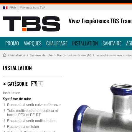
FR
/
fr
Prix nets hors TVA
Vivez l’expérience TBS Fran
PROMO
MARQUES
CHAUFFAGE
INSTALLATION
SANITAIRE
AG
Installation
Système de tube
Raccords à sertir inox (M)
raccord à sertir inox conto
INSTALLATION
CATÉGORIE
Installation
Système de tube
Raccords à sertir cuivre et bronze
Tube multicouche en rouleau et
barres PEX et PE-RT
Raccords à sertir multicouches
Raccords à enficher