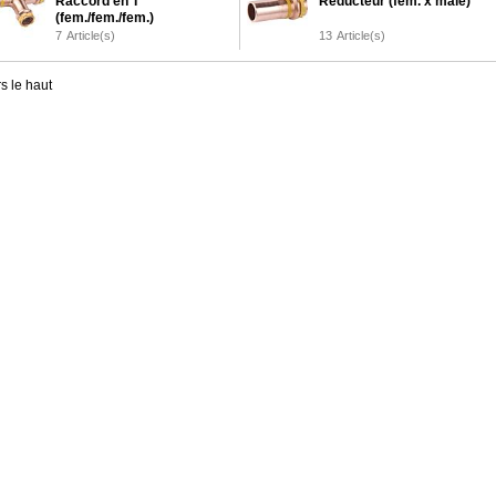
Raccord en T
Réducteur (fem. x mâle)
(fem./fem./fem.)
7
Article(s)
13
Article(s)
s le haut