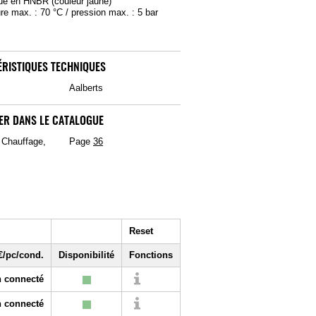
ique en HNBR (couleur jaune)
re max. : 70 °C / pression max. : 5 bar
RISTIQUES TECHNIQUES
Aalberts
ER DANS LE CATALOGUE
, Chauffage,
Page
36
Reset
€/pc/cond.
Disponibilité
Fonctions
 connecté
 connecté