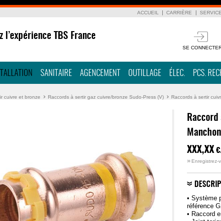
ACCUEIL
CARRIÈRE
SERVIC
z l’expérience TBS France
SE CONNECTE
STALLATION
SANITAIRE
AGENCEMENT
OUTILLAGE
ÉLEC.
PCS. RE
ir cuivre et bronze
Raccords à sertir gaz cuivre/bronze Sudo-Press (V)
Raccords à sertir cuiv
Raccord 
Manchon 
XXX,XX
€
»
Enregistrez-v
DESCRIP
• Système p
référence 
• Raccord e