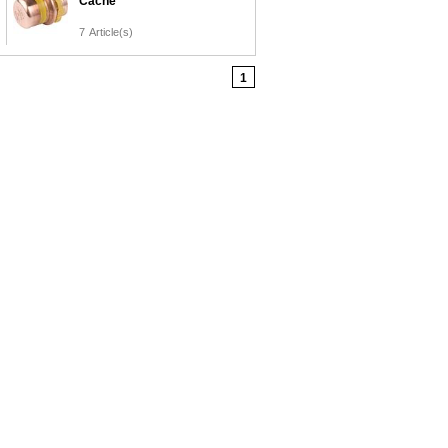
Cache
7
Article(s)
1