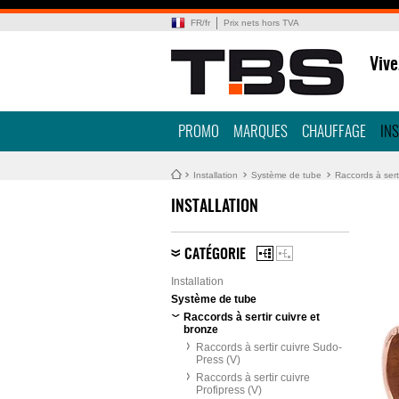
FR
/
fr
Prix nets hors TVA
Vive
PROMO
MARQUES
CHAUFFAGE
IN
Installation
Système de tube
Raccords à sert
INSTALLATION
CATÉGORIE
Installation
Système de tube
Raccords à sertir cuivre et
bronze
Raccords à sertir cuivre Sudo-
Press (V)
Raccords à sertir cuivre
Profipress (V)