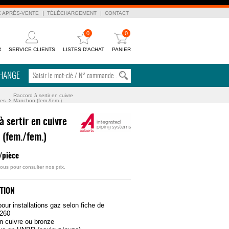
E APRÈS-VENTE
TÉLÉCHARGEMENT
CONTACT
0
0
R
SERVICE CLIENTS
LISTES D'ACHAT
PANIER
CHANGE
Raccord à sertir en cuivre
res
Manchon (fem./fem.)
à sertir en cuivre
(fem./fem.)
/pièce
ous pour consulter nos prix.
TION
our installations gaz selon fiche de
G260
n cuivre ou bronze