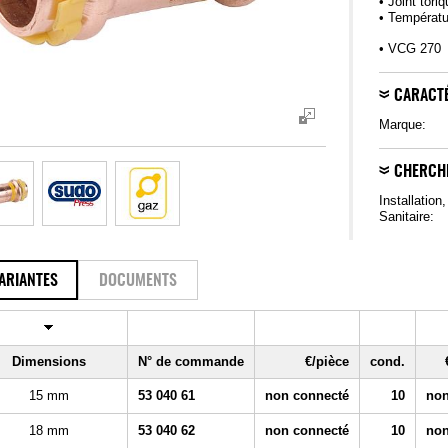
• Joint tor
• Températu
• VCG 270
CARACTÉ
Marque:
CHERCH
Installation
Sanitaire:
ARIANTES
DOCUMENTS
Dimensions
N° de commande
€/pièce
cond.
15 mm
53 040 61
non connecté
10
non
18 mm
53 040 62
non connecté
10
non