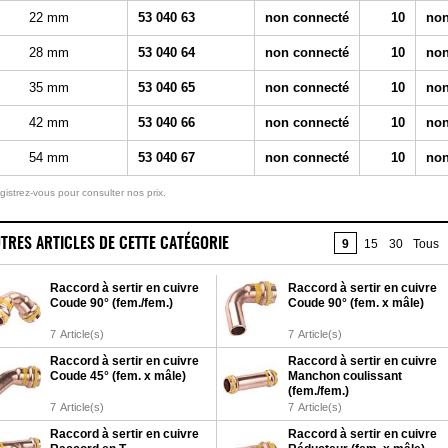
22 mm
53 040 63
non connecté
10
non
28 mm
53 040 64
non connecté
10
non
35 mm
53 040 65
non connecté
10
non
42 mm
53 040 66
non connecté
10
non
54 mm
53 040 67
non connecté
10
non
gistrez-vous pour consulter nos prix.
TRES ARTICLES DE CETTE CATÉGORIE
9
15
30
Tous
Raccord à sertir en cuivre
Raccord à sertir en cuivre
Coude 90° (fem./fem.)
Coude 90° (fem. x mâle)
7
Article(s)
7
Article(s)
Raccord à sertir en cuivre
Raccord à sertir en cuivre
Coude 45° (fem. x mâle)
Manchon coulissant
(fem./fem.)
7
Article(s)
7
Article(s)
Raccord à sertir en cuivre
Raccord à sertir en cuivre