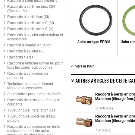
Raccord à sertir inox contour V
Raccords à sertir en inox 304
(Contour M)
Raccords à sertir inox (M)
Raccords à sertir acier C (M)
Raccords à sertir acier C (V)
Raccords à souder cuivre/laiton et
accessoires
Joint torique EPDM
Joint t
Raccord à souder en laiton
Raccords à souder PE
Raccords filetés
Raccord à enficher universel pour
vers le haut
tous les tubes multicouches
Raccords à compression
eurocône
AUTRES ARTICLES DE CETTE CA
Technique de raccordement
Mepla et accessoires
Accessoires pour raccords filetés
Raccord à sertir en br
Manchon (filetage fem.
Raccords de serrage et à bague
coupante
11
Article(s)
Tuyau ondulé installation gaz
Tuyau ondulé Système d'eau
Raccord à sertir en br
potable
Manchon (filetage mâle
Raccords à compresser en fonte
7
Article(s)
malléable pour tube acier,