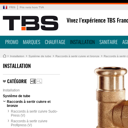
FR
/
fr
Prix nets hors TVA
Vivez l’expérience TBS Fran
PROMO
MARQUES
CHAUFFAGE
INSTALLATION
SANITAIRE
AG
Installation
Système de tube
Raccords à sertir cuivre et bronze
Raccords à sertir 
INSTALLATION
CATÉGORIE
Installation
Système de tube
Raccords à sertir cuivre et
bronze
Raccords à sertir cuivre Sudo-
Press (V)
Raccords à sertir cuivre
Profipress (V)