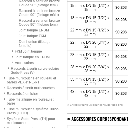
Raccord à sertir en bronze
Coude 90° (filetage fem.)
15 mm x DN 15 (1/2") x
90 203
15 mm
Raccord à sertir en bronze
Coude 90° (filetage mâle)
18 mm x DN 15 (1/2") x
90 203
Raccord à sertir en bronze
18 mm
Coude 90° (filetage fem.)
22 mm x DN 15 (1/2") x
Joint torique EPDM
90 203
22 mm
Joint torique FKM
Demi-union (filetage
22 mm x DN 20 (3/4") x
90 203
femelle)
22 mm
FKM Joint torique
28 mm x DN 15 (1/2") x
90 203
Joint torique en EPDM
28 mm
Accessoires
28 mm x DN 20 (3/4") x
Raccords à sertir cuivre-solaire
90 203
28 mm
Sudo-Press (V)
Tube multicouche en rouleau et
35 mm x DN 15 (1/2") x
90 203
barres PEX et PE-RT
35 mm
Raccords à sertir multicouches
42 mm x DN 15 (1/2") x
90 203
Raccords à enficher
42 mm
Tube métallique en rouleau et
barre
»
Enregistrez-vous pour consulter nos prix.
Tube multicouche système Turbo-
Press (TH+U)
Système Sudo-Press (TH) pour
ACCESSOIRES CORRESPONDAN
multicouche