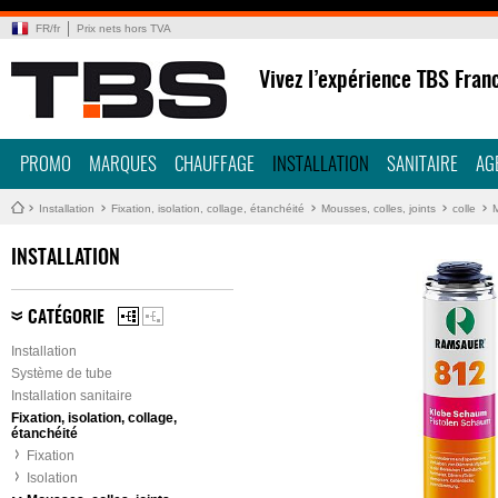
FR
/
fr
Prix nets hors TVA
Vivez l’expérience TBS Fran
PROMO
MARQUES
CHAUFFAGE
INSTALLATION
SANITAIRE
AG
Installation
Fixation, isolation, collage, étanchéité
Mousses, colles, joints
colle
INSTALLATION
CATÉGORIE
Installation
Système de tube
Installation sanitaire
Fixation, isolation, collage,
étanchéité
Fixation
Isolation