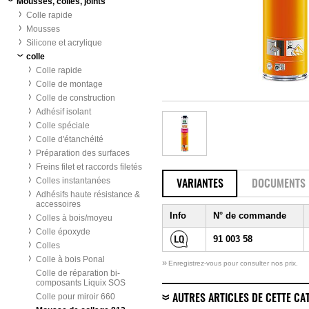
Mousses, colles, joints
Colle rapide
Mousses
Silicone et acrylique
colle
Colle rapide
Colle de montage
Colle de construction
Adhésif isolant
Colle spéciale
Colle d'étanchéité
Préparation des surfaces
Freins filet et raccords filetés
Colles instantanées
VARIANTES
DOCUMENTS
Adhésifs haute résistance &
accessoires
Info
N° de commande
Colles à bois/moyeu
Colle époxyde
91 003 58
Colles
Colle à bois Ponal
»
Enregistrez-vous pour consulter nos prix.
Colle de réparation bi-
composants Liquix SOS
Colle pour miroir 660
AUTRES ARTICLES DE CETTE CA