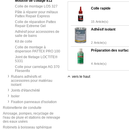
Mousse de collage 812
Colle de montage LOS 327
Colle rapide
Pâte à réparer pour métaux
Pattex Repair Express
Colle de réparation Pattex
15
Article(s)
Repair Extreme Gel
Adhésif isolant
Adhésif pour accessoires de
salle de bains
Kit de colle
2
Article(s)
Colle de montage à
Préparation des surfa
dispersion PATTEX PRO 100
Joint de filetage LOCTITE®
5331
4
Article(s)
Colle pour carrelage AG 370
Fliesenfix
Rubans adhésifs et
vers le haut
accessoires pour matériau
isolant
Joints d'étanchéité
Isoler
Fixation panneaux d'isolation
Robinetterie de conduite
Arrosage, pompes, recyclage de
l'eau de pluie et stations de relevage
des eaux usées
Robinets à boisseau sphérique