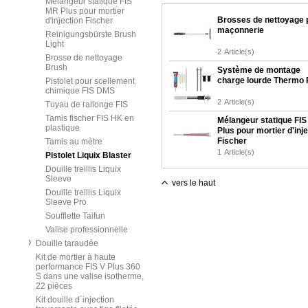
Mélangeur statique FIS
MR Plus pour mortier
Brosses de nettoyage 
d'injection Fischer
maçonnerie
Reinigungsbürste Brush
Light
2
Article(s)
Brosse de nettoyage
Brush
Système de montage
charge lourde Thermo 
Pistolet pour scellement
chimique FIS DMS
2
Article(s)
Tuyau de rallonge FIS
Tamis fischer FIS HK en
Mélangeur statique FI
plastique
Plus pour mortier d'inj
Fischer
Tamis au mètre
1
Article(s)
Pistolet Liquix Blaster
Douille treillis Liquix
Sleeve
vers le haut
Douille treillis Liquix
Sleeve Pro
Soufflette Taifun
Valise professionnelle
Douille taraudée
Kit de mortier à haute
performance FIS V Plus 360
S dans une valise isotherme,
22 pièces
Kit douille d´injection