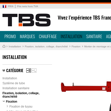
FR
/
fr
Prix nets hors TVA
Vivez l’expérience TBS Fran
PROMO
MARQUES
CHAUFFAGE
INSTALLATION
SANITAIRE
AG
Installation
Fixation, isolation, collage, étanchéité
Fixation
Mortier de montage et 
INSTALLATION
CATÉGORIE
Installation
Système de tube
Installation sanitaire
Fixation, isolation, collage,
étanchéité
Fixation
Fixation de tuyau