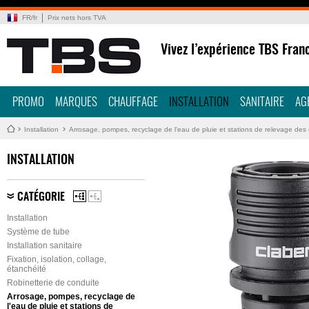
FR
/
fr
Prix nets hors TVA
Vivez l’expérience TBS Fran
PROMO
MARQUES
CHAUFFAGE
INSTALLATION
SANITAIRE
AG
Installation
Arrosage, pompes, recyclage de l'eau de pluie et stations de relevage de
INSTALLATION
CATÉGORIE
Installation
Système de tube
Installation sanitaire
Fixation, isolation, collage,
étanchéité
Robinetterie de conduite
Arrosage, pompes, recyclage de
l'eau de pluie et stations de