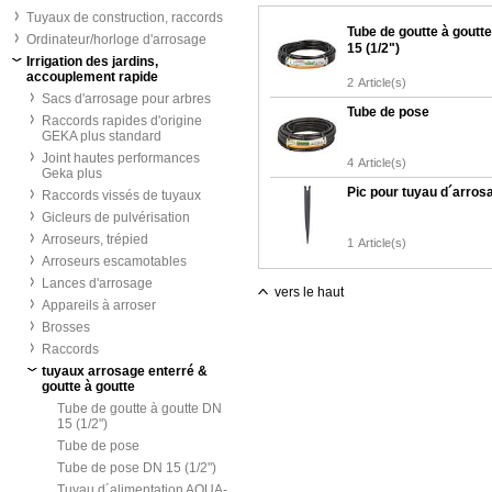
Tuyaux de construction, raccords
Tube de goutte à goutt
Ordinateur/horloge d'arrosage
15 (1/2")
Irrigation des jardins,
accouplement rapide
2
Article(s)
Sacs d'arrosage pour arbres
Tube de pose
Raccords rapides d'origine
GEKA plus standard
Joint hautes performances
4
Article(s)
Geka plus
Pic pour tuyau d´arros
Raccords vissés de tuyaux
Gicleurs de pulvérisation
Arroseurs, trépied
1
Article(s)
Arroseurs escamotables
Lances d'arrosage
vers le haut
Appareils à arroser
Brosses
Raccords
tuyaux arrosage enterré &
goutte à goutte
Tube de goutte à goutte DN
15 (1/2")
Tube de pose
Tube de pose DN 15 (1/2")
Tuyau d´alimentation AQUA-