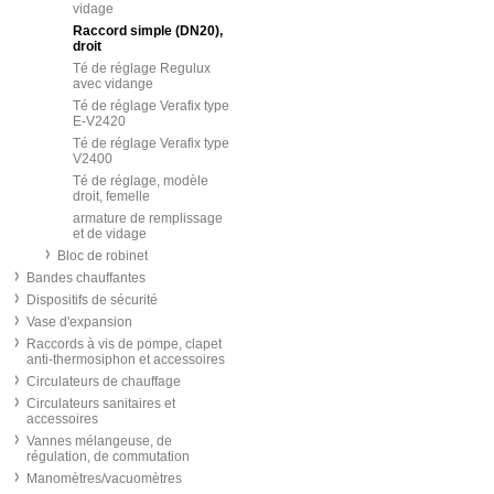
vidage
Raccord simple (DN20),
droit
Té de réglage Regulux
avec vidange
Té de réglage Verafix type
E-V2420
Té de réglage Verafix type
V2400
Té de réglage, modèle
droit, femelle
armature de remplissage
et de vidage
Bloc de robinet
Bandes chauffantes
Dispositifs de sécurité
Vase d'expansion
Raccords à vis de pompe, clapet
anti-thermosiphon et accessoires
Circulateurs de chauffage
Circulateurs sanitaires et
accessoires
Vannes mélangeuse, de
régulation, de commutation
Manomètres/vacuomètres