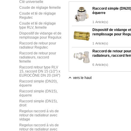
Clé universelle
Coude de réglage femelle
Raccord simple (DN20)
équerre
Coude et té de réglage
Regutec
1
Article(s)
Coude et té de réglage
type RLV, femelle
Dispositif de vidange e
Dispositif de vidange et de
remplissage pour Regu
remplissage pour Regulux
Raccord de retour pour
1
Article(s)
radiateur Regutec
Raccord de retour pou
Raccord de retour pour
radiateurs, raccord fe
radiateurs, raccord
femelle
6
Article(s)
Raccord retour type RLV
15, raccord DN 15 (1/2") x
EUROCÔNE DN 20 (3/4")
vers le haut
Raccord simple (DN20),
équerre
Raccord simple (DN15),
équerre
Raccord simple (DN15),
droit
Regelux raccord à vis de
retour de radiateur avec
vidage
Regelux raccord à vis de
retour de radiateur avec