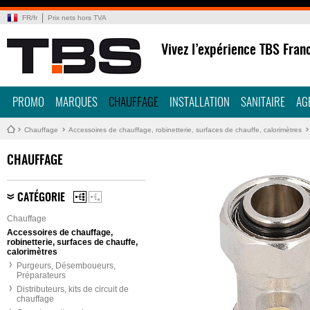
FR
/
fr
Prix nets hors TVA
Vivez l’expérience TBS Fran
PROMO
MARQUES
CHAUFFAGE
INSTALLATION
SANITAIRE
AG
Chauffage
Accessoires de chauffage, robinetterie, surfaces de chauffe, calorimètres
CHAUFFAGE
CATÉGORIE
Chauffage
Accessoires de chauffage,
robinetterie, surfaces de chauffe,
calorimètres
Purgeurs, Désemboueurs,
Préparateurs
Distributeurs, kits de circuit de
chauffage