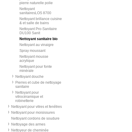
pierre naturelle polie
Nettoyant
sanitairesLOS 8700
Nettoyant brillance cuisine
& et salle de bains
Nettoyant Pro-Sanitaire
DU100 Sanit
Nettoyant sanitaire bio
Nettoyant au vinaigre
Spray moussant
Nettoyant mousse
acrylique
Nettoyant pour fonte
minérale
Nettoyant douche
Pierres et cube de nettoyage
sanitaire
Nettoyant pour
vitrocéramique et
robinetterie
Nettoyant pour vitres et fenêtres
Nettoyant pour moisissures
Nettoyant cordons de soudure
Nettoyage des armes
Nettoyeur de cheminée