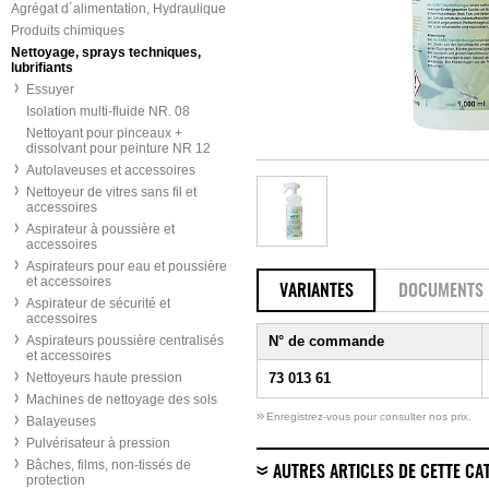
Agrégat d´alimentation, Hydraulique
Produits chimiques
Nettoyage, sprays techniques,
lubrifiants
Essuyer
Isolation multi-fluide NR. 08
Nettoyant pour pinceaux +
dissolvant pour peinture NR 12
Autolaveuses et accessoires
Nettoyeur de vitres sans fil et
accessoires
Aspirateur à poussière et
accessoires
Aspirateurs pour eau et poussière
et accessoires
VARIANTES
DOCUMENTS
Aspirateur de sécurité et
accessoires
Aspirateurs poussière centralisés
N° de commande
et accessoires
Nettoyeurs haute pression
73 013 61
Machines de nettoyage des sols
»
Enregistrez-vous pour consulter nos prix.
Balayeuses
Pulvérisateur à pression
Bâches, films, non-tissés de
AUTRES ARTICLES DE CETTE CA
protection