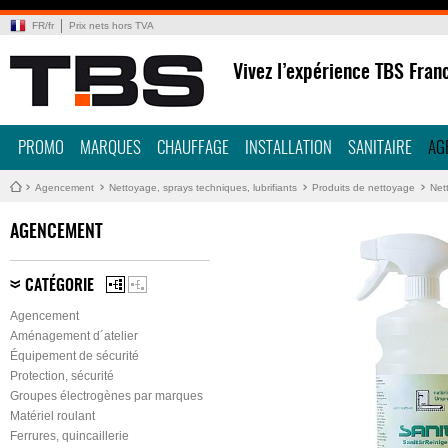
FR
/
fr
Prix nets hors TVA
Vivez l’expérience TBS Fran
PROMO
MARQUES
CHAUFFAGE
INSTALLATION
SANITAIRE
AG
Agencement
Nettoyage, sprays techniques, lubrifiants
Produits de nettoyage
Net
AGENCEMENT
CATÉGORIE
Agencement
Aménagement d´atelier
Équipement de sécurité
Protection, sécurité
Groupes électrogènes par marques
Matériel roulant
Ferrures, quincaillerie