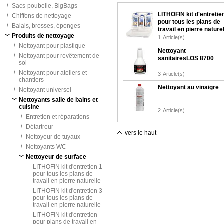
Sacs-poubelle, BigBags
LITHOFIN kit d'entretie
Chiffons de nettoyage
pour tous les plans de
Balais, brosses, éponges
travail en pierre nature
Produits de nettoyage
1
Article(s)
Nettoyant pour plastique
Nettoyant
Nettoyant pour revêtement de
sanitairesLOS 8700
sol
Nettoyant pour ateliers et
3
Article(s)
chantiers
Nettoyant au vinaigre
Nettoyant universel
Nettoyants salle de bains et
cuisine
2
Article(s)
Entretien et réparations
Détartreur
vers le haut
Nettoyeur de tuyaux
Nettoyants WC
Nettoyeur de surface
LITHOFIN kit d'entretien 1
pour tous les plans de
travail en pierre naturelle
LITHOFIN kit d'entretien 3
pour tous les plans de
travail en pierre naturelle
LITHOFIN kit d'entretien
pour plans de travail en