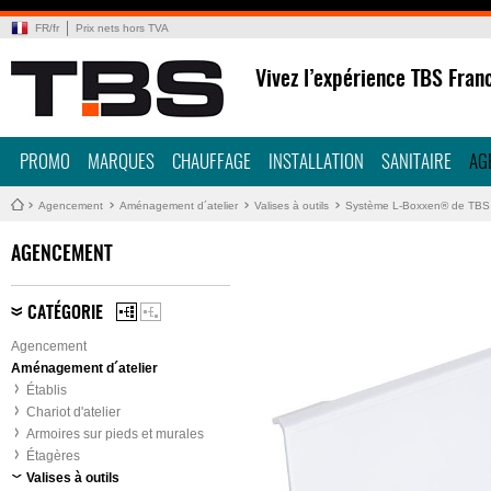
FR
/
fr
Prix nets hors TVA
Vivez l’expérience TBS Fran
PROMO
MARQUES
CHAUFFAGE
INSTALLATION
SANITAIRE
AG
Agencement
Aménagement d´atelier
Valises à outils
Système L-Boxxen® de TBS
AGENCEMENT
CATÉGORIE
Agencement
Aménagement d´atelier
Établis
Chariot d'atelier
Armoires sur pieds et murales
Étagères
Valises à outils