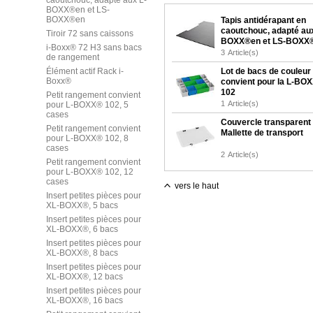
caoutchouc, adapté aux L-
BOXX®en et LS-
BOXX®en
Tapis antidérapant en
caoutchouc, adapté aux
Tiroir 72 sans caissons
BOXX®en et LS-BOXX
i-Boxx® 72 H3 sans bacs
3
Article(s)
de rangement
Élément actif Rack i-
Lot de bacs de couleu
Boxx®
convient pour la L-BO
102
Petit rangement convient
1
Article(s)
pour L-BOXX® 102, 5
cases
Couvercle transparent
Petit rangement convient
Mallette de transport
pour L-BOXX® 102, 8
cases
2
Article(s)
Petit rangement convient
pour L-BOXX® 102, 12
cases
vers le haut
Insert petites pièces pour
XL-BOXX®, 5 bacs
Insert petites pièces pour
XL-BOXX®, 6 bacs
Insert petites pièces pour
XL-BOXX®, 8 bacs
Insert petites pièces pour
XL-BOXX®, 12 bacs
Insert petites pièces pour
XL-BOXX®, 16 bacs