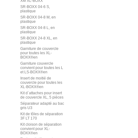
XM XL-BOXX
SR-BOXX 04-6 S,
plastique
SR-BOXX 04-8 M, en
plastique
SR-BOXX 04-8 L, en
plastique
SR-BOXX 24-8 XL, en
plastique
Garniture de couvercle
pour toutes les XL-
BOXX®en
Garniture couvercle
convient pour toutes les L
et LS-BOXX®en
Insert de moitié de
couvercle pour toutes les
XL-BOXX®en
Kit d´attaches pour insert
de couvercle XL, 5 pièces
Séparateur adapté au bac
gris U3
Kit de tôles de séparation
3F LT 170
Kit cloison de séparation
convient pour XL-
BOXX®en