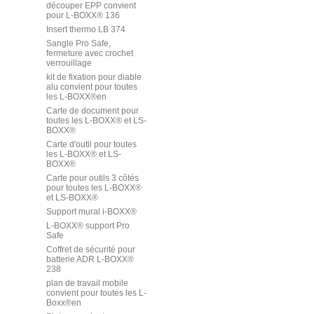
découper EPP convient
pour L-BOXX® 136
Insert thermo LB 374
Sangle Pro Safe,
fermeture avec crochet
verrouillage
kit de fixation pour diable
alu convient pour toutes
les L-BOXX®en
Carte de document pour
toutes les L-BOXX® et LS-
BOXX®
Carte d'outil pour toutes
les L-BOXX® et LS-
BOXX®
Carte pour outils 3 côtés
pour toutes les L-BOXX®
et LS-BOXX®
Support mural i-BOXX®
L-BOXX® support Pro
Safe
Coffret de sécurité pour
batterie ADR L-BOXX®
238
plan de travail mobile
convient pour toutes les L-
Boxx®en