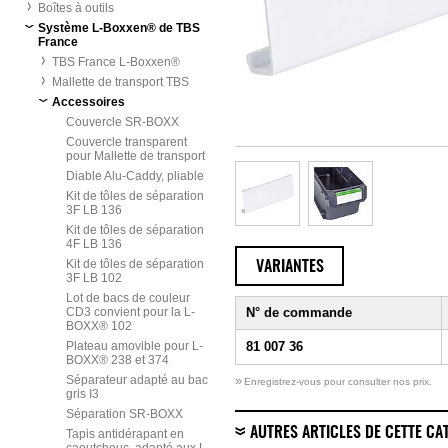
Boîtes à outils
Système L-Boxxen® de TBS
France
TBS France L-Boxxen®
Mallette de transport TBS
Accessoires
Couvercle SR-BOXX
Couvercle transparent
pour Mallette de transport
Diable Alu-Caddy, pliable
Kit de tôles de séparation
3F LB 136
Kit de tôles de séparation
4F LB 136
Kit de tôles de séparation
VARIANTES
3F LB 102
Lot de bacs de couleur
CD3 convient pour la L-
N° de commande
BOXX® 102
Plateau amovible pour L-
81 007 36
BOXX® 238 et 374
Séparateur adapté au bac
»
Enregistrez-vous pour consulter nos prix.
gris I3
Séparation SR-BOXX
AUTRES ARTICLES DE CETTE CA
Tapis antidérapant en