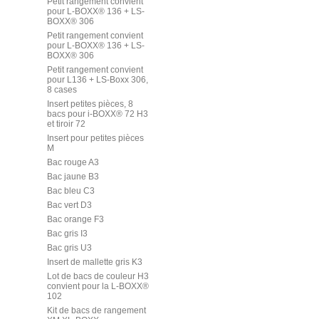
Petit rangement convient
pour L-BOXX® 136 + LS-
BOXX® 306
Petit rangement convient
pour L-BOXX® 136 + LS-
BOXX® 306
Petit rangement convient
pour L136 + LS-Boxx 306,
8 cases
Insert petites pièces, 8
bacs pour i-BOXX® 72 H3
et tiroir 72
Insert pour petites pièces
M
Bac rouge A3
Bac jaune B3
Bac bleu C3
Bac vert D3
Bac orange F3
Bac gris I3
Bac gris U3
Insert de mallette gris K3
Lot de bacs de couleur H3
convient pour la L-BOXX®
102
Kit de bacs de rangement