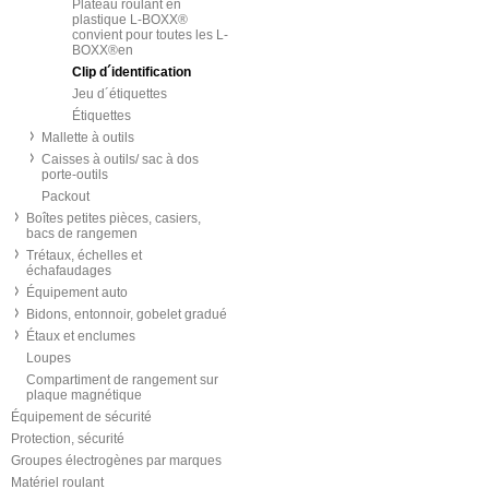
Plateau roulant en
plastique L-BOXX®
convient pour toutes les L-
BOXX®en
Clip d´identification
Jeu d´étiquettes
Étiquettes
Mallette à outils
Caisses à outils/ sac à dos
porte-outils
Packout
Boîtes petites pièces, casiers,
bacs de rangemen
Trétaux, échelles et
échafaudages
Équipement auto
Bidons, entonnoir, gobelet gradué
Étaux et enclumes
Loupes
Compartiment de rangement sur
plaque magnétique
Équipement de sécurité
Protection, sécurité
Groupes électrogènes par marques
Matériel roulant