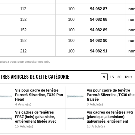
112
100
94 082 87
non
132
100
94 082 88
non
152
100
94 082 89
non
182
100
94 082 90
non
212
100
94 082 91
non
gistrez-vous pour consulter nos prix.
TRES ARTICLES DE CETTE CATÉGORIE
9
15
30
Tous
Vis pour cadre de fenêtre
Vis pour cadre de fenêtre
Parco® Silverline, TX30 Pan
Parco® Silverline, TX30 tête
Head
fraisée
4
Article(s)
6
Article(s)
Vis cadres de fenêtres
Vis cadres de fenêtres FFS
FFSZ (bois) galvanisée,
(plastique, aluminium)
entièrement filetée avec
galvanisée, entièrement
tête cylindrique
filetée avec tête fraisée
15
Article(s)
16
Article(s)
plate