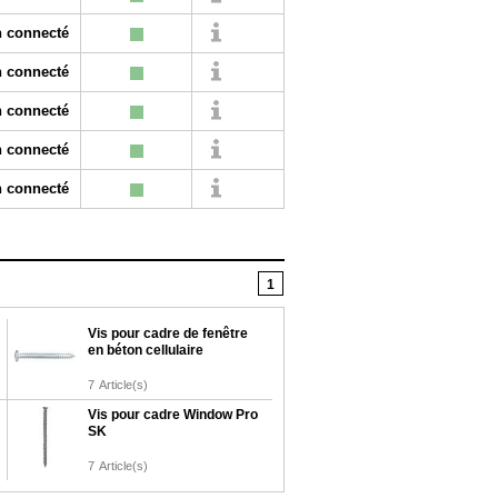
 connecté
 connecté
 connecté
 connecté
 connecté
1
Vis pour cadre de fenêtre
en béton cellulaire
7
Article(s)
Vis pour cadre Window Pro
SK
7
Article(s)