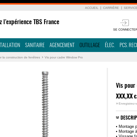
ACCUEIL
CARRIÈRE
SERVIC
z l’expérience TBS France
SE CONNECTE
STALLATION
SANITAIRE
AGENCEMENT
OUTILLAGE
ÉLEC.
PCS. RE
r la construction de fenêtres
Vis pour cadre Window Pro
Vis pour
XXX,XX
€
»
Enregistrez-v
DESCRIP
• Montage p
• Montage à
• Vissage fa