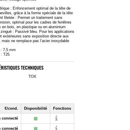
ndrique : Enfoncement optimal de la tête de
evilles, grâce à la forme spéciale de la tête
nt filetée : Permet un traitement sans
tension, optimal pour les cadres de fenêtres
s en bois, en plastique ou en aluminium
 zingué : Passivé bleu. Pour les applications
et extérieures sans exposition directe aux
, mais ne remplace pas l’acier inoxydable
ø : 7,5 mm
 : T25
RISTIQUES TECHNIQUES
TOX
€/cond.
Disponibilité
Fonctions
 connecté
 connecté