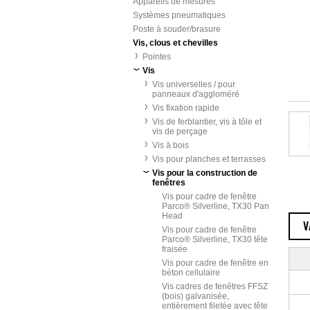
Appareils de mesures
Systèmes pneumatiques
Poste à souder/brasure
Vis, clous et chevilles
Pointes
Vis
Vis universelles / pour
panneaux d'aggloméré
Vis fixation rapide
Vis de ferblantier, vis à tôle et
vis de perçage
Vis à bois
Vis pour planches et terrasses
Vis pour la construction de
fenêtres
Vis pour cadre de fenêtre
Parco® Silverline, TX30 Pan
Head
V
Vis pour cadre de fenêtre
Parco® Silverline, TX30 tête
fraisée
Vis pour cadre de fenêtre en
béton cellulaire
Vis cadres de fenêtres FFSZ
(bois) galvanisée,
entièrement filetée avec tête