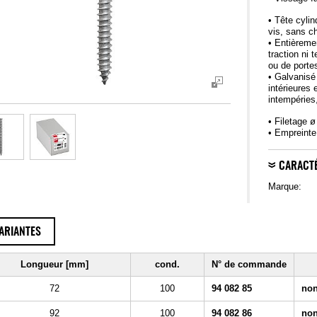
• Tête cyli
vis, sans ch
• Entièreme
traction ni 
ou de porte
• Galvanisé
intérieures 
intempéries
• Filetage 
• Empreinte
CARACTÉ
Marque:
ARIANTES
Longueur [mm]
cond.
N° de commande
72
100
94 082 85
non
92
100
94 082 86
non