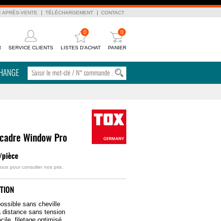
E APRÈS-VENTE
TÉLÉCHARGEMENT
CONTACT
0
0
R
SERVICE CLIENTS
LISTES D'ACHAT
PANIER
CHANGE
 cadre Window Pro
/pièce
ous pour consulter nos prix.
TION
ossible sans cheville
 distance sans tension
cile, filetage optimisé