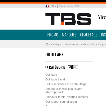
FR
/
fr
Prix nets hors TVA
Vive
PROMO
MARQUES
CHAUFFAGE
IN
Outillage
Vis, clous et chevilles
Vis
Vis pou
OUTILLAGE
CATÉGORIE
Outillage
Outillage à main
Outils sanitaires et de chauffage
Appareils sans fil et outillage
électroportatif
Embouts, forets, disques, meules
Outils pour cour et jardin