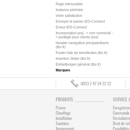
Page introuvable
Instance périmée
Votre satisfaction
Envoyer le panier IDS-Connect
Erreur IDS-Connect
Incorporation proj. -> non connecté -
> protégé pour clients (xxx)
Header navigation pricipale/barre
(tbs fr)
Footer liste de liens/textes (tbs fr)
Insertion Slider (tbs fr)
Einbettungen général (tbs fr)
Marques
0033 2 47 54 22 22
PRODUITS
SERVICE 
Promo
Enregistre
Chauffage
Commande 
Installation
Formulaires
Sanitaire
Droit de re
Agencement
Possibilit