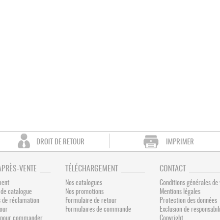
DROIT DE RETOUR
IMPRIMER
APRÈS-VENTE
TÉLÉCHARGEMENT
CONTACT
ment
Nos catalogues
Conditions générales de
de catalogue
Nos promotions
Mentions légales
 de réclamation
Formulaire de retour
Protection des données
tour
Formulaires de commande
Exclusion de responsabil
és pour commander
Copyright