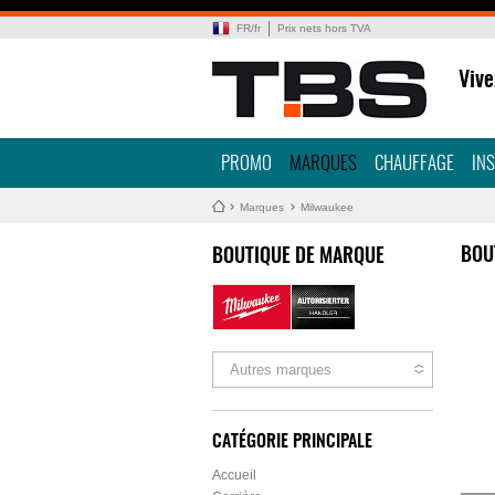
FR
/
fr
Prix nets hors TVA
Vive
PROMO
MARQUES
CHAUFFAGE
IN
Marques
Milwaukee
BOU
BOUTIQUE DE MARQUE
Autres marques
CATÉGORIE PRINCIPALE
Accueil