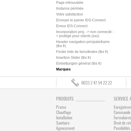
Page introuvable
Instance périmée
Votre satisfaction
Envoyer le panier IDS-Connect
Erreur IDS-Connect
Incorporation proj. -> non connecté -
> protégé pour clients (xxx)
Header navigation pricipale/barre
(tbs fr)
Footer liste de liens/textes (tbs fr)
Insertion Slider (tbs fr)
Einbettungen général (tbs fr)
Marques
0033 2 47 54 22 22
PRODUITS
SERVICE 
Promo
Enregistre
Chauffage
Commande 
Installation
Formulaires
Sanitaire
Droit de re
Agencement
Possibilit