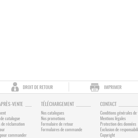
DROIT DE RETOUR
IMPRIMER
APRÈS-VENTE
TÉLÉCHARGEMENT
CONTACT
ment
Nos catalogues
Conditions générales de
de catalogue
Nos promotions
Mentions légales
 de réclamation
Formulaire de retour
Protection des données
tour
Formulaires de commande
Exclusion de responsabil
és pour commander
Copyright