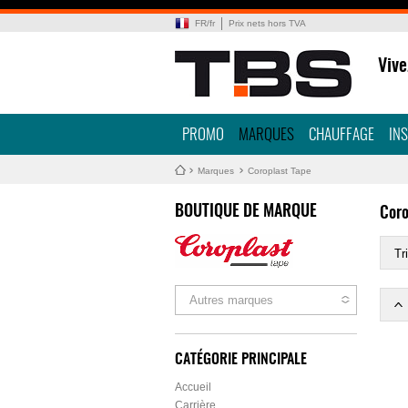
FR
/
fr
Prix nets hors TVA
Vive
PROMO
MARQUES
CHAUFFAGE
IN
Marques
Coroplast Tape
BOUTIQUE DE MARQUE
Coro
Tri
Autres marques
CATÉGORIE PRINCIPALE
Accueil
Carrière