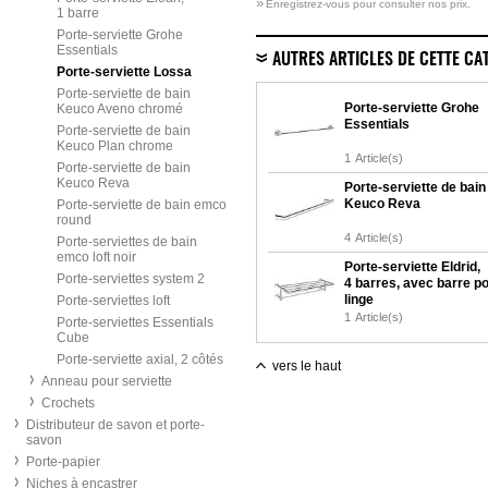
»
Enregistrez-vous pour consulter nos prix.
1 barre
Porte-serviette Grohe
Essentials
AUTRES ARTICLES DE CETTE CA
Porte-serviette Lossa
Porte-serviette de bain
Porte-serviette Grohe
Keuco Aveno chromé
Essentials
Porte-serviette de bain
Keuco Plan chrome
1
Article(s)
Porte-serviette de bain
Keuco Reva
Porte-serviette de bain
Keuco Reva
Porte-serviette de bain emco
round
4
Article(s)
Porte-serviettes de bain
emco loft noir
Porte-serviette Eldrid,
Porte-serviettes system 2
4 barres, avec barre po
linge
Porte-serviettes loft
1
Article(s)
Porte-serviettes Essentials
Cube
Porte-serviette axial, 2 côtés
vers le haut
Anneau pour serviette
Crochets
Distributeur de savon et porte-
savon
Porte-papier
Niches à encastrer