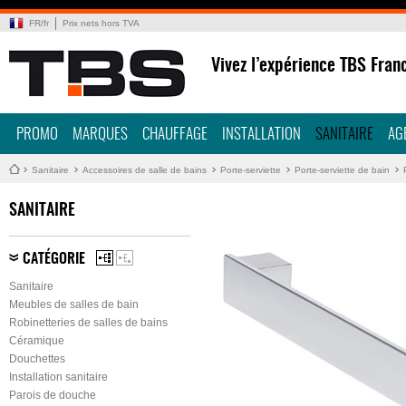
FR
/
fr
Prix nets hors TVA
Vivez l’expérience TBS Fran
PROMO
MARQUES
CHAUFFAGE
INSTALLATION
SANITAIRE
AG
Sanitaire
Accessoires de salle de bains
Porte-serviette
Porte-serviette de bain
SANITAIRE
CATÉGORIE
Sanitaire
Meubles de salles de bain
Robinetteries de salles de bains
Céramique
Douchettes
Installation sanitaire
Parois de douche