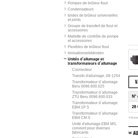
Pompes de brûleur fioul
Condensateurs
brides de brûleur universelles
et joints
Groupe de transfert de fioul et
accessoires
Mallette de contrôle de pompe
et accessoires
Flexibles de brûleur fioul
Ionisationselektroden
Unités d´allumage et
transformateurs d´allumage
Connecteur
Transfo d'allumage, 09-1254
Transformateur d´allumage
V
Beru 0096.600.025
Transformateur d´allumage
N°
ZTÜ Beru 0096.600.033
Transformateur d´allumage
28 
EBI4 1P S
Transformateur d´allumage
»
EBI4 CM S
Enre
Unité d'allumage EBI4 MS,
convient pour diverses
fabricants
AU