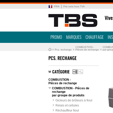
FR
/
fr
Prix nets hors TVA
Vive
PROMO
MARQUES
CHAUFFAGE
IN
COMBUSTION -
COMBUST
Pcs. rechange
Pièces de rechange
par grou
PCS. RECHANGE
CATÉGORIE
COMBUSTION -
Pièces de rechange
COMBUSTION - Pièces de
rechange
par groupe de produits
Gicleurs de brûleurs à fioul
Relais et cellules
Réchauffeur fioul