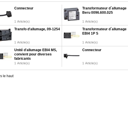
Connecteur
Transformateur d´allumage
Beru 0096.600.025
1
Article(s)
1
Article(s)
Transfo d'allumage, 09-1254
Transformateur d´allumage
EBI4 1P S
1
Article(s)
1
Article(s)
Unité d'allumage EBI4 MS,
Connecteur
convient pour diverses
fabricants
1
Article(s)
1
Article(s)
s le haut