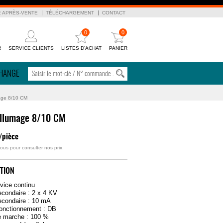
E APRÈS-VENTE
TÉLÉCHARGEMENT
CONTACT
0
0
R
SERVICE CLIENTS
LISTES D'ACHAT
PANIER
CHANGE
age 8/10 CM
allumage 8/10 CM
/pièce
ous pour consulter nos prix.
TION
rvice continu
econdaire : 2 x 4 KV
econdaire : 10 mA
fonctionnement : DB
e marche : 100 %