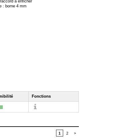
 raccord à enficher
e : borne 4 mm
ibilité
Fonctions
1
2
>