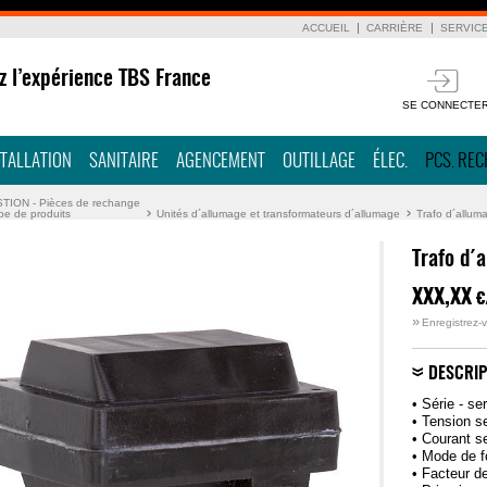
ACCUEIL
CARRIÈRE
SERVIC
z l’expérience TBS France
SE CONNECTE
STALLATION
SANITAIRE
AGENCEMENT
OUTILLAGE
ÉLEC.
PCS. RE
ION - Pièces de rechange
pe de produits
Unités d´allumage et transformateurs d´allumage
Trafo d´allum
Trafo d´
XXX,XX
€
»
Enregistrez-v
DESCRIP
• Série - se
• Tension s
• Courant s
• Mode de 
• Facteur d