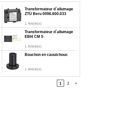
Transformateur d´allumage
ZTÜ Beru 0096.600.033
1
Article(s)
Transformateur d´allumage
EBI4 CM S
1
Article(s)
Bouchon en caoutchouc
1
Article(s)
1
2
>