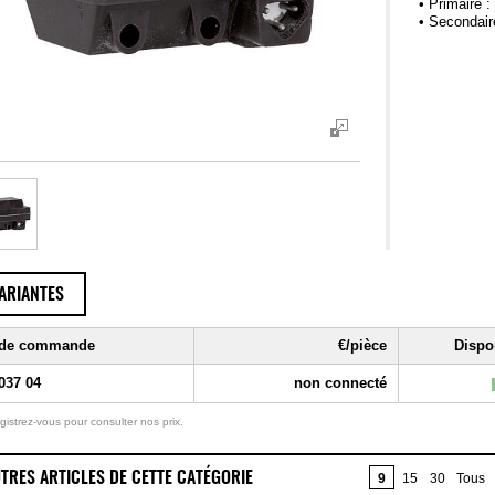
• Primaire :
• Secondair
ARIANTES
 de commande
€/pièce
Dispon
037 04
non connecté
gistrez-vous pour consulter nos prix.
TRES ARTICLES DE CETTE CATÉGORIE
9
15
30
Tous