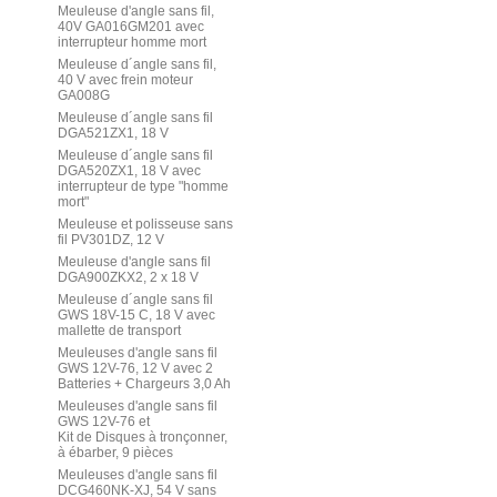
Meuleuse d'angle sans fil,
40V GA016GM201 avec
interrupteur homme mort
Meuleuse d´angle sans fil,
40 V avec frein moteur
GA008G
Meuleuse d´angle sans fil
DGA521ZX1, 18 V
Meuleuse d´angle sans fil
DGA520ZX1, 18 V avec
interrupteur de type "homme
mort"
Meuleuse et polisseuse sans
fil PV301DZ, 12 V
Meuleuse d'angle sans fil
DGA900ZKX2, 2 x 18 V
Meuleuse d´angle sans fil
GWS 18V-15 C, 18 V avec
mallette de transport
Meuleuses d'angle sans fil
GWS 12V-76, 12 V avec 2
Batteries + Chargeurs 3,0 Ah
Meuleuses d'angle sans fil
GWS 12V-76 et
Kit de Disques à tronçonner,
à ébarber, 9 pièces
Meuleuses d'angle sans fil
DCG460NK-XJ, 54 V sans