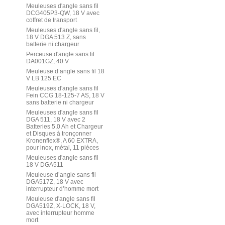
Meuleuses d'angle sans fil
DCG405P3-QW, 18 V avec
coffret de transport
Meuleuses d'angle sans fil,
18 V DGA 513 Z, sans
batterie ni chargeur
Perceuse d'angle sans fil
DA001GZ, 40 V
Meuleuse d’angle sans fil 18
V LB 125 EC
Meuleuses d'angle sans fil
Fein CCG 18-125-7 AS, 18 V
sans batterie ni chargeur
Meuleuses d'angle sans fil
DGA 511, 18 V avec 2
Batteries 5,0 Ah et Chargeur
et Disques à tronçonner
Kronenflex®, A 60 EXTRA,
pour inox, métal, 11 pièces
Meuleuses d'angle sans fil
18 V DGA511
Meuleuse d’angle sans fil
DGA517Z, 18 V avec
interrupteur d’homme mort
Meuleuse d'angle sans fil
DGA519Z, X-LOCK, 18 V,
avec interrupteur homme
mort