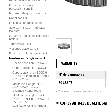
Perceuses-visseuses sans fil
Perceuse-visseuse à
percussion sans fil
Pousseur de goujons sans fil
Rabot sans fil
Pistolet à cartouche sans fil
Scie sans fil pour matériaux
isolants
Séparateur de tiges filetées sur
batterie
Tournevis sans fil
Visseuse placo sans fil
Perforateurs-burineurs sans fil
Meuleuses d'angle sans fil
Cache-poussière DeWALT
VARIANTES
Capot d aspiration BOSCH
Capot d'aspiration BOSCH
N° de commande
PRO pour Meuleuse d'angle
ø 115-125 mm
80 832 73
Meuleuse d'angle BOSCH
GWS 18V-11 S sans
Batteries + Chargeurs
»
Enregistrez-vous pour consulter nos prix.
Meuleuse d'angle sans fil
BOSCH EXPERT EXWX18V-
15PS, 18 V
AUTRES ARTICLES DE CETTE CA
sans batteries ni chargeur