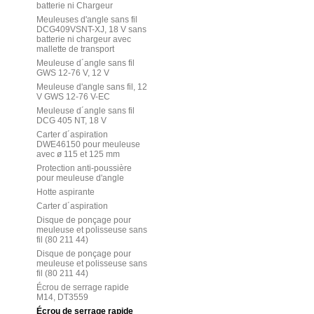
batterie ni Chargeur
Meuleuses d'angle sans fil
DCG409VSNT-XJ, 18 V sans
batterie ni chargeur avec
mallette de transport
Meuleuse d´angle sans fil
GWS 12-76 V, 12 V
Meuleuse d'angle sans fil, 12
V GWS 12-76 V-EC
Meuleuse d´angle sans fil
DCG 405 NT, 18 V
Carter d´aspiration
DWE46150 pour meuleuse
avec ø 115 et 125 mm
Protection anti-poussière
pour meuleuse d'angle
Hotte aspirante
Carter d´aspiration
Disque de ponçage pour
meuleuse et polisseuse sans
fil (80 211 44)
Disque de ponçage pour
meuleuse et polisseuse sans
fil (80 211 44)
Écrou de serrage rapide
M14, DT3559
Écrou de serrage rapide