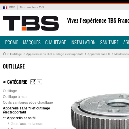
FR
/
fr
Prix nets hors TVA
Vivez l’expérience TBS Fran
PROMO
MARQUES
CHAUFFAGE
INSTALLATION
SANITAIRE
AG
Outillage
Appareils sans fil et outillage électroportatif
Appareils sans fil
Meuleuses 
OUTILLAGE
CATÉGORIE
Outillage
Outillage à main
Outils sanitaires et de chauffage
Appareils sans fil et outillage
électroportatif
Appareils sans fil
Jeu d'accumulateurs