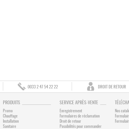
0033 2 47 54 22 22
DROIT DE RETOUR
PRODUITS
SERVICE APRÈS-VENTE
TÉLÉCH
Promo
Enregistrement
Nos catal
Chauffage
Formulaires de réclamation
Formulair
Installation
Droit de retour
Formulai
Sanitaire
Possibilités pour commander