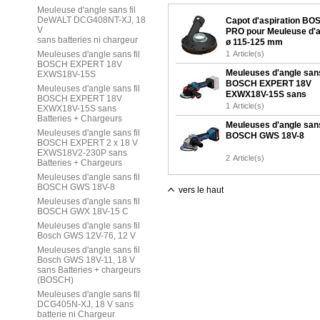
Meuleuse d'angle sans fil
DeWALT DCG408NT-XJ, 18
Capot d'aspiration B
V
PRO pour Meuleuse d'a
sans batteries ni chargeur
ø 115-125 mm
Meuleuses d'angle sans fil
1
Article(s)
BOSCH EXPERT 18V
Meuleuses d'angle sans
EXWS18V-15S
BOSCH EXPERT 18V
Meuleuses d'angle sans fil
EXWX18V-15S sans
BOSCH EXPERT 18V
Batteries + Chargeurs
1
Article(s)
EXWX18V-15S sans
Batteries + Chargeurs
Meuleuses d'angle sans
Meuleuses d'angle sans fil
BOSCH GWS 18V-8
BOSCH EXPERT 2 x 18 V
EXWS18V2-230P sans
2
Article(s)
Batteries + Chargeurs
Meuleuses d'angle sans fil
BOSCH GWS 18V-8
vers le haut
Meuleuses d'angle sans fil
BOSCH GWX 18V-15 C
Meuleuses d'angle sans fil
Bosch GWS 12V-76, 12 V
Meuleuses d'angle sans fil
Bosch GWS 18V-11, 18 V
sans Batteries + chargeurs
(BOSCH)
Meuleuses d'angle sans fil
DCG405N-XJ, 18 V sans
batterie ni Chargeur