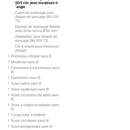
SDS clic pour meuleuse d
´angle
Capot de polissage pour
disque de ponçage (84 029
74)
Eponge de polissage Makita
avec prise velcro Ø 80 mm
Adaptateur pour disque de
ponçage (84 029 73)
Clé à ergots pour meuleuse
d'angle
Ponceuse orbitale sans fil
Meuleuse sans fil
Ponceuses à excentrique sans
fil
Fraiseuses sans fil
Scies sabre sans fil
Scies sauteuses sans fil
Scies circulaires de table sans
fil
Scies à onglet et radiales sans
fil
Coupe-tube à batterie
Scies circulaires sans fil
Scies plongeantes sans fil