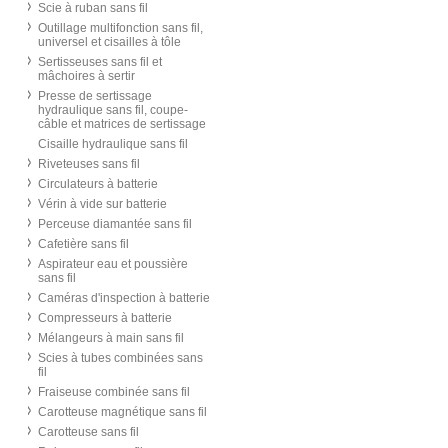
Scie à ruban sans fil
Outillage multifonction sans fil,
universel et cisailles à tôle
Sertisseuses sans fil et
mâchoires à sertir
Presse de sertissage
hydraulique sans fil, coupe-
câble et matrices de sertissage
Cisaille hydraulique sans fil
Riveteuses sans fil
Circulateurs à batterie
Vérin à vide sur batterie
Perceuse diamantée sans fil
Cafetière sans fil
Aspirateur eau et poussière
sans fil
Caméras d'inspection à batterie
Compresseurs à batterie
Mélangeurs à main sans fil
Scies à tubes combinées sans
fil
Fraiseuse combinée sans fil
Carotteuse magnétique sans fil
Carotteuse sans fil