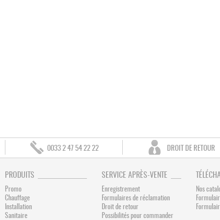
0033 2 47 54 22 22
DROIT DE RETOUR
PRODUITS
SERVICE APRÈS-VENTE
TÉLÉCH
Promo
Enregistrement
Nos catal
Chauffage
Formulaires de réclamation
Formulair
Installation
Droit de retour
Formulai
Sanitaire
Possibilités pour commander