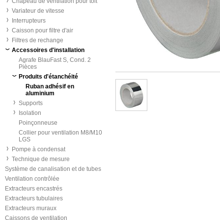
Chapeau de ventilation pour toit
Variateur de vitesse
Interrupteurs
Caisson pour filtre d'air
Filtres de rechange
Accessoires d'installation
Agrafe BlauFast S, Cond. 2
Pièces
Produits d'étanchéité
Ruban adhésif en
aluminium
Supports
Isolation
Poinçonneuse
Collier pour ventilation M8/M10
LGS
Pompe à condensat
Technique de mesure
Système de canalisation et de tubes
Ventilation contrôlée
Extracteurs encastrés
Extracteurs tubulaires
Extracteurs muraux
Caissons de ventilation