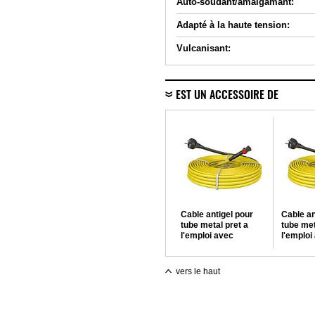
Auto-soudant/amalgamant:
Adapté à la haute tension:
Vulcanisant:
EST UN ACCESSOIRE DE
Cable antigel pour
Cable an
tube metal pret a
tube met
l'emploi avec
l'emploi
thermostat 4 m -
thermost
40W
60W
vers le haut