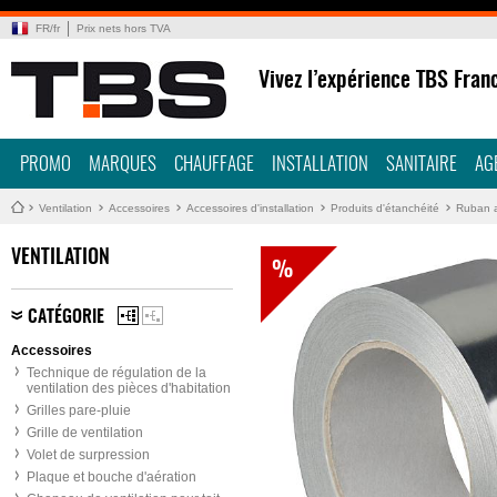
FR
/
fr
Prix nets hors TVA
Vivez l’expérience TBS Fran
PROMO
MARQUES
CHAUFFAGE
INSTALLATION
SANITAIRE
AG
Ventilation
Accessoires
Accessoires d'installation
Produits d'étanchéité
Ruban a
VENTILATION
%
CATÉGORIE
Accessoires
Technique de régulation de la
ventilation des pièces d'habitation
Grilles pare-pluie
Grille de ventilation
Volet de surpression
Plaque et bouche d'aération