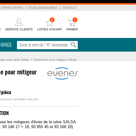
E APRÈS-VENTE
TÉLÉCHARGEMENT
CONTACT
0
0
R
SERVICE CLIENTS
LISTES D'ACHAT
PANIER
CHANGE
nge pour série Salsa
Cartouche pour mitigeur d'évier
e pour mitigeur
/pièce
ous pour consulter nos prix.
TION
pour les mitigeurs d'évier de la série SALSA
 : 93 146 17 + 18, 93 955 45 et 93 168 18)