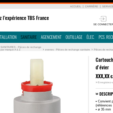
ACCUEIL
CARRIÈRE
SERVIC
z l’expérience TBS France
SE CONNECTE
STALLATION
SANITAIRE
AGENCEMENT
OUTILLAGE
ÉLEC.
PCS. RE
SANITAIRES - Piéces de rechange
par marque A à Z
evenes - Pièces de rechange sanitaire
Pièces de recha
Cartouch
d'évier
XXX,XX
€
»
Enregistrez-v
DESCRIP
• Convient 
(références
• ø 35 mm