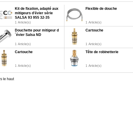
Kit de fixation, adapté aux
Flexible de douche
mitigeurs d'évier série
SALSA 93 955 32-35
1
Article(s)
1
Article(s)
Douchette pour mitigeur d
Cartouche
´évier Salsa ND
1
Article(s)
1
Article(s)
Cartouche
Tête de robinetterie
1
Article(s)
1
Article(s)
s le haut