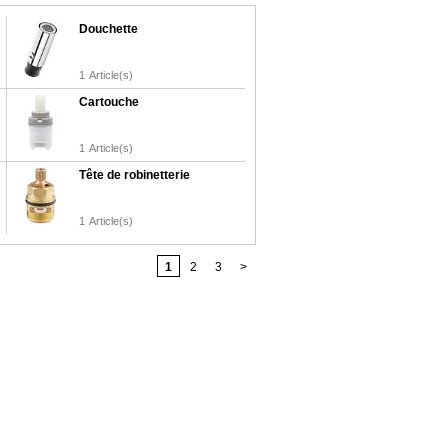
Douchette
1
Article(s)
Cartouche
1
Article(s)
Tête de robinetterie
1
Article(s)
1
2
3
>