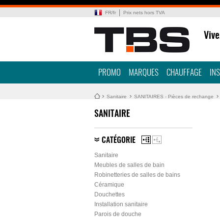
FR
/
fr
Prix nets hors TVA
Vive
PROMO
MARQUES
CHAUFFAGE
IN
Sanitaire
SANITAIRES - Pièces de rechange
SANITAIRE
CATÉGORIE
Sanitaire
Meubles de salles de bain
Robinetteries de salles de bains
Céramique
Douchettes
Installation sanitaire
Parois de douche