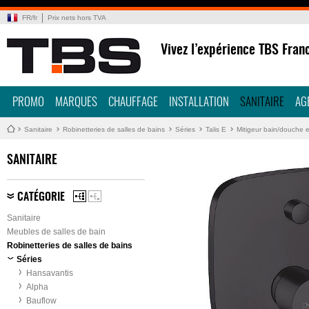
FR
/
fr
Prix nets hors TVA
Vivez l’expérience TBS Fran
PROMO
MARQUES
CHAUFFAGE
INSTALLATION
SANITAIRE
AG
Sanitaire
Robinetteries de salles de bains
Séries
Talis E
Mitigeur bain/douche e
SANITAIRE
CATÉGORIE
Sanitaire
Meubles de salles de bain
Robinetteries de salles de bains
Séries
Hansavantis
Alpha
Bauflow