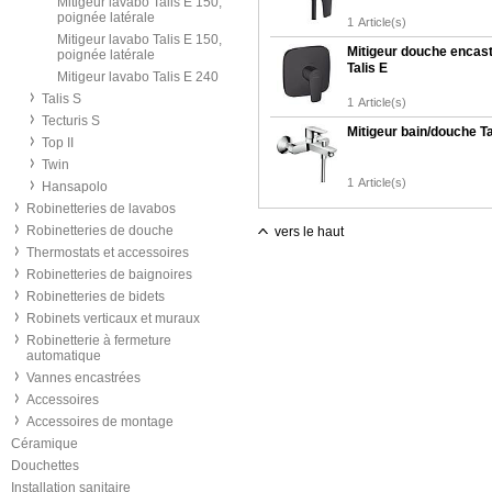
Mitigeur lavabo Talis E 150,
poignée latérale
1
Article(s)
Mitigeur lavabo Talis E 150,
Mitigeur douche encas
poignée latérale
Talis E
Mitigeur lavabo Talis E 240
Talis S
1
Article(s)
Tecturis S
Mitigeur bain/douche Ta
Top II
Twin
1
Article(s)
Hansapolo
Robinetteries de lavabos
Robinetteries de douche
vers le haut
Thermostats et accessoires
Robinetteries de baignoires
Robinetteries de bidets
Robinets verticaux et muraux
Robinetterie à fermeture
automatique
Vannes encastrées
Accessoires
Accessoires de montage
Céramique
Douchettes
Installation sanitaire