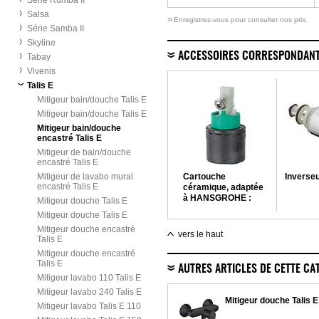
Série Rumba II
Salsa
»
Enregistrez-vous pour consulter nos prix.
Série Samba II
Skyline
ACCESSOIRES CORRESPONDAN
Tabay
Vivenis
Talis E
Mitigeur bain/douche Talis E
Mitigeur bain/douche Talis E
Mitigeur bain/douche
encastré Talis E
Mitigeur de bain/douche
encastré Talis E
Mitigeur de lavabo mural
Cartouche
Inverse
encastré Talis E
céramique, adaptée
à HANSGROHE :
Mitigeur douche Talis E
Axor Arco, Uno, Talis
Mitigeur douche Talis E
et nouveaux
Mitigeur douche encastré
mitigeurs Allegra -
vers le haut
Talis E
HANSGROHE
Mitigeur douche encastré
Talis E
AUTRES ARTICLES DE CETTE CA
Mitigeur lavabo 110 Talis E
Mitigeur lavabo 240 Talis E
Mitigeur douche Talis E
Mitigeur lavabo Talis E 110