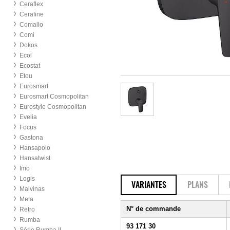
Ceraflex
Cerafine
Comallo
Comi
Dokos
Ecol
Ecostat
Etou
Eurosmart
Eurosmart Cosmopolitan
Eurostyle Cosmopolitan
Evelia
Focus
Gastona
Hansapolo
Hansatwist
Imo
Logis
VARIANTES
PLANS
Malvinas
Meta
N° de commande
Retro
Rumba
93 171 30