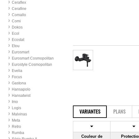
Ceraflex
Cerafine
Comallo
Comi
Dokos
Ecol
Ecostat
Etou
Eurosmart
Eurosmart Cosmopolitan
Eurostyle Cosmopolitan
Evelia
Focus
Gastona
Hansapolo
Hansatwist
Imo
Logis
VARIANTES
PLANS
Malvinas
Meta
Retro
Rumba
Couleur de
Protectio