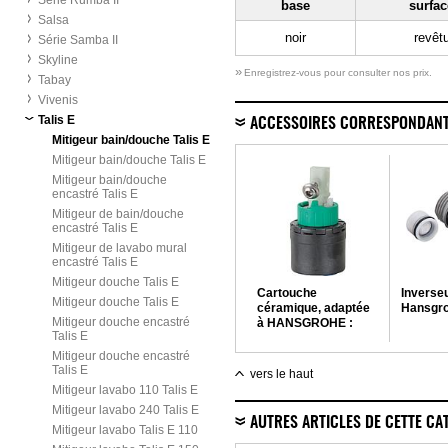
Série Rumba II
base
surfac
Salsa
noir
revêt
Série Samba II
Skyline
»
Enregistrez-vous pour consulter nos prix.
Tabay
Vivenis
Talis E
ACCESSOIRES CORRESPONDAN
Mitigeur bain/douche Talis E
Mitigeur bain/douche Talis E
Mitigeur bain/douche
encastré Talis E
Mitigeur de bain/douche
encastré Talis E
Mitigeur de lavabo mural
encastré Talis E
Mitigeur douche Talis E
Cartouche
Inverse
Mitigeur douche Talis E
céramique, adaptée
Hansgr
Mitigeur douche encastré
à HANSGROHE :
Talis E
Axor Arco, Uno, Talis
et nouveaux
Mitigeur douche encastré
mitigeurs Allegra -
Talis E
vers le haut
HANSGROHE
Mitigeur lavabo 110 Talis E
Mitigeur lavabo 240 Talis E
AUTRES ARTICLES DE CETTE CA
Mitigeur lavabo Talis E 110