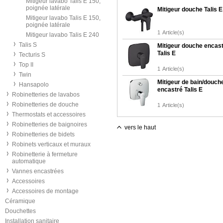
Mitigeur lavabo Talis E 150,
poignée latérale
Mitigeur douche Talis E
Mitigeur lavabo Talis E 150,
poignée latérale
1
Article(s)
Mitigeur lavabo Talis E 240
Talis S
Mitigeur douche encas
Talis E
Tecturis S
Top II
1
Article(s)
Twin
Mitigeur de bain/douch
Hansapolo
encastré Talis E
Robinetteries de lavabos
Robinetteries de douche
1
Article(s)
Thermostats et accessoires
Robinetteries de baignoires
vers le haut
Robinetteries de bidets
Robinets verticaux et muraux
Robinetterie à fermeture
automatique
Vannes encastrées
Accessoires
Accessoires de montage
Céramique
Douchettes
Installation sanitaire