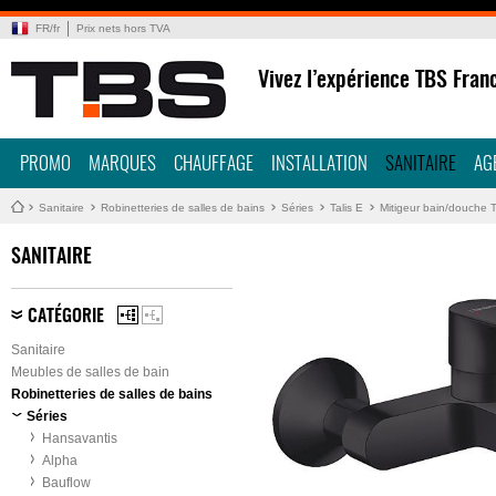
FR
/
fr
Prix nets hors TVA
Vivez l’expérience TBS Fran
PROMO
MARQUES
CHAUFFAGE
INSTALLATION
SANITAIRE
AG
Sanitaire
Robinetteries de salles de bains
Séries
Talis E
Mitigeur bain/douche T
SANITAIRE
CATÉGORIE
Sanitaire
Meubles de salles de bain
Robinetteries de salles de bains
Séries
Hansavantis
Alpha
Bauflow