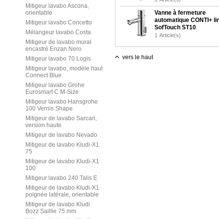
Mitigeur lavabo Ascona,
orientable
Vanne à fermeture
automatique CONTI+ li
Mitigeur lavabo Concetto
SofTouch ST10
Mélangeur lavabo Costa
1
Article(s)
Mitigeur de lavabo mural
encastré Enzan Nero
vers le haut
Mitigeur lavabo 70 Logis
Mitigeur lavabo, modèle haut
Connect Blue
Mitigeur lavabo Grohe
Eurosmart C M-Size
Mitigeur lavabo Hansgrohe
100 Vernis Shape
Mitigeur de lavabo Sarcari,
version haute
Mitigeur de lavabo Nevado
Mitigeur de lavabo Kludi-X1
75
Mitigeur de lavabo Kludi-X1
100
Mitigeur lavabo 240 Talis E
Mitigeur de lavabo Kludi-X1
poignée latérale, orientable
Mitigeur de lavabo Kludi
Bozz Saillie 75 mm