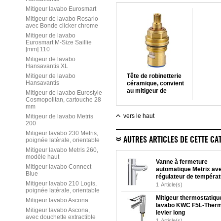
Mitigeur lavabo Eurosmart
Mitigeur de lavabo Rosario
avec Bonde clicker chrome
Mitigeur de lavabo
Eurosmart M-Size Saillie
[mm] 110
Mitigeur de lavabo
Hansavantis XL
Mitigeur de lavabo
Tête de robinetterie
Hansavantis
céramique, convient
au mitigeur de
Mitigeur de lavabo Eurostyle
douche encastré
Cosmopolitan, cartouche 28
série Skyline
mm
vers le haut
Mitigeur de lavabo Metris
200
Mitigeur lavabo 230 Metris,
AUTRES ARTICLES DE CETTE CA
poignée latérale, orientable
Mitigeur lavabo Metris 260,
modèle haut
Vanne à fermeture
Mitigeur lavabo Connect
automatique Metrix av
Blue
régulateur de températ
Mitigeur lavabo 210 Logis,
1
Article(s)
poignée latérale, orientable
Mitigeur thermostatiqu
Mitigeur lavabo Ascona
lavabo KWC F5L-Ther
Mitigeur lavabo Ascona,
levier long
avec douchette extractible
1
Article(s)