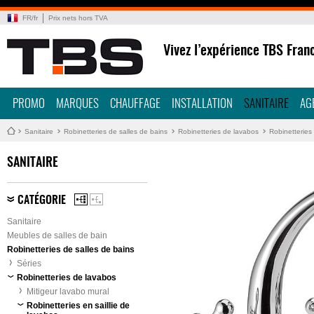
FR
/
fr
Prix nets hors TVA
Vivez l’expérience TBS Fran
PROMO
MARQUES
CHAUFFAGE
INSTALLATION
SANITAIRE
AG
Sanitaire
Robinetteries de salles de bains
Robinetteries de lavabos
Robinetteries 
SANITAIRE
CATÉGORIE
Sanitaire
Meubles de salles de bain
Robinetteries de salles de bains
Séries
Robinetteries de lavabos
Mitigeur lavabo mural
Robinetteries en saillie de