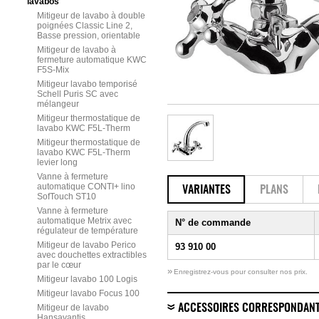
lavabos
Mitigeur de lavabo à double
poignées Classic Line 2,
Basse pression, orientable
Mitigeur de lavabo à
fermeture automatique KWC
F5S-Mix
Mitigeur lavabo temporisé
Schell Puris SC avec
mélangeur
Mitigeur thermostatique de
lavabo KWC F5L-Therm
Mitigeur thermostatique de
lavabo KWC F5L-Therm
levier long
Vanne à fermeture
automatique CONTI+ lino
VARIANTES
PLANS
SofTouch ST10
Vanne à fermeture
automatique Metrix avec
N° de commande
régulateur de température
Mitigeur de lavabo Perico
93 910 00
avec douchettes extractibles
par le cœur
»
Enregistrez-vous pour consulter nos prix.
Mitigeur lavabo 100 Logis
Mitigeur lavabo Focus 100
Mitigeur de lavabo
ACCESSOIRES CORRESPONDAN
Hansavantis