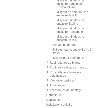
Mitigeur bain/douche
encastré Eurosmart
Cosmopolitan
Mitigeur de bain/douche
encastré Talis E
Mitigeur bain/douche
encastré Skyline
Mitigeur bain/douche
encastré Hansapolo
Mitigeur bain/douche
encastré Talis S
Arrivée baignoire
Mitigeur bain/douche 3-, 4-, 5
trous
Kits mitigeur bain/douche
Robinetteries de bidets
Robinets verticaux et muraux
Robinetterie à fermeture
automatique
Vannes encastrées
Accessoires
Accessoires de montage
Céramique
Douchettes
Installation sanitaire