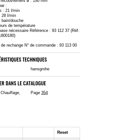
e recouvrement ø : 150 mm
bar :
 : 21 l/min
: 28 l/min
s bain/douche
teurs de température
base nécessaire Référence : 93 112 37 (Réf.
1800180)
e de rechange N° de commande : 93 113 00
RISTIQUES TECHNIQUES
hansgrohe
ER DANS LE CATALOGUE
, Chauffage,
Page
354
Reset