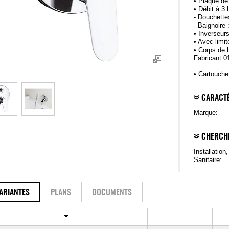
• Plaque d
• Débit à 3 
- Douchettes
- Baignoire 
• Inverseur
• Avec limi
• Corps de 
Fabricant 0
• Cartouch
CARACTÉ
Marque:
CHERCH
Installation
Sanitaire:
ARIANTES
PLANS
DOCUMENTS