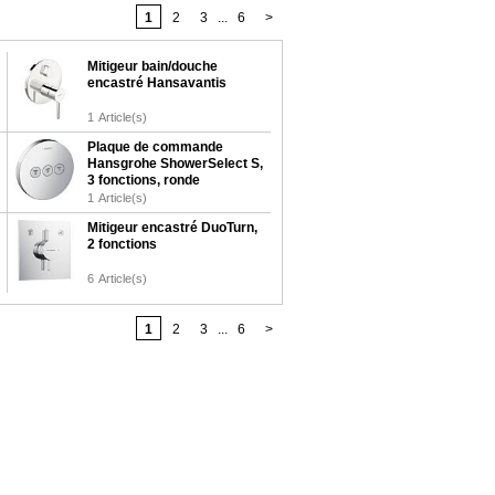
1
2
3
...
6
>
Mitigeur bain/douche
encastré Hansavantis
1
Article(s)
Plaque de commande
Hansgrohe ShowerSelect S,
3 fonctions, ronde
1
Article(s)
Mitigeur encastré DuoTurn,
2 fonctions
6
Article(s)
1
2
3
...
6
>