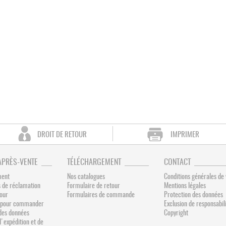
DROIT DE RETOUR
IMPRIMER
APRÈS-VENTE
TÉLÉCHARGEMENT
CONTACT
ment
Nos catalogues
Conditions générales de
 de réclamation
Formulaire de retour
Mentions légales
tour
Formulaires de commande
Protection des données
és pour commander
Exclusion de responsabil
des données
Copyright
d'expédition et de