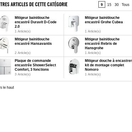
TRES ARTICLES DE CETTE CATÉGORIE
9
15
30
Tous
Mitigeur bain/douche
Mitigeur bain/douche
encastré Duravit D-Code
encastré Grohe Cubea
2.0
1
Article(s)
1
Article(s)
Mitigeur bain/douche
Mitigeur bain/douche
encastré Hansavantis
encastré Rebris de
Hansgrohe
2
Article(s)
1
Article(s)
Plaque de commande
Mitigeur douche à encastrer
encastrée ShowerSelect
kit de montage complet
Comfort, 3 fonctions
Nomoro
3
Article(s)
1
Article(s)
s le haut