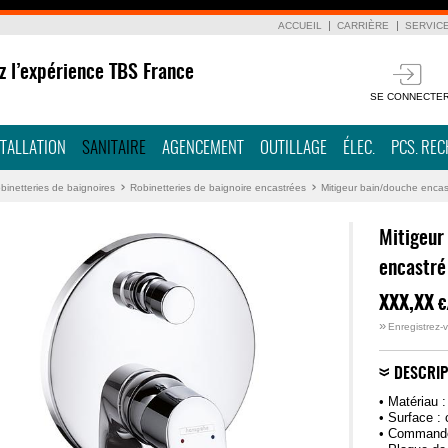
ACCUEIL
CARRIÈRE
SERVIC
z l’expérience TBS France
SE CONNECTE
STALLATION
SANITAIRE
AGENCEMENT
OUTILLAGE
ÉLEC.
PCS. RE
binetteries de baignoires
Robinetteries de baignoire encastrées
Mitigeur bain/douche enca
Mitigeur
encastré
XXX,XX
€
»
Enregistrez-v
DESCRIP
• Matériau :
• Surface :
• Commande