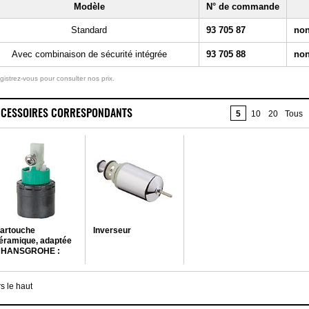
Modèle
N° de commande
Standard
93 705 87
non
Avec combinaison de sécurité intégrée
93 705 88
non
gistrez-vous pour consulter nos prix.
CESSOIRES CORRESPONDANTS
5
10
20
Tous
artouche
Inverseur
éramique, adaptée
 HANSGROHE :
xor Arco, Uno, Talis
t nouveaux
itigeurs Allegra -
s le haut
ANSGROHE