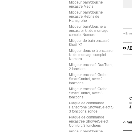
Mitigeur bain/douche
encastré Metris
Mitigeur bain/douche
encastré Rebris de
Hansgrohe
Mitigeur bain/douche à
encastrer kit de montage
»
Enre
complet Nomoro
Mitigeur de bain encastré
Kludi-X1
AC
Mitigeur douche à encastrer
kit de montage complet
Nomoro
Mitigeur encastré DuoTurn,
2 fonctions
Mitigeur encastré Grohe
SmartControl, avec 2
fonctions
Mitigeur encastré Grohe
SmartControl, avec 3
fonctions
C
c
Plaque de commande
Hansgrohe ShowerSelect S,
à
3 fonctions, ronde
A
e
Plaque de commande
m
encastrée ShowerSelect
ver
H
Comfort, 3 fonctions
mitigeur bain/douche