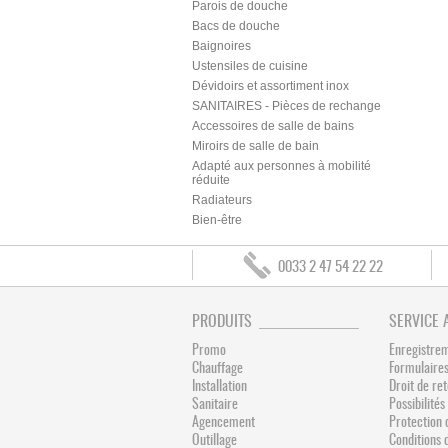
Parois de douche
Bacs de douche
Baignoires
Ustensiles de cuisine
Dévidoirs et assortiment inox
SANITAIRES - Pièces de rechange
Accessoires de salle de bains
Miroirs de salle de bain
Adapté aux personnes à mobilité
réduite
Radiateurs
Bien-être
0033 2 47 54 22 22
PRODUITS
SERVICE 
Promo
Enregistre
Chauffage
Formulaires
Installation
Droit de re
Sanitaire
Possibilit
Agencement
Protection 
Outillage
Conditions 