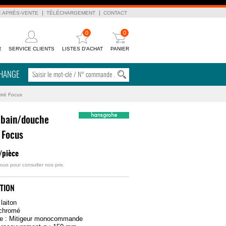
E APRÈS-VENTE
TÉLÉCHARGEMENT
CONTACT
0
0
R
SERVICE CLIENTS
LISTES D'ACHAT
PANIER
CHANGE
stré Focus
 bain/douche
 Focus
/pièce
ous pour consulter nos prix.
TION
 laiton
 chromé
 : Mitigeur monocommande