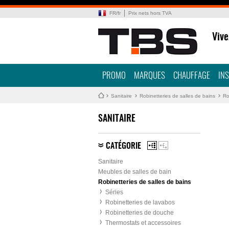
FR
/
fr
Prix nets hors TVA
Vive
PROMO
MARQUES
CHAUFFAGE
IN
Sanitaire
Robinetteries de salles de bains
Ro
SANITAIRE
CATÉGORIE
Sanitaire
Meubles de salles de bain
Robinetteries de salles de bains
Séries
Robinetteries de lavabos
Robinetteries de douche
Thermostats et accessoires