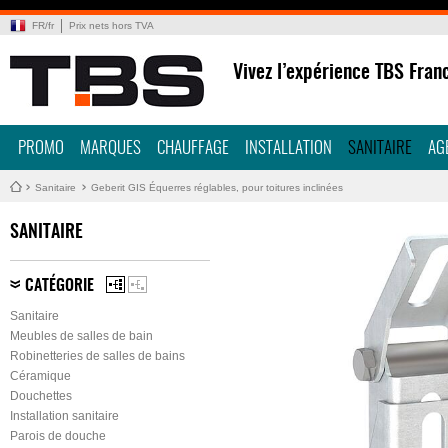
FR
/
fr
Prix nets hors TVA
Vivez l’expérience TBS Fran
PROMO
MARQUES
CHAUFFAGE
INSTALLATION
SANITAIRE
AG
Sanitaire
Geberit GIS Équerres réglables, pour toitures inclinées
SANITAIRE
CATÉGORIE
Sanitaire
Meubles de salles de bain
Robinetteries de salles de bains
Céramique
Douchettes
Installation sanitaire
Parois de douche