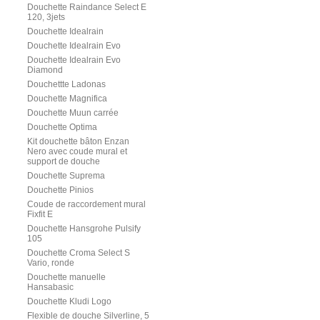
Douchette Raindance Select E
120, 3jets
Douchette Idealrain
Douchette Idealrain Evo
Douchette Idealrain Evo
Diamond
Douchettte Ladonas
Douchette Magnifica
Douchette Muun carrée
Douchette Optima
Kit douchette bâton Enzan
Nero avec coude mural et
support de douche
Douchette Suprema
Douchette Pinios
Coude de raccordement mural
Fixfit E
Douchette Hansgrohe Pulsify
105
Douchette Croma Select S
Vario, ronde
Douchette manuelle
Hansabasic
Douchette Kludi Logo
Flexible de douche Silverline, 5