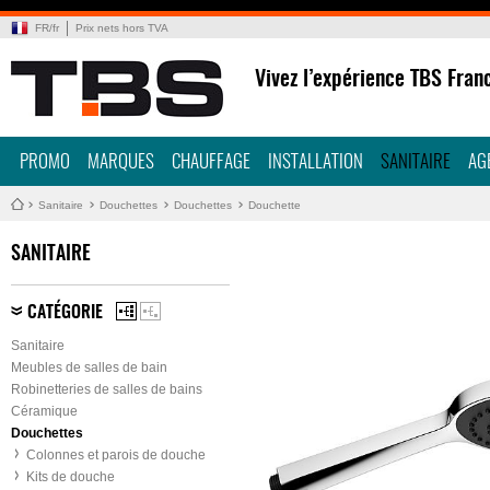
FR
/
fr
Prix nets hors TVA
Vivez l’expérience TBS Fran
PROMO
MARQUES
CHAUFFAGE
INSTALLATION
SANITAIRE
AG
Sanitaire
Douchettes
Douchettes
Douchette
SANITAIRE
CATÉGORIE
Sanitaire
Meubles de salles de bain
Robinetteries de salles de bains
Céramique
Douchettes
Colonnes et parois de douche
Kits de douche