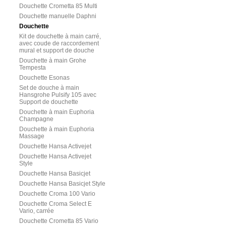
Douchette Crometta 85 Multi
Douchette manuelle Daphni
Douchette
Kit de douchette à main carré,
avec coude de raccordement
mural et support de douche
Douchette à main Grohe
Tempesta
Douchette Esonas
Set de douche à main
Hansgrohe Pulsify 105 avec
Support de douchette
Douchette à main Euphoria
Champagne
Douchette à main Euphoria
Massage
Douchette Hansa Activejet
Douchette Hansa Activejet
Style
Douchette Hansa Basicjet
Douchette Hansa Basicjet Style
Douchette Croma 100 Vario
Douchette Croma Select E
Vario, carrée
Douchette Crometta 85 Vario