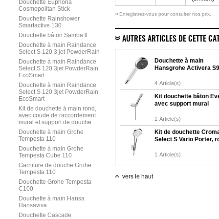
Douchette Euphoria
Cosmopolitan Stick
»
Enregistrez-vous pour consulter nos prix.
Douchette Rainshower
Smartactive 130
Douchette bâton Samba ll
AUTRES ARTICLES DE CETTE CA
Douchette à main Raindance
Select S 120 3 jet PowderRain
Douchette à main
Douchette à main Raindance
Hansgrohe Activera S
Select S 120 3jet PowderRain
EcoSmart
4
Article(s)
Douchette à main Raindance
Select S 120 3jet PowderRain
Kit douchette bâton Eve
EcoSmart
avec support mural
Kit de douchette à main rond,
avec coude de raccordement
1
Article(s)
mural et support de douche
Douchette à main Grohe
Kit de douchette Crom
Tempesta 110
Select S Vario Porter, 
Douchette à main Grohe
1
Article(s)
Tempesta Cube 110
Garniture de douche Grohe
Tempesta 110
vers le haut
Douchette Grohe Tempesta
C100
Douchette à main Hansa
Hansaviva
Douchette Cascade