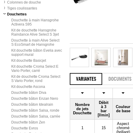
Colonnes de douche
Tiges coulissantes
Douchettes
Douchette à main Hansgrohe
Activera S95
Kit de douchette Hansgrohe
Raindance Alive Select S 3jet
Douchette à main Alive Select
S EcoSmart de Hansgrohe
Kit douchette bâton Evelia avec
support mural
Kit douchette Basicjet
Kit douchette Croma Select E
Vario Porter, carré
Kit de douchette Croma Select
VARIANTES
DOCUMENTS
S Vario Porter, rond
Kit douchette Ascona
Douchette bâton Diva
Douchette bâton Enzan Nero
Débit
Douchette bâton Idealrain
Nombre
à 3
Couleur
de jets
Douchette bâton Salsa, ronde
bar
de base
Douchette
[l/min]
Douchette bâton Salsa, carrée
Douchette bâton Zen
Aspect
1
15
chromé
Douchette Evros
(brillant)