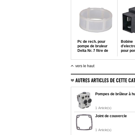
Pc de rech. pour
Bobine
pompe de bruleur
d'elect
Delta Nr. 7 fitre de
pour po
rechange V et VM
VU 1/2,
1/2, typ
vers le haut
AUTRES ARTICLES DE CETTE CA
Pompes de brûleur à hu
1
Article(s)
Joint de couvercle
1
Article(s)