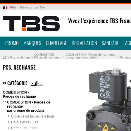
FR
/
fr
Prix nets hors TVA
Vivez l’expérience TBS Fran
PROMO
MARQUES
CHAUFFAGE
INSTALLATION
SANITAIRE
AG
COMBUSTION -
COMBUSTION - Pièces de rechange
Pcs. rechange
Pièces de rechange
par groupe de produits
Pompes 
PCS. RECHANGE
CATÉGORIE
COMBUSTION -
Pièces de rechange
COMBUSTION - Pièces de
rechange
par groupe de produits
Gicleurs de brûleurs à fioul
Relais et cellules
Réchauffeur fioul