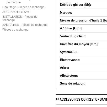
par marque
Débit de gicleur (l/h):
Chauffage - Pièces de rechange
ACCESSOIRES Sav
Marque:
INSTALLATION - Pièces de
rechange
Niveau de pression d'huile 1 [ba
SANITAIRES - Pièces de rechange
A 10 bar [kg/h]:
Pièces de rechange
Sortie du gicleur:
Diamètre du moyeu [mm]:
Système LE:
Électrovanne:
Arbre:
Allée/retour:
Sens de rotation:
ACCESSOIRES CORRESPONDAN