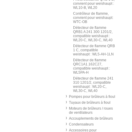
convient pour weishaupt :
WL10-B, WL20
Contrôleur de flamme,
convient pour weishaupt:
WTC-OB
Détecteur de flamme
QRB1 A 241 300 1201/2,
compatible weishaupt :
WL20-C, WL30-C, WL40
Détecteur de flamme QRB
1 C, compatible
weishaupt : WL5-AH-1LN
Détecteur de flamme
QRC1A1.162C27,
compatible weishaupt :
WL5PA-H
Détecteur de flamme 241
310 1201/2, compatible
weishaupt : WL20-C,
WL30-C, WL40
Pompes pour brûleurs à fioul
Tuyaux de brûleurs à fioul
Moteurs de brûleurs / roues
de ventilateurs
Accouplements de brûleurs
Condensateurs
Accessoires pour