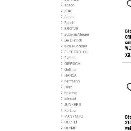
abaco
ABIC
Atmos
Bosch
BRÖTJE
Dét
Buderus/Sieger
QR
De Dietrich
com
elco KLöckner
WL
ELECTRO_OIL
We
XX
Evenes
GIERSCH
Golling
HANSA
herrmann
Herz
hofamat
intercal
JUNKERS
Körting
MAN / MHG
Dét
OERTLI
310
OLYMP
wei