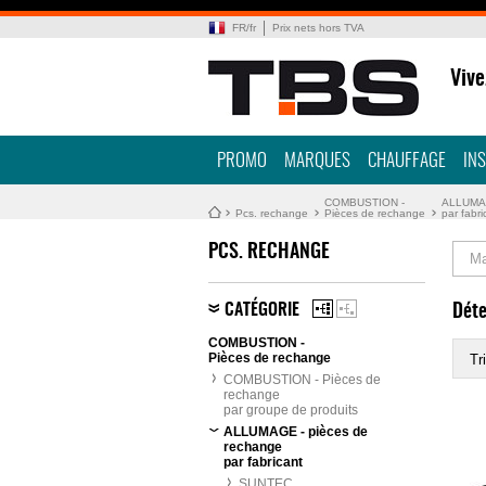
FR
/
fr
Prix nets hors TVA
Vive
PROMO
MARQUES
CHAUFFAGE
IN
COMBUSTION -
ALLUMAG
Pcs. rechange
Pièces de rechange
par fabri
PCS. RECHANGE
Ma
CATÉGORIE
Déte
COMBUSTION -
Pièces de rechange
Tri
COMBUSTION - Pièces de
rechange
par groupe de produits
ALLUMAGE - pièces de
rechange
par fabricant
SUNTEC