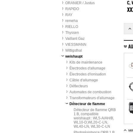
ORANIER / Justus
C,
We
RAPIDO
XX
RAY
remeha
RIELLO
Thyssen
Vaillant Gaz
VIESSMANN
AU
Wittigsthal
weishaupt
Kits de maintenance
Électrodes d'allumage
Électrodes d'ionisation
Câble d'allumage
Déflecteurs
Automates de combustion
Transformateurs d'allumage
Détecteur de flamme
Détecteur de flamme QRB
1 B, compatible
weishaupt : WL5-A/AH/B,
WL10-D,WL20-C-LN,
WL40-LN, WL30-C-LN
ver
Photorésistance QRB 1 B,