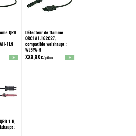
amme QRB
Détecteur de flamme
QRC1A1.162C27,
-AH-1LN
compatible weishaupt :
WL5PA-H
Weishaupt
XXX,XX
€/pièce
QRB 1 B,
ishaupt :