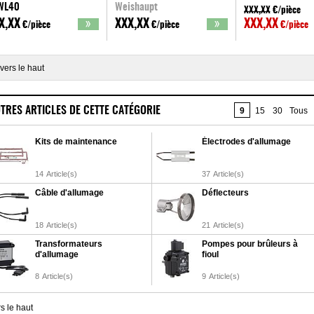
 WL40
Weishaupt
XXX,XX
€/pièce
ishaupt
X,XX
XXX,XX
XXX,XX
€/pièce
€/pièce
€/pièce
vers le haut
TRES ARTICLES DE CETTE CATÉGORIE
9
15
30
Tous
Kits de maintenance
Électrodes d'allumage
14
Article(s)
37
Article(s)
Câble d'allumage
Déflecteurs
18
Article(s)
21
Article(s)
Transformateurs
Pompes pour brûleurs à
d'allumage
fioul
8
Article(s)
9
Article(s)
s le haut