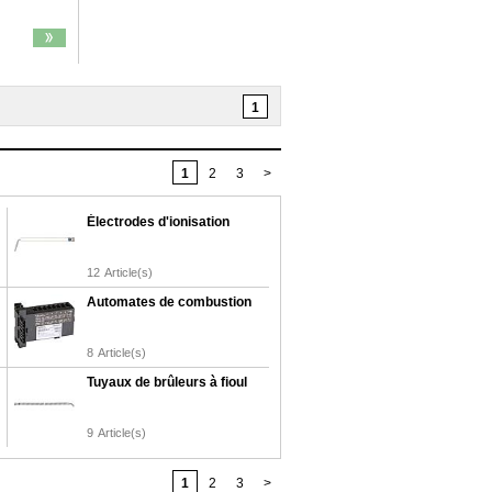
1
1
2
3
>
Électrodes d'ionisation
12
Article(s)
Automates de combustion
8
Article(s)
Tuyaux de brûleurs à fioul
9
Article(s)
1
2
3
>