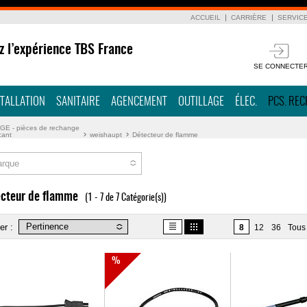
ACCUEIL
CARRIÈRE
SERVIC
z l’expérience TBS France
SE CONNECTE
STALLATION
SANITAIRE
AGENCEMENT
OUTILLAGE
ÉLEC.
PCS. RE
E - pièces de rechange
cant
weishaupt
Détecteur de flamme
rque
cteur de flamme
(1 - 7 de 7 Catégorie(s))
er :
8
12
36
Tous
%