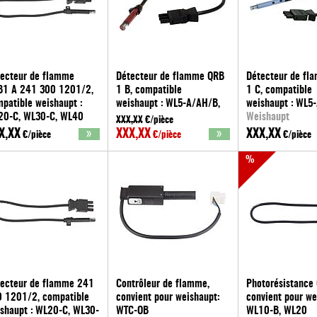
ecteur de flamme
Détecteur de flamme QRB
Détecteur de fl
B1 A 241 300 1201/2,
1 B, compatible
1 C, compatible
patible weishaupt :
weishaupt : WL5-A/AH/B,
weishaupt : WL5
20-C, WL30-C, WL40
WL10-D,WL20-C-LN, WL40-
Weishaupt
XXX,XX
€/pièce
ishaupt
LN, WL30-C-LN
X,XX
XXX,XX
XXX,XX
€/pièce
€/pièce
€/pièce
keine Marke
%
ecteur de flamme 241
Contrôleur de flamme,
Photorésistance 
 1201/2, compatible
convient pour weishaupt:
convient pour we
shaupt : WL20-C, WL30-
WTC-OB
WL10-B, WL20