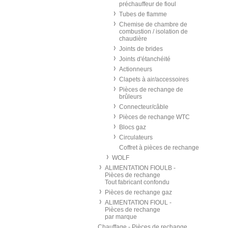
préchauffeur de fioul
Tubes de flamme
Chemise de chambre de
combustion / isolation de
chaudière
Joints de brides
Joints d'étanchéité
Actionneurs
Clapets à air/accessoires
Pièces de rechange de
brûleurs
Connecteur/câble
Pièces de rechange WTC
Blocs gaz
Circulateurs
Coffret à pièces de rechange
WOLF
ALIMENTATION FIOULB -
Pièces de rechange
Tout fabricant confondu
Pièces de rechange gaz
ALIMENTATION FIOUL -
Pièces de rechange
par marque
Chauffage - Pièces de rechange