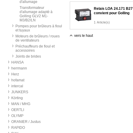
d'allumage
Transformateur
Relais LOA 24.171 B27
d'allumage adapté à
convient pour Golling
Golling GLV2 M1-
M3/B2/LN
1
Article(s)
Pompes pour brûleurs à fioul
et tuyaux
vers le haut
Moteurs de brûleurs / roues
de ventilateurs
Préchauffeurs de fioul et
accessoires
Joints de brides
HANSA
herrmann
Herz
hofamat
intercal
JUNKERS
Körting
MAN / MHG
OERTLI
OLYMP
ORANIER / Justus
RAPIDO