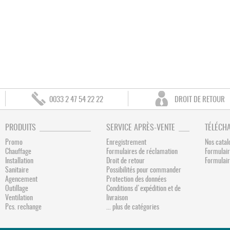
0033 2 47 54 22 22
DROIT DE RETOUR
PRODUITS
SERVICE APRÈS-VENTE
TÉLÉCH
Promo
Enregistrement
Nos catal
Chauffage
Formulaires de réclamation
Formulair
Installation
Droit de retour
Formulai
Sanitaire
Possibilités pour commander
Agencement
Protection des données
Outillage
Conditions d'expédition et de
Ventilation
livraison
Pcs. rechange
... plus de catégories