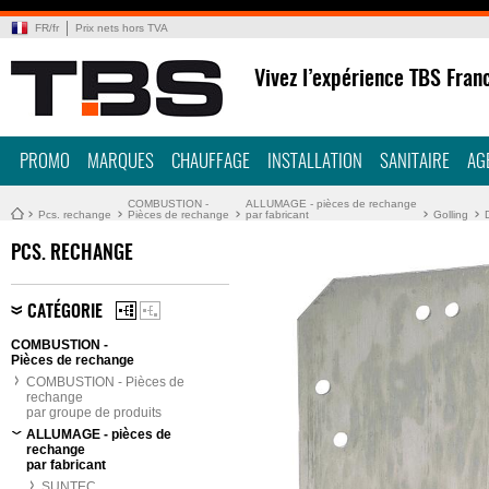
FR
/
fr
Prix nets hors TVA
Vivez l’expérience TBS Fran
PROMO
MARQUES
CHAUFFAGE
INSTALLATION
SANITAIRE
AG
COMBUSTION -
ALLUMAGE - pièces de rechange
Pcs. rechange
Pièces de rechange
par fabricant
Golling
PCS. RECHANGE
CATÉGORIE
COMBUSTION -
Pièces de rechange
COMBUSTION - Pièces de
rechange
par groupe de produits
ALLUMAGE - pièces de
rechange
par fabricant
SUNTEC