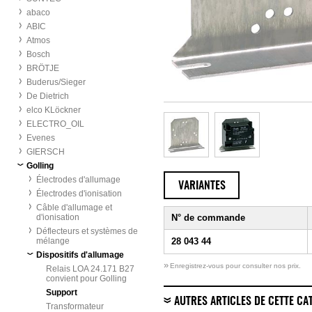
abaco
ABIC
Atmos
Bosch
BRÖTJE
Buderus/Sieger
De Dietrich
elco KLöckner
ELECTRO_OIL
Evenes
GIERSCH
Golling
Électrodes d'allumage
VARIANTES
Électrodes d'ionisation
Câble d'allumage et
d'ionisation
N° de commande
Déflecteurs et systèmes de
mélange
28 043 44
Dispositifs d'allumage
»
Enregistrez-vous pour consulter nos prix.
Relais LOA 24.171 B27
convient pour Golling
Support
AUTRES ARTICLES DE CETTE CA
Transformateur