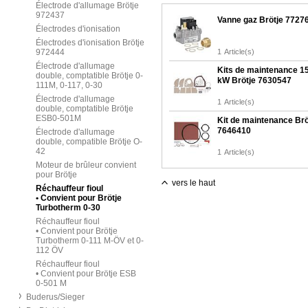
Électrode d'allumage Brötje
972437
Vanne gaz Brötje 7727
Électrodes d'ionisation
Électrodes d'ionisation Brötje
972444
1
Article(s)
Électrode d'allumage
Kits de maintenance 1
double, comptatible Brötje 0-
kW Brötje 7630547
111M, 0-117, 0-30
Électrode d'allumage
1
Article(s)
double, comptatible Brötje
ESB0-501M
Kit de maintenance Brö
7646410
Électrode d'allumage
double, compatible Brötje O-
42
1
Article(s)
Moteur de brûleur convient
pour Brötje
vers le haut
Réchauffeur fioul
• Convient pour Brötje
Turbotherm 0-30
Réchauffeur fioul
• Convient pour Brötje
Turbotherm 0-111 M-ÖV et 0-
112 ÖV
Réchauffeur fioul
• Convient pour Brötje ESB
0-501 M
Buderus/Sieger