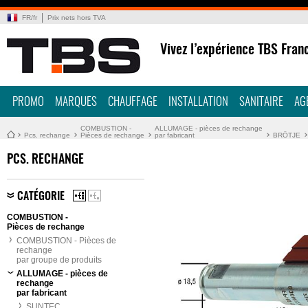
FR
/
fr
Prix nets hors TVA
Vivez l’expérience TBS Fran
PROMO
MARQUES
CHAUFFAGE
INSTALLATION
SANITAIRE
AG
COMBUSTION -
ALLUMAGE - pièces de rechange
Pcs. rechange
Pièces de rechange
par fabricant
BRÖTJE
PCS. RECHANGE
CATÉGORIE
COMBUSTION -
Pièces de rechange
COMBUSTION - Pièces de
rechange
par groupe de produits
ALLUMAGE - pièces de
rechange
par fabricant
SUNTEC