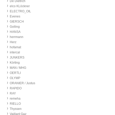
De Dietrich
elco KLöckner
ELECTRO_OIL
Evenes
GIERSCH
Golling
HANSA
herrmann
Herz
hofamat
intercal
JUNKERS
Körting
MAN / MHG
OERTLI
OLYMP
ORANIER / Justus
RAPIDO
RAY
remeha
RIELLO
Thyssen
Vaillant Gaz