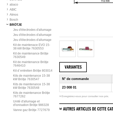
abaco
ABIC
Atmos
Bosch
BRÖTJE
Jeu d'électrodes d'allumage
Jeu d'électrodes d'allumage
Jeu d'électrodes d'allumage
Kit de maintenace EVO 15-
38 kW Brötje 7630553
Kit de maintenance Brötje
7630549
Kit de maintenance Brötje
7646410
VARIANTES
Kit d´entretien Brötje 803014
Kits de maintenance 15-38
N° de commande
kW Brötje 7630547
Kits de maintenance 15-38
23 008 01
kW Brötje 7630548
Kits de maintenance Brötje
»
7677262
Enregistrez-vous pour consulter nos prix.
Unité d'allumage et
d'ionisation Brötje 986328
AUTRES ARTICLES DE CETTE CA
Vanne gaz Brötje 7727679