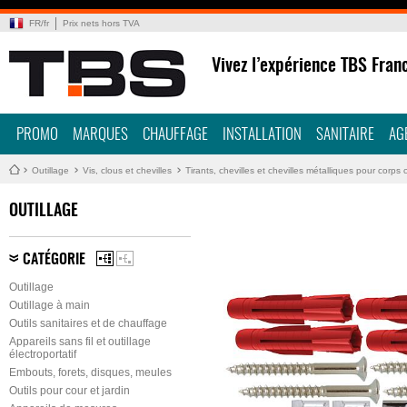
FR
/
fr
Prix nets hors TVA
Vivez l’expérience TBS Fran
PROMO
MARQUES
CHAUFFAGE
INSTALLATION
SANITAIRE
AG
Outillage
Vis, clous et chevilles
Tirants, chevilles et chevilles métalliques pour corps 
OUTILLAGE
CATÉGORIE
Outillage
Outillage à main
Outils sanitaires et de chauffage
Appareils sans fil et outillage
électroportatif
Embouts, forets, disques, meules
Outils pour cour et jardin