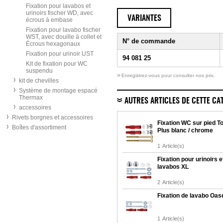
Fixation pour lavabos et
urinoirs fischer WD, avec
VARIANTES
écrous à embase
Fixation pour lavabo fischer
WST, avec douille à collet et
N° de commande
Écrous hexagonaux
Fixation pour urinoir UST
94 081 25
Kit de fixation pour WC
suspendu
»
Enregistrez-vous pour consulter nos prix.
kit de chevilles
Système de montage espacé
Thermax
AUTRES ARTICLES DE CETTE CA
accessoires
Rivets borgnes et accessoires
Fixation WC sur pied To
Boîtes d'assortiment
Plus blanc / chrome
1
Article(s)
Fixation pour urinoirs e
lavabos XL
2
Article(s)
Fixation de lavabo Oas
1
Article(s)