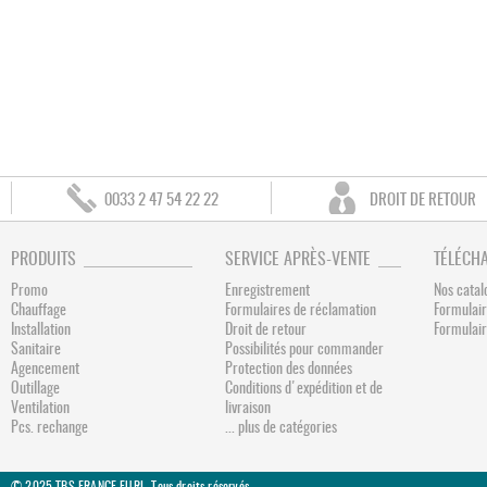
0033 2 47 54 22 22
DROIT DE RETOUR
PRODUITS
SERVICE APRÈS-VENTE
TÉLÉCH
Promo
Enregistrement
Nos catal
Chauffage
Formulaires de réclamation
Formulair
Installation
Droit de retour
Formulai
Sanitaire
Possibilités pour commander
Agencement
Protection des données
Outillage
Conditions d'expédition et de
Ventilation
livraison
Pcs. rechange
... plus de catégories
© 2025 TBS FRANCE EURL. Tous droits réservés.