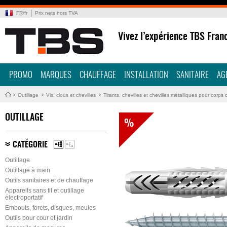
FR
/
fr
Prix nets hors TVA
Vivez l’expérience TBS Fran
PROMO
MARQUES
CHAUFFAGE
INSTALLATION
SANITAIRE
AG
Outillage
Vis, clous et chevilles
Tirants, chevilles et chevilles métalliques pour corps 
OUTILLAGE
%
CATÉGORIE
Outillage
Outillage à main
Outils sanitaires et de chauffage
Appareils sans fil et outillage
électroportatif
Embouts, forets, disques, meules
Outils pour cour et jardin