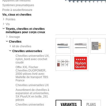
Appareils de mesures
Systèmes pneumatiques
Poste à souder/brasure
Vis, clous et chevilles
Pointes
Vis
Tirants, chevilles et chevilles
métalliques pour corps creux
Ancrage
Chevilles
kit de chevilles
Chevilles universelles
Chevilles universelles UX,
nylon, bord avec crochet
coudé
Offre XXL Fischer
Chevilles DUOPOWER,
2000 pièces livré avec
Mallette de transport TBS
France
Chevilles universelles UX
Assortiment de chevilles à
expansion et universelles,
SX Plus/UX en boîte, 291
pièces
Chevilles universelles
VARIANTES
PLANS