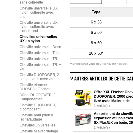
sans collerette
Cheville universelle UX,
Type
nylon, collerette avec
piton
6 x 35
Cheville universelle UX,
nylon, collerette avec
rochet rond
6 x 50
Chevilles universelles
UX en nylon
8 x 50
Cheville universelle Deco
Cheville universelle Trika
10 x 60*
Cheville universelle TRI
»
Enregistrez-vous pour consulter nos prix.
Cheville universelle TRI +
vis
Cheville DUOPOWER, 2
AUTRES ARTICLES DE CETTE CA
composants avec vis
Cheville étanche
DUOSEAL Fischer
Offre XXL Fischer Chev
Dübel DUOPOWER, 2-
DUOPOWER, 2000 piè
Komponenten
livré avec Mallette de
Cheville DUOPOWER,
transport TBS France
1
Article(s)
bicomposant
Assortiment de chevill
Cheville pour piton d
expansion et universell
´echafaudage
SX Plus/UX en boîte, 2
Chevilles universelles
pièces
1
Article(s)
Cheville M avec filetage