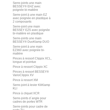
Serre-joints une main
BESSEY® EHZ avec
poignée bi-matière
Serre-joint à une main EZ
avec poignée en plastique à
2 composants
Serre-joint une main
BESSEY EZS avec poignée
bi-matière en plastique
Serre-joints une main
BESSEY® DuoKlamp DUO
Serre-joint à une main
EZ360 avec poignée bi-
matière
Pinces à ressort Clippix XCL,
longue et pointue
Pince à ressort Clippix XC
Pinces à ressort BESSEY®
VarioClippix XV
Pince à ressort XM
Serre-joint à levier KliKlamp
KLI
Pince à cliquet XCR
Serre-joints d´angle pour
cadres de portes WTR
Serre-joints pour cadre de