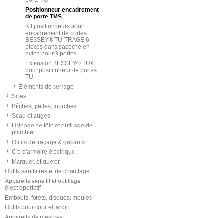
porte TU
Positionneur encadrement
de porte TMS
Kit positionneurs pour
encadrement de portes
BESSEY® TU-TRAGE 6
pièces dans sacoche en
nylon pour 3 portes
Extension BESSEY® TUX
pour positonneur de portes
TU
Éléments de serrage
Scies
Bêches, pelles, fourches
Seau et auges
Usinage de tôle et outillage de
plombier
Outils de traçage & gabarits
Clé d'armoire électrique
Marquer, étiqueter
Outils sanitaires et de chauffage
Appareils sans fil et outillage
électroportatif
Embouts, forets, disques, meules
Outils pour cour et jardin
Appareils de mesures