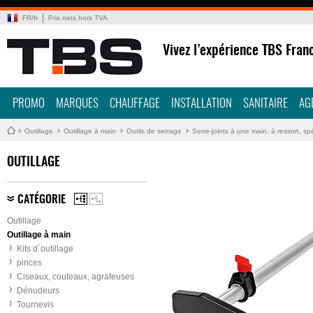
FR
/
fr
Prix nets hors TVA
Vivez l’expérience TBS Fran
PROMO
MARQUES
CHAUFFAGE
INSTALLATION
SANITAIRE
AG
Outillage
Outillage à main
Outils de serrage
Serre-joints à une main, à ressort, sp
OUTILLAGE
CATÉGORIE
Outillage
Outillage à main
Kits d´outillage
pinces
Ciseaux, couteaux, agrafeuses
Dénudeurs
Tournevis