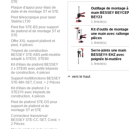
STE
Plaque d'appui pour étais de
Outillage de montage à
dalle et de montage ST et STE
main BESSEY BEYCE
BEY23
Pied télescopique pour laser
Stabila LT30
1
Article(s)
Pied fixe STE-BS pour support
Kit d'outils de montage
de plafond et de montage ST et
une main avec rallonge
STE
pièces
Offre XXL support plafond et
1
Article(s)
pied, 4 pièces
Serre-joints une main
Trépied de construction
BESSEY STE-KBS petit modèle
BESSEY® EHZ avec
adapté à STE55, STE90
poignée bi-matière
1
Article(s)
Kit d'étais de plafond BESSEY
2 x STE90 avec petits trépieds
de construction, 4 pièces
vers le haut
Support multifonctions BESSEY
STE-MH-SET, Cond. = 2 Pièces
Kit d'étais de plafond 2 x
STE370 avec trépieds de
construction, 4 pièces
Pied de plafond STE-DS pour
support de plafond et de
montage ST et STE
Connecteur transversal
BESSEY STE-CC-SET, Cond. =
2 Pièces