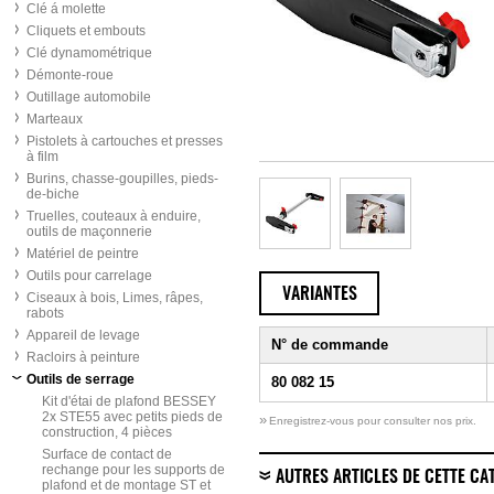
Clé á molette
Cliquets et embouts
Clé dynamométrique
Démonte-roue
Outillage automobile
Marteaux
Pistolets à cartouches et presses
à film
Burins, chasse-goupilles, pieds-
de-biche
Truelles, couteaux à enduire,
outils de maçonnerie
Matériel de peintre
Outils pour carrelage
VARIANTES
Ciseaux à bois, Limes, râpes,
rabots
Appareil de levage
N° de commande
Racloirs à peinture
Outils de serrage
80 082 15
Kit d'étai de plafond BESSEY
2x STE55 avec petits pieds de
»
Enregistrez-vous pour consulter nos prix.
construction, 4 pièces
Surface de contact de
rechange pour les supports de
AUTRES ARTICLES DE CETTE CA
plafond et de montage ST et