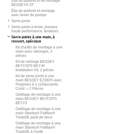
Etai de plafond et de montage
BESSEY® ST
Étai de plafond et montage
avec levier de pompe
Serre-joints
Serre-joints à levier, presses
haute performance, tendeurs
Serre-joints à une main, à
ressort, spéciaux
Kit d'outils de montage à une
main avec rallonges, 3
pièces
Kit de rallonge BESSEY
BEYCEPS BEY-IK
Installation Kit, 2 pièces
Kit de serre-joints à une
main BESSEY EZ360S avec
Poignées à 2 composants,
Cond. = 2 Pièces
Outillage de montage à une
main BESSEY BEYCEPS
BEY23
Outillage de montage à une
main Stanley® FatMax®
Tradelift, pack de deux
Outillage de montage à une
main Stanley® FatMax®
Tradelift, à l'unité