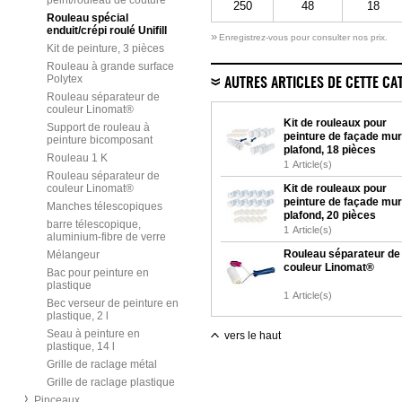
peint/rouleau de couture
250
48
18
Rouleau spécial
enduit/crépi roulé Unifill
»
Enregistrez-vous pour consulter nos prix.
Kit de peinture, 3 pièces
Rouleau à grande surface
Polytex
AUTRES ARTICLES DE CETTE CA
Rouleau séparateur de
couleur Linomat®
Kit de rouleaux pour
Support de rouleau à
peinture de façade mur
peinture bicomposant
plafond, 18 pièces
Rouleau 1 K
1
Article(s)
Rouleau séparateur de
couleur Linomat®
Kit de rouleaux pour
peinture de façade mur
Manches télescopiques
plafond, 20 pièces
barre télescopique,
1
Article(s)
aluminium-fibre de verre
Rouleau séparateur de
Mélangeur
couleur Linomat®
Bac pour peinture en
plastique
1
Article(s)
Bec verseur de peinture en
plastique, 2 l
Seau à peinture en
vers le haut
plastique, 14 l
Grille de raclage métal
Grille de raclage plastique
Pinceaux