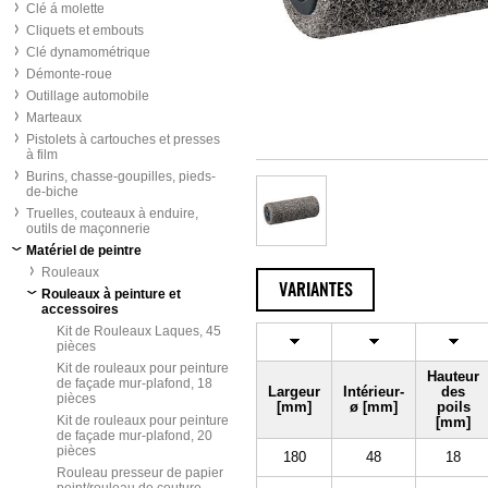
Clé á molette
Cliquets et embouts
Clé dynamométrique
Démonte-roue
Outillage automobile
Marteaux
Pistolets à cartouches et presses
à film
Burins, chasse-goupilles, pieds-
de-biche
Truelles, couteaux à enduire,
outils de maçonnerie
Matériel de peintre
Rouleaux
VARIANTES
Rouleaux à peinture et
accessoires
Kit de Rouleaux Laques, 45
pièces
Kit de rouleaux pour peinture
Hauteur
de façade mur-plafond, 18
Largeur
Intérieur-
des
pièces
[mm]
ø [mm]
poils
Kit de rouleaux pour peinture
[mm]
de façade mur-plafond, 20
pièces
180
48
18
Rouleau presseur de papier