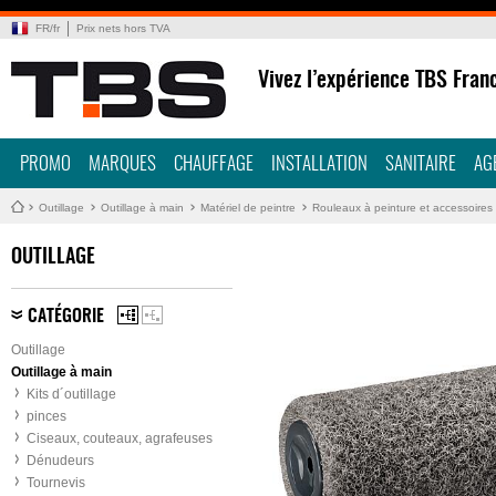
FR
/
fr
Prix nets hors TVA
Vivez l’expérience TBS Fran
PROMO
MARQUES
CHAUFFAGE
INSTALLATION
SANITAIRE
AG
Outillage
Outillage à main
Matériel de peintre
Rouleaux à peinture et accessoires
OUTILLAGE
CATÉGORIE
Outillage
Outillage à main
Kits d´outillage
pinces
Ciseaux, couteaux, agrafeuses
Dénudeurs
Tournevis