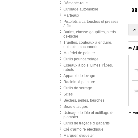
Démonte-roue
Outillage automobile
XX
Marteaux
Pistolets à cartouches et presses
à film
Burins, chasse-goupilles, pieds-
de-biche
Truelles, couteaux à enduire,
outils de maçonnerie
AU
Matériel de peintre
Outils pour carrelage
Ciseaux à bois, Limes, râpes,
rabots
Appareil de levage
Racloirs à peinture
Outils de serrage
Scies
Bêches, pelles, fourches
Seau et auges
Usinage de tôle et outillage de
ver
plombier
Outils de traçage & gabarits
Clé d'armoire électrique
Marquer, étiqueter