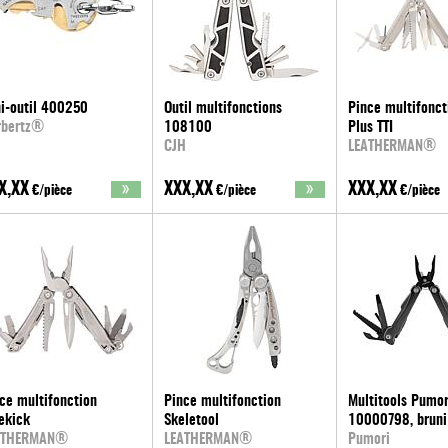
i-outil 400250
Outil multifonctions
Pince multifonct
rbertz®
108100
Plus TTI
CJH
LEATHERMAN®
X,XX
XXX,XX
XXX,XX
€/pièce
€/pièce
€/pièce
ce multifonction
Pince multifonction
Multitools Pumor
ekick
Skeletool
10000798, bruni
ATHERMAN®
LEATHERMAN®
Pumori