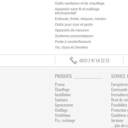
Outils sanitaires et de chauffage
Appareils sans fil et outillage
électroportatif
Embouts, forets, disques, meules
Outils pour cour et jardin
Appareils de mesures
Systèmes pneumatiques
Poste à souder/brasure
Vis, clous et chevilles
0033 2 47 54 22 22
PRODUITS
SERVICE 
Promo
Enregistre
Chauffage
Commande 
Installation
Formulaires
Sanitaire
Droit de re
Agencement
Possibilit
Outillage
Protection 
Ventilation
Conditions 
Pcs. rechange
livraison
... plus de 