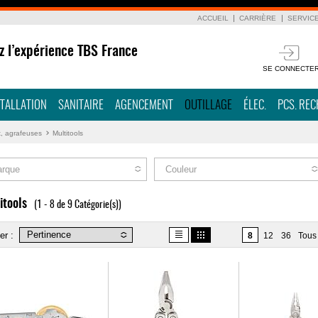
ACCUEIL
CARRIÈRE
SERVIC
z l’expérience TBS France
SE CONNECTE
STALLATION
SANITAIRE
AGENCEMENT
OUTILLAGE
ÉLEC.
PCS. RE
, agrafeuses
Multitools
rque
Couleur
itools
(1 - 8 de 9 Catégorie(s))
er :
8
12
36
Tous