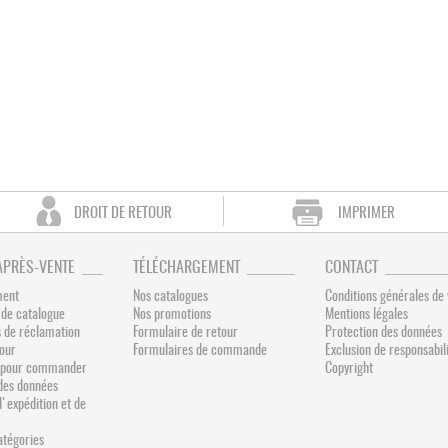
DROIT DE RETOUR
IMPRIMER
APRÈS-VENTE
TÉLÉCHARGEMENT
CONTACT
ment
Nos catalogues
Conditions générales de
de catalogue
Nos promotions
Mentions légales
 de réclamation
Formulaire de retour
Protection des données
tour
Formulaires de commande
Exclusion de responsabil
és pour commander
Copyright
des données
d'expédition et de
catégories