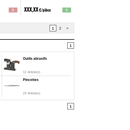
XXX,XX
€/pièce
1
2
>
1
Outils abrasifs
12
Article(s)
Pincettes
23
Article(s)
1