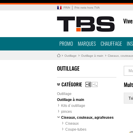
FR
/
fr
Prix nets hors TVA
Vive
PROMO
MARQUES
CHAUFFAGE
IN
Outillage
Outillage à main
Ciseaux, couteaux
OUTILLAGE
Ma
CATÉGORIE
Mult
Outillage
Tri
Outillage à main
Kits d´outillage
pinces
Ciseaux, couteaux, agrafeuses
Ciseaux
Coupe-tubes