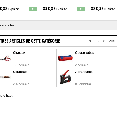
X,XX
XXX,XX
XXX,XX
€/pièce
€/pièce
€/pièce
vers le haut
TRES ARTICLES DE CETTE CATÉGORIE
9
15
30
Tous
Ciseaux
Coupe-tubes
101
Article(s)
2
Article(s)
Couteaux
Agrafeuses
205
Article(s)
83
Article(s)
s le haut