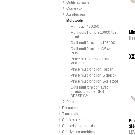
Outils abrasifs
Couteaux
Agrafeuses
Multitools
Mini-outil 400250
Multitools Pumori 10000798,
Min
bruni
He
Outil multifonctions 108100
Outil multifonctions Wave
Plus
XX
Pince multifonction Carge
Plus TTI
Pince multifonction Rebar
Pince multifonction Sidekick
Pince multifonction Skeletool
Outil multifonction avec
grands ciseaux DBST
BESSEY®
Pincettes
Dénudeurs
Tournevis
Clé á molette
Pin
Cliquets et embouts
Sid
Clé dynamométrique
LE