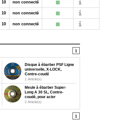
10
non connecté
10
non connecté
10
non connecté
1
Disque à ébarber PSF Ligne
universelle, X-LOCK,
Contre-coudé
1
Article(s)
Meule à ébarber Super-
Long A 30 SL, Contre-
coudé, pour acier
2
Article(s)
1