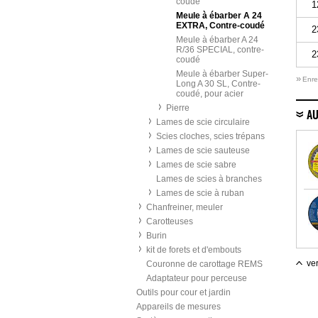
coudé
1
Meule à ébarber A 24
EXTRA, Contre-coudé
2
Meule à ébarber A 24
R/36 SPECIAL, contre-
2
coudé
Meule à ébarber Super-
»
Enre
Long A 30 SL, Contre-
coudé, pour acier
Pierre
AU
Lames de scie circulaire
Scies cloches, scies trépans
Lames de scie sauteuse
Lames de scie sabre
Lames de scies à branches
Lames de scie à ruban
Chanfreiner, meuler
Carotteuses
Burin
kit de forets et d'embouts
ver
Couronne de carottage REMS
Adaptateur pour perceuse
Outils pour cour et jardin
Appareils de mesures