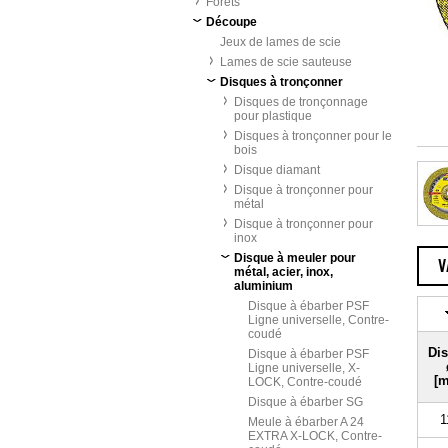
Forets
Découpe
Jeux de lames de scie
Lames de scie sauteuse
Disques à tronçonner
Disques de tronçonnage
pour plastique
Disques à tronçonner pour le
bois
Disque diamant
Disque à tronçonner pour
métal
Disque à tronçonner pour
inox
Disque à meuler pour
V
métal, acier, inox,
aluminium
Disque à ébarber PSF
Ligne universelle, Contre-
coudé
Di
Disque à ébarber PSF
Ligne universelle, X-
[
LOCK, Contre-coudé
Disque à ébarber SG
1
Meule à ébarber A 24
EXTRA X-LOCK, Contre-