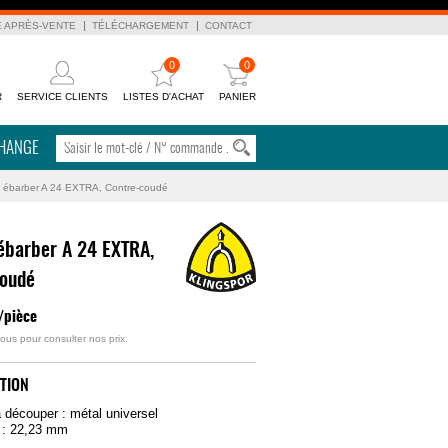
E APRÈS-VENTE
TÉLÉCHARGEMENT
CONTACT
0
0
R
SERVICE CLIENTS
LISTES D'ACHAT
PANIER
CHANGE
 ébarber A 24 EXTRA, Contre-coudé
ébarber A 24 EXTRA,
coudé
/pièce
ous pour consulter nos prix.
TION
à découper : métal universel
 : 22,23 mm