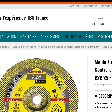
ACCUEIL
CARRIÈRE
SERVIC
z l’expérience TBS France
SE CONNECTE
STALLATION
SANITAIRE
AGENCEMENT
OUTILLAGE
ÉLEC.
PCS. RE
écoupe
Disques à tronçonner
Disque à meuler pour métal, acier, inox, aluminium
Meule à
Meule à 
Contre-
XXX,XX
€
»
Enregistrez-v
DESCRIP
• Matériau 
• Alésage ø