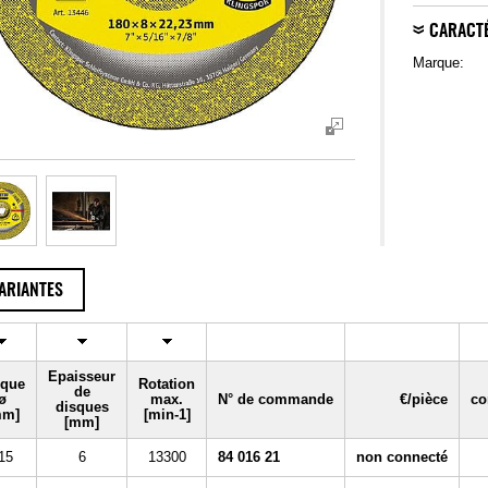
CARACTÉ
Marque:
ARIANTES
Epaisseur
sque
Rotation
de
ø
max.
N° de commande
€/pièce
co
disques
mm]
[min-1]
[mm]
15
6
13300
84 016 21
non connecté