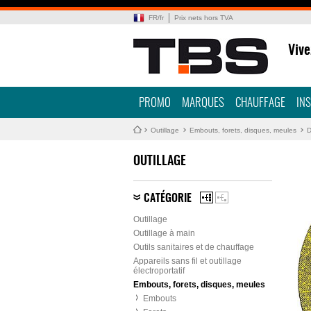
FR
/
fr
Prix nets hors TVA
Vive
PROMO
MARQUES
CHAUFFAGE
IN
Outillage
Embouts, forets, disques, meules
D
OUTILLAGE
CATÉGORIE
Outillage
Outillage à main
Outils sanitaires et de chauffage
Appareils sans fil et outillage
électroportatif
Embouts, forets, disques, meules
Embouts