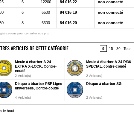
25
6
12200
84 016 22
non connecté
30
6
6600
84 016 19
non connecté
30
8
6600
84 016 20
non connecté
gistrez-vous pour consulter nos prix.
TRES ARTICLES DE CETTE CATÉGORIE
9
15
30
Tous
Meule à ébarber A 24
Meule à ébarber A 24 R/36
EXTRA X-LOCK, Contre-
SPECIAL, contre-coudé
coudé
2
Article(s)
2
Article(s)
Disque à ébarber PSF Ligne
Disque à ébarber SG
universelle, Contre-coudé
4
Article(s)
2
Article(s)
s le haut