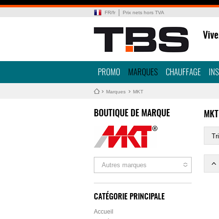
FR
/
fr
Prix nets hors TVA
Vive
PROMO
MARQUES
CHAUFFAGE
IN
Marques
MKT
BOUTIQUE DE MARQUE
MKT
Tri
Autres marques
CATÉGORIE PRINCIPALE
Accueil