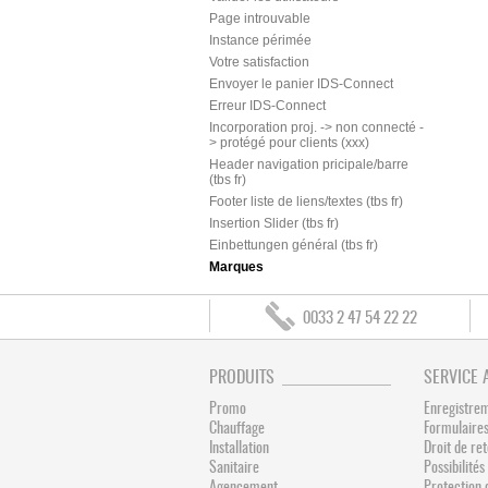
Page introuvable
Instance périmée
Votre satisfaction
Envoyer le panier IDS-Connect
Erreur IDS-Connect
Incorporation proj. -> non connecté -
> protégé pour clients (xxx)
Header navigation pricipale/barre
(tbs fr)
Footer liste de liens/textes (tbs fr)
Insertion Slider (tbs fr)
Einbettungen général (tbs fr)
Marques
0033 2 47 54 22 22
PRODUITS
SERVICE 
Promo
Enregistre
Chauffage
Formulaires
Installation
Droit de re
Sanitaire
Possibilit