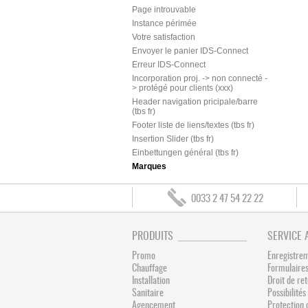
Page introuvable
Instance périmée
Votre satisfaction
Envoyer le panier IDS-Connect
Erreur IDS-Connect
Incorporation proj. -> non connecté -
> protégé pour clients (xxx)
Header navigation pricipale/barre
(tbs fr)
Footer liste de liens/textes (tbs fr)
Insertion Slider (tbs fr)
Einbettungen général (tbs fr)
Marques
0033 2 47 54 22 22
PRODUITS
SERVICE 
Promo
Enregistre
Chauffage
Formulaires
Installation
Droit de re
Sanitaire
Possibilit
Agencement
Protection 