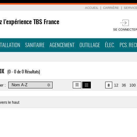
ACCUEIL
CARRIÈRE
SERVIC
z l’expérience TBS France
SE CONNECTE
STALLATION
SANITAIRE
AGENCEMENT
OUTILLAGE
ÉLEC.
PCS. RE
OX
(0 - 0 de 0 Résultats)
er :
8
12
36
100
vers le haut