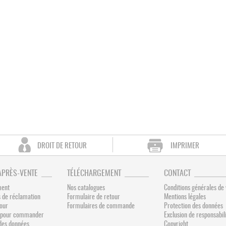
DROIT DE RETOUR
IMPRIMER
APRÈS-VENTE
TÉLÉCHARGEMENT
CONTACT
ment
Nos catalogues
Conditions générales de
 de réclamation
Formulaire de retour
Mentions légales
tour
Formulaires de commande
Protection des données
és pour commander
Exclusion de responsabil
des données
Copyright