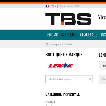
FR
/
fr
Prix nets hors TVA
Vive
PROMO
MARQUES
CHAUFFAGE
IN
Marques
LENOX
BOUTIQUE DE MARQUE
LEN
Tri
Autres marques
CATÉGORIE PRINCIPALE
Accueil