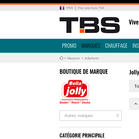
FR
/
fr
Prix nets hors TVA
Vive
PROMO
MARQUES
CHAUFFAGE
IN
Marques
Jollytherm
BOUTIQUE DE MARQUE
Joll
Tri
Autres marques
CATÉGORIE PRINCIPALE