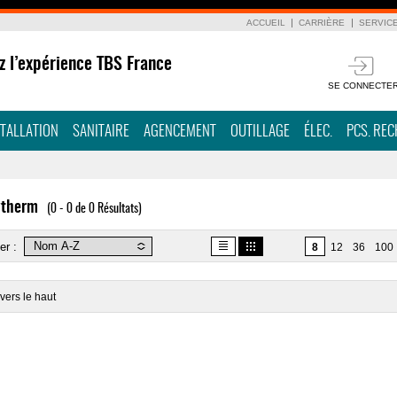
ACCUEIL
CARRIÈRE
SERVIC
z l’expérience TBS France
SE CONNECTE
STALLATION
SANITAIRE
AGENCEMENT
OUTILLAGE
ÉLEC.
PCS. RE
ytherm
(0 - 0 de 0 Résultats)
er :
8
12
36
100
vers le haut