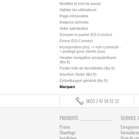
Modifier le mot de passe
Valider les utilisateurs
Page introuvable
Instance périmée
Votre satisfaction
Envoyer le panier IDS-Connect
Erreur IDS-Connect
Incorporation proj. -> non connecté -
> protégé pour clients (xxx)
Header navigation pricipale/barre
(tbs fr)
Footer liste de liens/textes (tbs fr)
Insertion Slider (tbs fr)
Einbettungen général (tbs fr)
Marques
0033 2 47 54 22 22
PRODUITS
SERVICE 
Promo
Enregistre
Chauffage
Formulaires
Installation
Droit de re