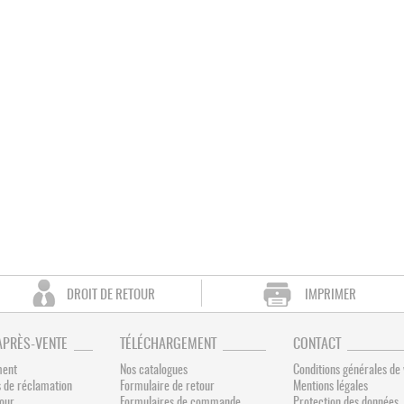
DROIT DE RETOUR
IMPRIMER
APRÈS-VENTE
TÉLÉCHARGEMENT
CONTACT
ment
Nos catalogues
Conditions générales de
 de réclamation
Formulaire de retour
Mentions légales
tour
Formulaires de commande
Protection des données