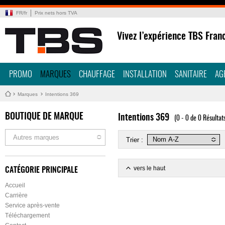
FR
/
fr
Prix nets hors TVA
Vivez l’expérience TBS Fran
PROMO
MARQUES
CHAUFFAGE
INSTALLATION
SANITAIRE
AG
Marques
Intentions 369
BOUTIQUE DE MARQUE
Intentions 369
(0 - 0 de 0 Résultat
Autres marques
Trier :
vers le haut
CATÉGORIE PRINCIPALE
Accueil
Carrière
Service après-vente
Téléchargement