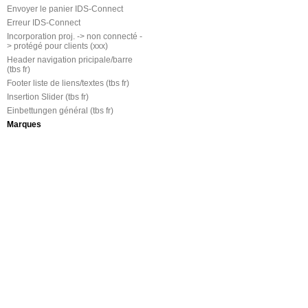
Envoyer le panier IDS-Connect
Erreur IDS-Connect
Incorporation proj. -> non connecté -
> protégé pour clients (xxx)
Header navigation pricipale/barre
(tbs fr)
Footer liste de liens/textes (tbs fr)
Insertion Slider (tbs fr)
Einbettungen général (tbs fr)
Marques