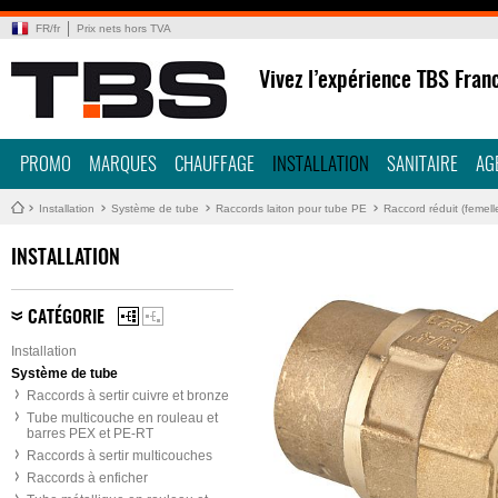
FR
/
fr
Prix nets hors TVA
Vivez l’expérience TBS Fran
PROMO
MARQUES
CHAUFFAGE
INSTALLATION
SANITAIRE
AG
Installation
Système de tube
Raccords laiton pour tube PE
Raccord réduit (femell
INSTALLATION
CATÉGORIE
Installation
Système de tube
Raccords à sertir cuivre et bronze
Tube multicouche en rouleau et
barres PEX et PE-RT
Raccords à sertir multicouches
Raccords à enficher