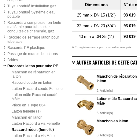
coupante
Dimensions
N° de
Tuyau ondulé installation gaz
Tuyau ondulé Système d'eau
25 mm x DN 15 (1/2")
93 019
potable
Raccords à compresser en fonte
32 mm x DN 20 (3/4")
93 019
malléable pour tube acier,
conduites de cheminée, gaz
40 mm x DN 25 (1")
93 019
Raccord de serrage laiton pour
tube acier
»
Raccords PE plastique
Enregistrez-vous pour consulter nos prix.
Passage de murs et bouchons
Brides
AUTRES ARTICLES DE CETTE CA
Raccords laiton pour tube PE
Manchon de réparation en
laiton
Manchon de réparation
laiton
Raccord coudé en laiton
Laiton Raccord coudé Femelle
2
Article(s)
Laiton mâle Raccord coudé
Laiton mâle Raccord c
Mâle
Mâle
Pièce en T Type 864
Laiton femelle (T)
6
Article(s)
Manchon en laiton
Manchon en laiton
Laiton Raccord à vis Femelle
Raccord réduit (femelle)
6
Article(s)
Laiton Raccord à vis Mâle