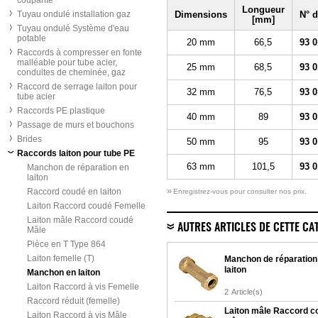
coupante
Longueur
Tuyau ondulé installation gaz
Dimensions
N° 
[mm]
Tuyau ondulé Système d'eau
potable
20 mm
66,5
93 0
Raccords à compresser en fonte
malléable pour tube acier,
25 mm
68,5
93 0
conduites de cheminée, gaz
Raccord de serrage laiton pour
32 mm
76,5
93 0
tube acier
Raccords PE plastique
40 mm
89
93 0
Passage de murs et bouchons
Brides
50 mm
95
93 0
Raccords laiton pour tube PE
63 mm
101,5
93 0
Manchon de réparation en
laiton
»
Raccord coudé en laiton
Enregistrez-vous pour consulter nos prix.
Laiton Raccord coudé Femelle
Laiton mâle Raccord coudé
AUTRES ARTICLES DE CETTE CA
Mâle
Pièce en T Type 864
Laiton femelle (T)
Manchon de réparation
laiton
Manchon en laiton
Laiton Raccord à vis Femelle
2
Article(s)
Raccord réduit (femelle)
Laiton mâle Raccord c
Laiton Raccord à vis Mâle