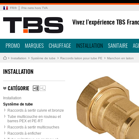
FR
/
fr
Prix nets hors TVA
Vivez l’expérience TBS Fran
PROMO
MARQUES
CHAUFFAGE
INSTALLATION
SANITAIRE
AG
Installation
Système de tube
Raccords laiton pour tube PE
Manchon en laiton
INSTALLATION
CATÉGORIE
Installation
Système de tube
Raccords à sertir cuivre et bronze
Tube multicouche en rouleau et
barres PEX et PE-RT
Raccords à sertir multicouches
Raccords à enficher