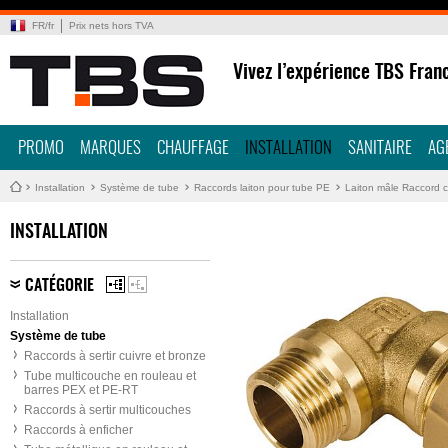
FR
/
fr
Prix nets hors TVA
Vivez l’expérience TBS Fran
PROMO
MARQUES
CHAUFFAGE
INSTALLATION
SANITAIRE
AG
Installation
Système de tube
Raccords laiton pour tube PE
Laiton mâle Raccord 
INSTALLATION
CATÉGORIE
Installation
Système de tube
Raccords à sertir cuivre et bronze
Tube multicouche en rouleau et
barres PEX et PE-RT
Raccords à sertir multicouches
Raccords à enficher