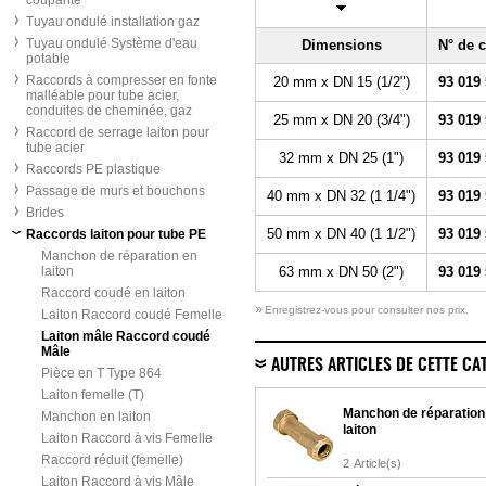
coupante
Tuyau ondulé installation gaz
Tuyau ondulé Système d'eau
Dimensions
N° de
potable
Raccords à compresser en fonte
20 mm x DN 15 (1/2")
93 019
malléable pour tube acier,
conduites de cheminée, gaz
25 mm x DN 20 (3/4")
93 019
Raccord de serrage laiton pour
tube acier
32 mm x DN 25 (1")
93 019
Raccords PE plastique
Passage de murs et bouchons
40 mm x DN 32 (1 1/4")
93 019
Brides
50 mm x DN 40 (1 1/2")
93 019
Raccords laiton pour tube PE
Manchon de réparation en
laiton
63 mm x DN 50 (2")
93 019
Raccord coudé en laiton
»
Enregistrez-vous pour consulter nos prix.
Laiton Raccord coudé Femelle
Laiton mâle Raccord coudé
Mâle
AUTRES ARTICLES DE CETTE CA
Pièce en T Type 864
Laiton femelle (T)
Manchon de réparation
Manchon en laiton
laiton
Laiton Raccord à vis Femelle
Raccord réduit (femelle)
2
Article(s)
Laiton Raccord à vis Mâle