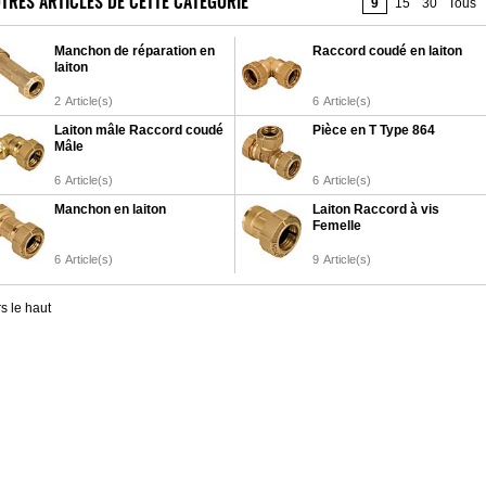
TRES ARTICLES DE CETTE CATÉGORIE
9
15
30
Tous
Manchon de réparation en
Raccord coudé en laiton
laiton
2
Article(s)
6
Article(s)
Laiton mâle Raccord coudé
Pièce en T Type 864
Mâle
6
Article(s)
6
Article(s)
Manchon en laiton
Laiton Raccord à vis
Femelle
6
Article(s)
9
Article(s)
s le haut