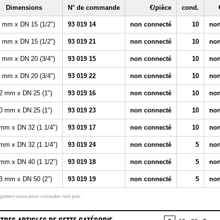
Dimensions
N° de commande
€/pièce
cond.
 mm x DN 15 (1/2")
93 019 14
non connecté
10
non
 mm x DN 15 (1/2")
93 019 21
non connecté
10
non
 mm x DN 20 (3/4")
93 019 15
non connecté
10
non
 mm x DN 20 (3/4")
93 019 22
non connecté
10
non
2 mm x DN 25 (1")
93 019 16
non connecté
10
non
0 mm x DN 25 (1")
93 019 23
non connecté
10
non
mm x DN 32 (1 1/4")
93 019 17
non connecté
10
non
mm x DN 32 (1 1/4")
93 019 24
non connecté
5
non
mm x DN 40 (1 1/2")
93 019 18
non connecté
5
non
3 mm x DN 50 (2")
93 019 19
non connecté
5
non
gistrez-vous pour consulter nos prix.