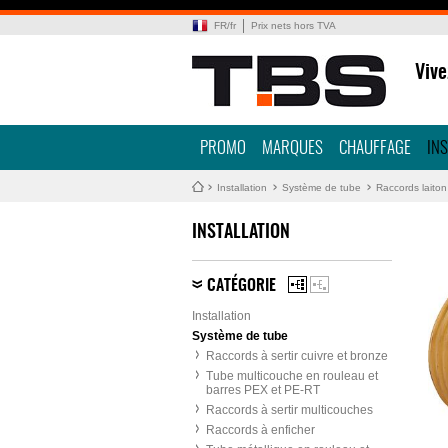
FR
/
fr
Prix nets hors TVA
Vive
PROMO
MARQUES
CHAUFFAGE
IN
Installation
Système de tube
Raccords laito
INSTALLATION
CATÉGORIE
Installation
Système de tube
Raccords à sertir cuivre et bronze
Tube multicouche en rouleau et
barres PEX et PE-RT
Raccords à sertir multicouches
Raccords à enficher