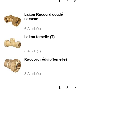
1
2
>
Laiton Raccord coudé
Femelle
6
Article(s)
Laiton femelle (T)
6
Article(s)
Raccord réduit (femelle)
3
Article(s)
1
2
>