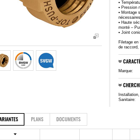
• Températu
• Pression 
• Montage s
nécessaire
• Haute sécu
monté – Pu
• Joint con
Filetage en 
de raccord, 
CARACTÉ
Marque:
CHERCH
Installation
Sanitaire:
ARIANTES
PLANS
DOCUMENTS