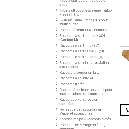
Tube métallique en rouleau et
barre
Tube multicouche système Turbo-
Press (TH+U)
Système Sudo-Press (TH) pour
multicouche
Raccord à sertir inox contour V
Raccords à sertir en inox 304
(Contour M)
Raccords à sertir inox (M)
Raccords à sertir acier C (M)
Raccords à sertir acier C (V)
Raccords à souder cuivre/laiton et
accessoires
Raccord à souder en laiton
Raccords à souder PE
Raccords filetés
Raccord à enficher universel pour
tous les tubes multicouches
Raccords à compression
eurocône
Technique de raccordement
V
Mepla et accessoires
Accessoires pour raccords filetés
Raccords de serrage et à bague