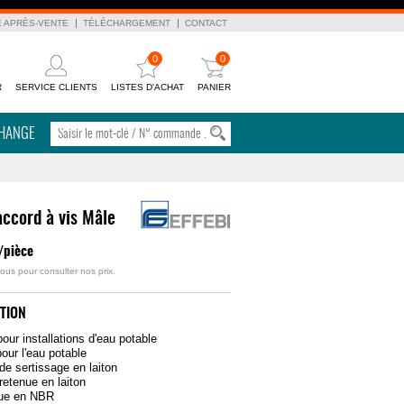
E APRÈS-VENTE
TÉLÉCHARGEMENT
CONTACT
0
0
R
SERVICE CLIENTS
LISTES D'ACHAT
PANIER
CHANGE
accord à vis Mâle
/pièce
ous pour consulter nos prix.
TION
our installations d'eau potable
our l'eau potable
de sertissage en laiton
retenue en laiton
ique en NBR