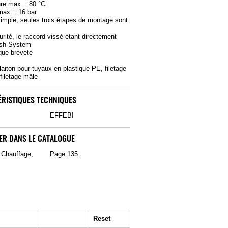
re max. : 80 °C
max. : 16 bar
imple, seules trois étapes de montage sont
s
rité, le raccord vissé étant directement
sh-System
ique breveté
laiton pour tuyaux en plastique PE, filetage
filetage mâle
RISTIQUES TECHNIQUES
EFFEBI
ER DANS LE CATALOGUE
, Chauffage,
Page
135
Reset