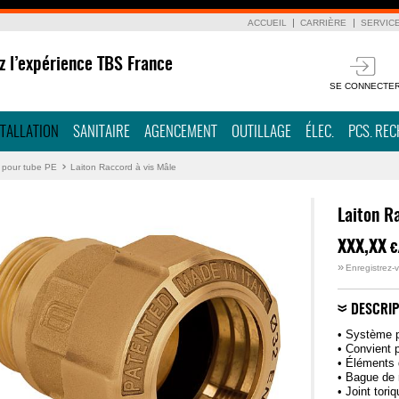
ACCUEIL
CARRIÈRE
SERVIC
z l’expérience TBS France
SE CONNECTE
STALLATION
SANITAIRE
AGENCEMENT
OUTILLAGE
ÉLEC.
PCS. RE
n pour tube PE
Laiton Raccord à vis Mâle
Laiton R
XXX,XX
€
»
Enregistrez-v
DESCRIP
• Système p
• Convient p
• Éléments 
• Bague de 
• Joint tor