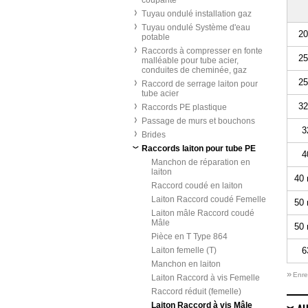
coupante
Tuyau ondulé installation gaz
Tuyau ondulé Système d'eau
20
potable
Raccords à compresser en fonte
25
malléable pour tube acier,
conduites de cheminée, gaz
25
Raccord de serrage laiton pour
tube acier
32
Raccords PE plastique
Passage de murs et bouchons
3
Brides
Raccords laiton pour tube PE
4
Manchon de réparation en
laiton
40 
Raccord coudé en laiton
Laiton Raccord coudé Femelle
50 
Laiton mâle Raccord coudé
Mâle
50 
Pièce en T Type 864
Laiton femelle (T)
6
Manchon en laiton
»
Enre
Laiton Raccord à vis Femelle
Raccord réduit (femelle)
Laiton Raccord à vis Mâle