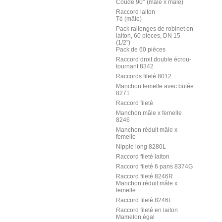
Coude 90° (mâle x mâle)
Raccord laiton
Té (mâle)
Pack rallonges de robinet en
laiton, 60 pièces, DN 15
(1/2")
Pack de 60 pièces
Raccord droit double écrou-
tournant 8342
Raccords fileté 8012
Manchon femelle avec butée
8271
Raccord fileté
Manchon mâle x femelle
8246
Manchon réduit mâle x
femelle
Nipple long 8280L
Raccord fileté laiton
Raccord fileté 6 pans 8374G
Raccord fileté 8246R
Manchon réduit mâle x
femelle
Raccord fileté 8246L
Raccord fileté en laiton
Mamelon égal