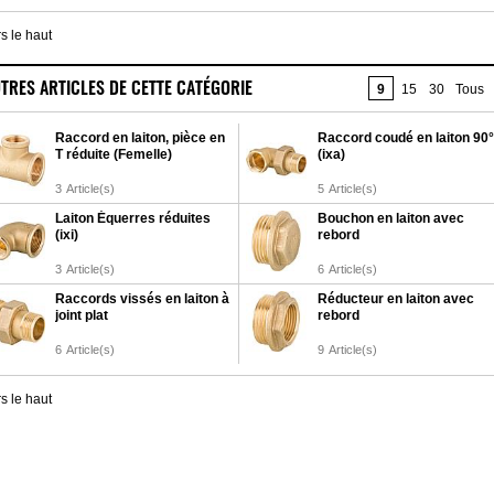
s le haut
TRES ARTICLES DE CETTE CATÉGORIE
9
15
30
Tous
Raccord en laiton, pièce en
Raccord coudé en laiton 90°
T réduite (Femelle)
(ixa)
3
Article(s)
5
Article(s)
Laiton Équerres réduites
Bouchon en laiton avec
(ixi)
rebord
3
Article(s)
6
Article(s)
Raccords vissés en laiton à
Réducteur en laiton avec
joint plat
rebord
6
Article(s)
9
Article(s)
s le haut