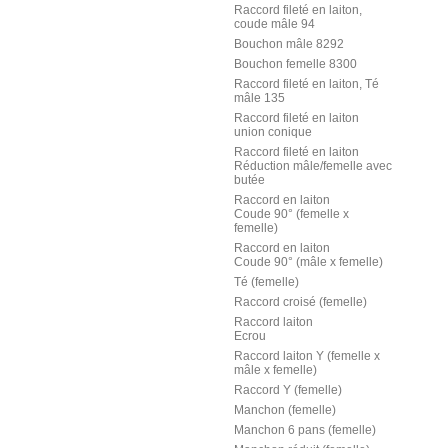
Raccord fileté en laiton,
coude mâle 94
Bouchon mâle 8292
Bouchon femelle 8300
Raccord fileté en laiton, Té
mâle 135
Raccord fileté en laiton
union conique
Raccord fileté en laiton
Réduction mâle/femelle avec
butée
Raccord en laiton
Coude 90° (femelle x
femelle)
Raccord en laiton
Coude 90° (mâle x femelle)
Té (femelle)
Raccord croisé (femelle)
Raccord laiton
Ecrou
Raccord laiton Y (femelle x
mâle x femelle)
Raccord Y (femelle)
Manchon (femelle)
Manchon 6 pans (femelle)