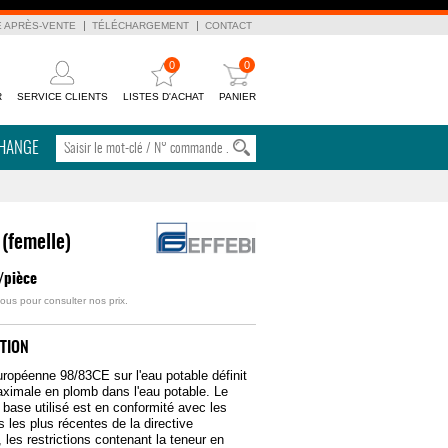
E APRÈS-VENTE
TÉLÉCHARGEMENT
CONTACT
0
0
R
SERVICE CLIENTS
LISTES D'ACHAT
PANIER
CHANGE
(femelle)
/pièce
ous pour consulter nos prix.
TION
ropéenne 98/83CE sur l'eau potable définit
aximale en plomb dans l'eau potable. Le
 base utilisé est en conformité avec les
s les plus récentes de la directive
les restrictions contenant la teneur en