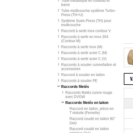
Tube métallique en rouleau et
barre
Tube multicouche système Turbo-
Press (TH+U)
Système Sudo-Press (TH) pour
multicouche
Raccord à sertir inox contour V
Raccords à sertir en inox 304
(Contour M)
Raccords à sertir inox (M)
Raccords à sertir acier C (M)
Raccords à sertir acier C (V)
Raccords à souder cuivre/laiton et
accessoires
Raccord à souder en laiton
V
Raccords à souder PE
Raccords filetés
Raccords filetés cuivre rouge
avec DVGW
Raccords filetés en laiton
Raccord en laiton, pièce en
T réduite (Femelle)
Raccord coudé en laiton 90°
(ixa)
Raccord coudé en laiton