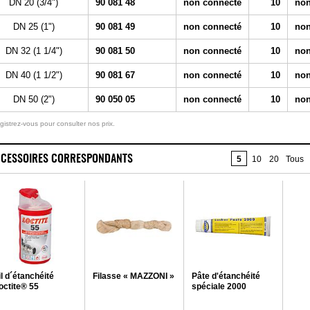
DN 20 (3/4")
90 081 48
non connecté
10
non
DN 25 (1")
90 081 49
non connecté
10
non
DN 32 (1 1/4")
90 081 50
non connecté
10
non
DN 40 (1 1/2")
90 081 67
non connecté
10
non
DN 50 (2")
90 050 05
non connecté
10
non
gistrez-vous pour consulter nos prix.
CESSOIRES CORRESPONDANTS
5
10
20
Tous
il d´étanchéité
Filasse « MAZZONI »
Pâte d'étanchéité
octite® 55
spéciale 2000