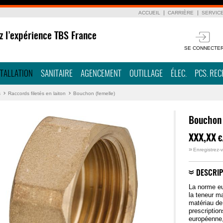
ACCUEIL
CARRIÈRE
SERVIC
z l’expérience TBS France
SE CONNECTE
STALLATION
SANITAIRE
AGENCEMENT
OUTILLAGE
ÉLEC.
PCS. RE
s
Raccords filetés en laiton
Bouchon (femelle)
Bouchon 
XXX,XX
€
»
Enregistrez-v
DESCRIP
La norme eu
la teneur m
matériau de
prescription
européenne, 