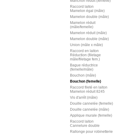
Manchon réduit (femelle)
Raccord laiton
Mamelon égal (mâle)
Mamelon double (mâle)
Mamelon réduit
(mâle/femelle)
Mamelon réduit (mâle)
Mamelon double (mâle)
Union (mâle x mâle)
Raccord en laiton
Réduction (filetage
mâle/filetage fem.)
Bague réductrice
(femelle/mâle)
Bouchon (mâle)
Bouchon (femelle)
Raccord fileté en laiton
Mamelon réduit 8245
Vis d'arrêt (mâle)
Douille cannelée (femelle)
Douille cannelée (mâle)
Applique murale (femelle)
Raccord laiton
Cannelure double
Rallonge pour robinetterie