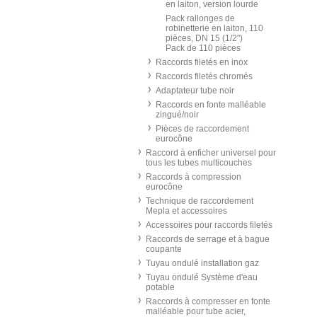
en laiton, version lourde
Pack rallonges de
robinetterie en laiton, 110
pièces, DN 15 (1/2")
Pack de 110 pièces
Raccords filetés en inox
Raccords filetés chromés
Adaptateur tube noir
Raccords en fonte malléable
zingué/noir
Pièces de raccordement
eurocône
Raccord à enficher universel pour
tous les tubes multicouches
Raccords à compression
eurocône
Technique de raccordement
Mepla et accessoires
Accessoires pour raccords filetés
Raccords de serrage et à bague
coupante
Tuyau ondulé installation gaz
Tuyau ondulé Système d'eau
potable
Raccords à compresser en fonte
malléable pour tube acier,