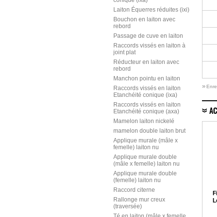
conique (ixa)
Laiton Équerres réduites (ixi)
Bouchon en laiton avec
rebord
Passage de cuve en laiton
Raccords vissés en laiton à
joint plat
Réducteur en laiton avec
rebord
Manchon pointu en laiton
»
Enre
Raccords vissés en laiton
Etanchéité conique (ixa)
Raccords vissés en laiton
AC
Etanchéité conique (axa)
Mamelon laiton nickelé
mamelon double laiton brut
Applique murale (mâle x
femelle) laiton nu
Applique murale double
(mâle x femelle) laiton nu
Applique murale double
(femelle) laiton nu
Raccord citerne
F
Rallonge mur creux
L
(traversée)
Té en laiton (mâle x femelle