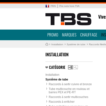
FR
/
fr
Prix nets hors TVA
Vive
PROMO
MARQUES
CHAUFFAGE
IN
Installation
Système de tube
Raccords fileté
INSTALLATION
CATÉGORIE
Installation
Système de tube
Raccords à sertir cuivre et bronze
Tube multicouche en rouleau et
barres PEX et PE-RT
Raccords à sertir multicouches
Raccords à enficher