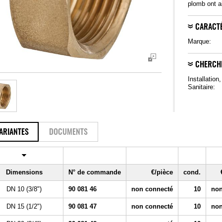
plomb ont a
CARACTÉ
Marque:
CHERCH
Installation
Sanitaire:
ARIANTES
DOCUMENTS
Dimensions
N° de commande
€/pièce
cond.
DN 10 (3/8")
90 081 46
non connecté
10
non
DN 15 (1/2")
90 081 47
non connecté
10
non