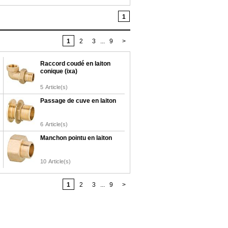
1
1
2
3
...
9
>
Raccord coudé en laiton
conique (ixa)
5
Article(s)
Passage de cuve en laiton
6
Article(s)
Manchon pointu en laiton
10
Article(s)
1
2
3
...
9
>