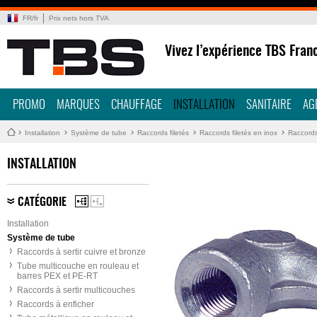
FR
/
fr
Prix nets hors TVA
Vivez l’expérience TBS Fran
PROMO
MARQUES
CHAUFFAGE
INSTALLATION
SANITAIRE
AG
Installation
Système de tube
Raccords filetés
Raccords filetés en inox
Raccords
INSTALLATION
CATÉGORIE
Installation
Système de tube
Raccords à sertir cuivre et bronze
Tube multicouche en rouleau et
barres PEX et PE-RT
Raccords à sertir multicouches
Raccords à enficher