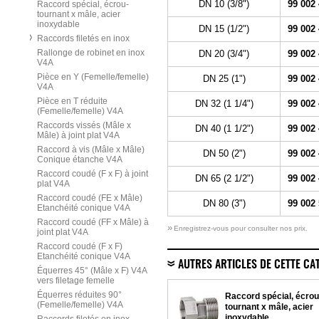
DN 10 (3/8")
99 002
Raccord spécial, écrou-
tournant x mâle, acier
inoxydable
DN 15 (1/2")
99 002
Raccords filetés en inox
Rallonge de robinet en inox
DN 20 (3/4")
99 002
V4A
Pièce en Y (Femelle/femelle)
DN 25 (1")
99 002
V4A
Pièce en T réduite
DN 32 (1 1/4")
99 002
(Femelle/femelle) V4A
Raccords vissés (Mâle x
DN 40 (1 1/2")
99 002
Mâle) à joint plat V4A
Raccord à vis (Mâle x Mâle)
DN 50 (2")
99 002
Conique étanche V4A
Raccord coudé (F x F) à joint
DN 65 (2 1/2")
99 002
plat V4A
Raccord coudé (FE x Mâle)
DN 80 (3")
99 002
Etanchéité conique V4A
Raccord coudé (FF x Mâle) à
»
Enregistrez-vous pour consulter nos prix.
joint plat V4A
Raccord coudé (F x F)
Etanchéité conique V4A
AUTRES ARTICLES DE CETTE CA
Équerres 45° (Mâle x F) V4A
vers filetage femelle
Équerres réduites 90°
Raccord spécial, écrou
(Femelle/femelle) V4A
tournant x mâle, acier
inoxydable