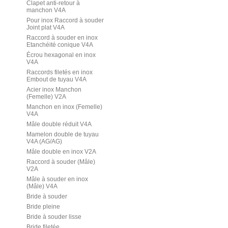
Clapet anti-retour à
manchon V4A
Pour inox Raccord à souder
Joint plat V4A
Raccord à souder en inox
Etanchéité conique V4A
Écrou hexagonal en inox
V4A
Raccords filetés en inox
Embout de tuyau V4A
Acier inox Manchon
(Femelle) V2A
Manchon en inox (Femelle)
V4A
Mâle double réduit V4A
Mamelon double de tuyau
V4A (AG/AG)
Mâle double en inox V2A
Raccord à souder (Mâle)
V2A
Mâle à souder en inox
(Mâle) V4A
Bride à souder
Bride pleine
Bride à souder lisse
Bride filetée