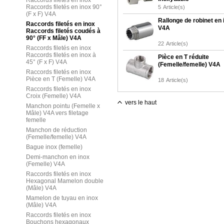
Raccords filetés en inox
Raccords filetés en inox 90°
5
Article(s)
(F x F) V4A
Rallonge de robinet en 
Raccords filetés en inox
V4A
Raccords filetés coudés à
90° (FF x Mâle) V4A
22
Article(s)
Raccords filetés en inox
Raccords filetés en inox à
Pièce en T réduite
45° (F x F) V4A
(Femelle/femelle) V4A
Raccords filetés en inox
Pièce en T (Femelle) V4A
18
Article(s)
Raccords filetés en inox
Croix (Femelle) V4A
vers le haut
Manchon pointu (Femelle x
Mâle) V4A vers filetage
femelle
Manchon de réduction
(Femelle/femelle) V4A
Bague inox (femelle)
Demi-manchon en inox
(Femelle) V4A
Raccords filetés en inox
Hexagonal Mamelon double
(Mâle) V4A
Mamelon de tuyau en inox
(Mâle) V4A
Raccords filetés en inox
Bouchons hexagonaux