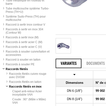
Tube métallique en rouleau et
barre
Tube multicouche système Turbo-
Press (TH+U)
Système Sudo-Press (TH) pour
multicouche
Raccord à sertir inox contour V
Raccords à sertir en inox 304
(Contour M)
Raccords à sertir inox (M)
Raccords à sertir acier C (M)
Raccords à sertir acier C (V)
Raccords à souder cuivre/laiton et
accessoires
Raccord à souder en laiton
VARIANTES
DOCUMENTS
Raccords à souder PE
Raccords filetés
Raccords filetés cuivre rouge
avec DVGW
Raccords filetés en laiton
Dimensions
N° de
Raccords filetés en inox
DN 6 (1/8")
99 002
Clapet anti-retour Acier
inoxydable V4A
DN 8 (1/4")
99 002
Coude : 90° (Mâle x Mâle)
V4A