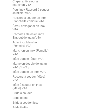
Clapet anti-retour à
manchon V4A
Pour inox Raccord à souder
Joint plat V4A
Raccord à souder en inox
Etanchéité conique V4A
Écrou hexagonal en inox
V4A
Raccords filetés en inox
Embout de tuyau V4A
Acier inox Manchon
(Femelle) V2A
Manchon en inox (Femelle)
V4A
Mâle double réduit V4A
Mamelon double de tuyau
V4A (AG/AG)
Mâle double en inox V2A
Raccord à souder (Mâle)
V2A
Mâle à souder en inox
(Mâle) V4A
Bride à souder
Bride pleine
Bride à souder lisse
Bride filetée