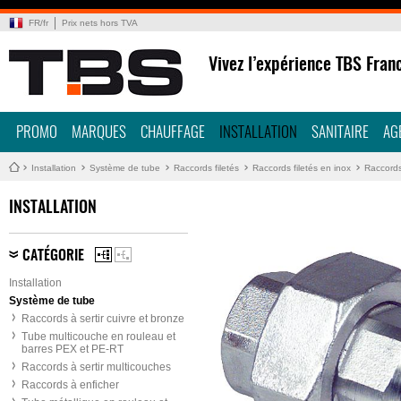
FR
/
fr
Prix nets hors TVA
Vivez l’expérience TBS Fran
PROMO
MARQUES
CHAUFFAGE
INSTALLATION
SANITAIRE
AG
Installation
Système de tube
Raccords filetés
Raccords filetés en inox
Raccords 
INSTALLATION
CATÉGORIE
Installation
Système de tube
Raccords à sertir cuivre et bronze
Tube multicouche en rouleau et
barres PEX et PE-RT
Raccords à sertir multicouches
Raccords à enficher