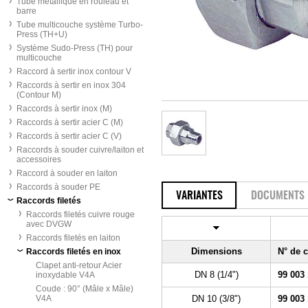
Tube métallique en rouleau et
barre
Tube multicouche système Turbo-
Press (TH+U)
Système Sudo-Press (TH) pour
multicouche
Raccord à sertir inox contour V
Raccords à sertir en inox 304
(Contour M)
Raccords à sertir inox (M)
Raccords à sertir acier C (M)
Raccords à sertir acier C (V)
Raccords à souder cuivre/laiton et
accessoires
Raccord à souder en laiton
Raccords à souder PE
VARIANTES
DOCUMENTS
Raccords filetés
Raccords filetés cuivre rouge
avec DVGW
Raccords filetés en laiton
Dimensions
N° de
Raccords filetés en inox
Clapet anti-retour Acier
DN 8 (1/4")
99 003
inoxydable V4A
Coude : 90° (Mâle x Mâle)
V4A
DN 10 (3/8")
99 003