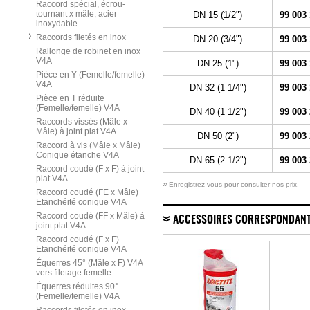
Raccord spécial, écrou-
tournant x mâle, acier
DN 15 (1/2")
99 003
inoxydable
Raccords filetés en inox
DN 20 (3/4")
99 003
Rallonge de robinet en inox
V4A
DN 25 (1")
99 003
Pièce en Y (Femelle/femelle)
V4A
DN 32 (1 1/4")
99 003
Pièce en T réduite
(Femelle/femelle) V4A
DN 40 (1 1/2")
99 003
Raccords vissés (Mâle x
Mâle) à joint plat V4A
DN 50 (2")
99 003
Raccord à vis (Mâle x Mâle)
Conique étanche V4A
DN 65 (2 1/2")
99 003
Raccord coudé (F x F) à joint
plat V4A
»
Enregistrez-vous pour consulter nos prix.
Raccord coudé (FE x Mâle)
Etanchéité conique V4A
Raccord coudé (FF x Mâle) à
ACCESSOIRES CORRESPONDAN
joint plat V4A
Raccord coudé (F x F)
Etanchéité conique V4A
Équerres 45° (Mâle x F) V4A
vers filetage femelle
Équerres réduites 90°
(Femelle/femelle) V4A