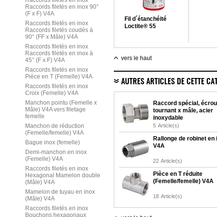
Raccords filetés en inox
Raccords filetés en inox 90°
(F x F) V4A
Fil d´étanchéité
Raccords filetés en inox
Loctite® 55
Raccords filetés coudés à
90° (FF x Mâle) V4A
Raccords filetés en inox
Raccords filetés en inox à
vers le haut
45° (F x F) V4A
Raccords filetés en inox
Pièce en T (Femelle) V4A
AUTRES ARTICLES DE CETTE CA
Raccords filetés en inox
Croix (Femelle) V4A
Manchon pointu (Femelle x
Raccord spécial, écrou
Mâle) V4A vers filetage
tournant x mâle, acier
femelle
inoxydable
Manchon de réduction
5
Article(s)
(Femelle/femelle) V4A
Rallonge de robinet en 
Bague inox (femelle)
V4A
Demi-manchon en inox
(Femelle) V4A
22
Article(s)
Raccords filetés en inox
Pièce en T réduite
Hexagonal Mamelon double
(Femelle/femelle) V4A
(Mâle) V4A
Mamelon de tuyau en inox
18
Article(s)
(Mâle) V4A
Raccords filetés en inox
Bouchons hexagonaux