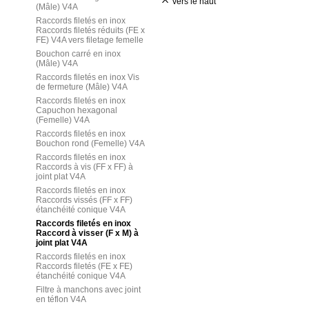
vers le haut
(Mâle) V4A
Raccords filetés en inox
Raccords filetés réduits (FE x
FE) V4A vers filetage femelle
Bouchon carré en inox
(Mâle) V4A
Raccords filetés en inox Vis
de fermeture (Mâle) V4A
Raccords filetés en inox
Capuchon hexagonal
(Femelle) V4A
Raccords filetés en inox
Bouchon rond (Femelle) V4A
Raccords filetés en inox
Raccords à vis (FF x FF) à
joint plat V4A
Raccords filetés en inox
Raccords vissés (FF x FF)
étanchéité conique V4A
Raccords filetés en inox
Raccord à visser (F x M) à
joint plat V4A
Raccords filetés en inox
Raccords filetés (FE x FE)
étanchéité conique V4A
Filtre à manchons avec joint
en téflon V4A