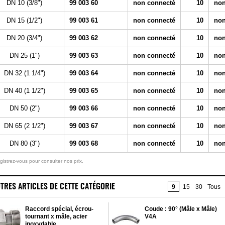
DN 10 (3/8")
99 003 60
non connecté
10
non
DN 15 (1/2")
99 003 61
non connecté
10
non
DN 20 (3/4")
99 003 62
non connecté
10
non
DN 25 (1")
99 003 63
non connecté
10
non
DN 32 (1 1/4")
99 003 64
non connecté
10
non
DN 40 (1 1/2")
99 003 65
non connecté
10
non
DN 50 (2")
99 003 66
non connecté
10
non
DN 65 (2 1/2")
99 003 67
non connecté
10
non
DN 80 (3")
99 003 68
non connecté
10
non
gistrez-vous pour consulter nos prix.
TRES ARTICLES DE CETTE CATÉGORIE
9
15
30
Tous
Raccord spécial, écrou-
Coude : 90° (Mâle x Mâle)
tournant x mâle, acier
V4A
inoxydable