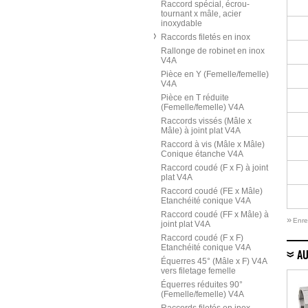
Raccord spécial, écrou-
tournant x mâle, acier
inoxydable
Raccords filetés en inox
Rallonge de robinet en inox
V4A
Pièce en Y (Femelle/femelle)
V4A
Pièce en T réduite
(Femelle/femelle) V4A
Raccords vissés (Mâle x
Mâle) à joint plat V4A
Raccord à vis (Mâle x Mâle)
Conique étanche V4A
Raccord coudé (F x F) à joint
plat V4A
Raccord coudé (FE x Mâle)
Etanchéité conique V4A
Raccord coudé (FF x Mâle) à
»
Enre
joint plat V4A
Raccord coudé (F x F)
Etanchéité conique V4A
AU
Équerres 45° (Mâle x F) V4A
vers filetage femelle
Équerres réduites 90°
(Femelle/femelle) V4A