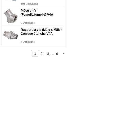
693
Article(s)
Pièce en Y
(Femelle/femelle) V4A
9
Article(s)
Raccord à vis (Mâle x Mâle)
Conique étanche V4A
8
Article(s)
1
2
3
...
6
>