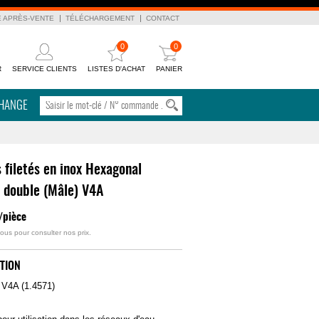
E APRÈS-VENTE
TÉLÉCHARGEMENT
CONTACT
0
0
R
SERVICE CLIENTS
LISTES D'ACHAT
PANIER
CHANGE
 filetés en inox Hexagonal
double (Mâle) V4A
/pièce
ous pour consulter nos prix.
TION
: V4A (1.4571)