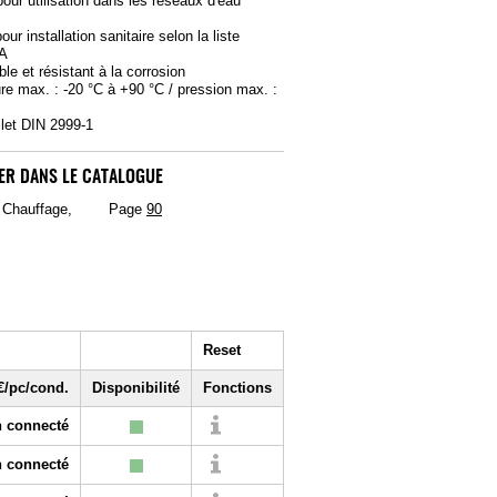
our utilisation dans les réseaux d'eau
our installation sanitaire selon la liste
BA
le et résistant à la corrosion
re max. : -20 °C à +90 °C / pression max. :
ilet DIN 2999-1
ER DANS LE CATALOGUE
, Chauffage,
Page
90
Reset
€/pc/cond.
Disponibilité
Fonctions
 connecté
 connecté