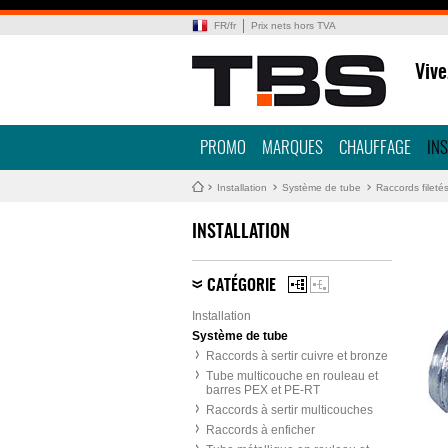
FR
/
fr
Prix nets hors TVA
Vive
PROMO
MARQUES
CHAUFFAGE
IN
Installation
Système de tube
Raccords fileté
INSTALLATION
CATÉGORIE
Installation
Système de tube
Raccords à sertir cuivre et bronze
Tube multicouche en rouleau et
barres PEX et PE-RT
Raccords à sertir multicouches
Raccords à enficher