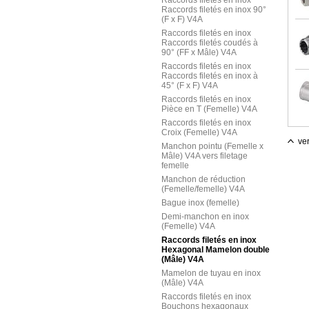
Raccords filetés en inox
Raccords filetés en inox 90°
(F x F) V4A
Raccords filetés en inox
Raccords filetés coudés à
90° (FF x Mâle) V4A
Raccords filetés en inox
Raccords filetés en inox à
45° (F x F) V4A
Raccords filetés en inox
Pièce en T (Femelle) V4A
Raccords filetés en inox
Croix (Femelle) V4A
ver
Manchon pointu (Femelle x
Mâle) V4A vers filetage
femelle
Manchon de réduction
(Femelle/femelle) V4A
Bague inox (femelle)
Demi-manchon en inox
(Femelle) V4A
Raccords filetés en inox
Hexagonal Mamelon double
(Mâle) V4A
Mamelon de tuyau en inox
(Mâle) V4A
Raccords filetés en inox
Bouchons hexagonaux