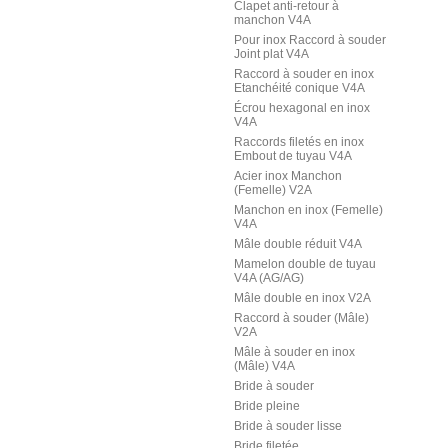
Clapet anti-retour à
manchon V4A
Pour inox Raccord à souder
Joint plat V4A
Raccord à souder en inox
Etanchéité conique V4A
Écrou hexagonal en inox
V4A
Raccords filetés en inox
Embout de tuyau V4A
Acier inox Manchon
(Femelle) V2A
Manchon en inox (Femelle)
V4A
Mâle double réduit V4A
Mamelon double de tuyau
V4A (AG/AG)
Mâle double en inox V2A
Raccord à souder (Mâle)
V2A
Mâle à souder en inox
(Mâle) V4A
Bride à souder
Bride pleine
Bride à souder lisse
Bride filetée