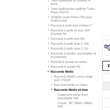
Tube métallique en rouleau et
barre
Tube multicouche système Turbo-
Press (TH+U)
Système Sudo-Press (TH) pour
multicouche
Raccord à sertir inox contour V
Raccords à sertir en inox 304
(Contour M)
Raccords à sertir inox (M)
Raccords à sertir acier C (M)
Raccords à sertir acier C (V)
Raccords à souder cuivre/laiton et
accessoires
Raccord à souder en laiton
V
Raccords à souder PE
Raccords filetés
Raccords filetés cuivre rouge
avec DVGW
Raccords filetés en laiton
Raccords filetés en inox
Clapet anti-retour Acier
inoxydable V4A
Coude : 90° (Mâle x Mâle)
V4A