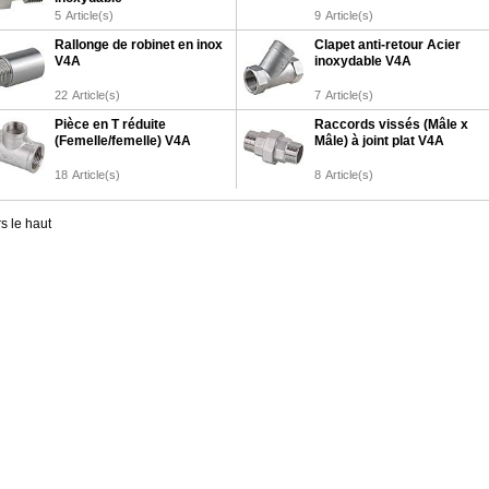
5
Article(s)
9
Article(s)
Rallonge de robinet en inox
Clapet anti-retour Acier
V4A
inoxydable V4A
22
Article(s)
7
Article(s)
Pièce en T réduite
Raccords vissés (Mâle x
(Femelle/femelle) V4A
Mâle) à joint plat V4A
18
Article(s)
8
Article(s)
s le haut