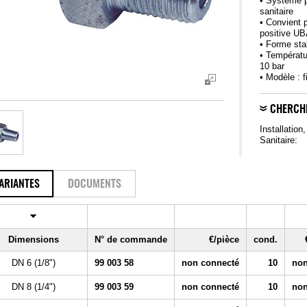
• Système p
sanitaire
• Convient p
positive U
• Forme stab
• Températu
10 bar
• Modèle : f
CHERCH
Installation
Sanitaire:
ARIANTES
DOCUMENTS
Dimensions
N° de commande
€/pièce
cond.
DN 6 (1/8")
99 003 58
non connecté
10
non
DN 8 (1/4")
99 003 59
non connecté
10
non