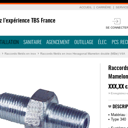
ACCUEIL
CARRIÈRE
SERVIC
z l’expérience TBS France
SE CONNECTE
STALLATION
SANITAIRE
AGENCEMENT
OUTILLAGE
ÉLEC.
PCS. RE
s
Raccords filetés en inox
Raccords filetés en inox Hexagonal Mamelon double (Mâle) V4A
Raccords
Mamelon 
XXX,XX
€
»
Enregistrez-v
DESCRIP
• Matériau 
• Type 340