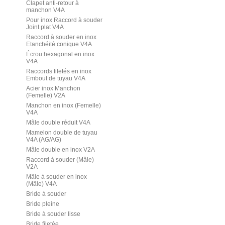
Clapet anti-retour à
manchon V4A
Pour inox Raccord à souder
Joint plat V4A
Raccord à souder en inox
Etanchéité conique V4A
Écrou hexagonal en inox
V4A
Raccords filetés en inox
Embout de tuyau V4A
Acier inox Manchon
(Femelle) V2A
Manchon en inox (Femelle)
V4A
Mâle double réduit V4A
Mamelon double de tuyau
V4A (AG/AG)
Mâle double en inox V2A
Raccord à souder (Mâle)
V2A
Mâle à souder en inox
(Mâle) V4A
Bride à souder
Bride pleine
Bride à souder lisse
Bride filetée