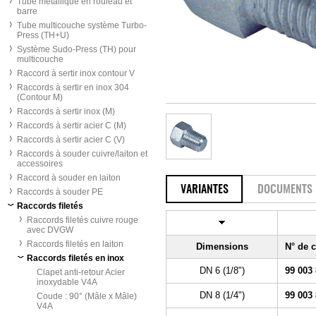
Tube métallique en rouleau et
barre
Tube multicouche système Turbo-
Press (TH+U)
Système Sudo-Press (TH) pour
multicouche
Raccord à sertir inox contour V
Raccords à sertir en inox 304
(Contour M)
Raccords à sertir inox (M)
Raccords à sertir acier C (M)
Raccords à sertir acier C (V)
Raccords à souder cuivre/laiton et
accessoires
Raccord à souder en laiton
VARIANTES
DOCUMENTS
Raccords à souder PE
Raccords filetés
Raccords filetés cuivre rouge
avec DVGW
Raccords filetés en laiton
Dimensions
N° de
Raccords filetés en inox
DN 6 (1/8")
99 003
Clapet anti-retour Acier
inoxydable V4A
DN 8 (1/4")
99 003
Coude : 90° (Mâle x Mâle)
V4A