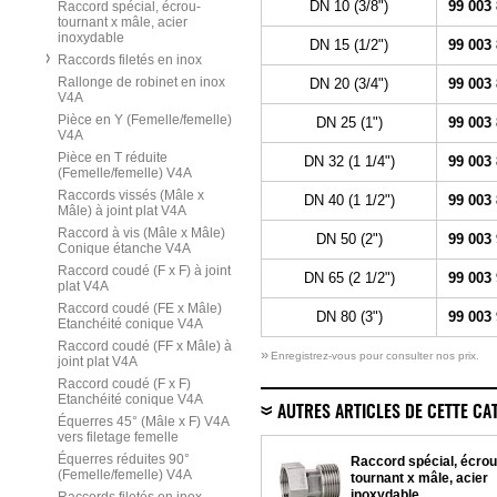
DN 10 (3/8")
99 003
Raccord spécial, écrou-
tournant x mâle, acier
inoxydable
DN 15 (1/2")
99 003
Raccords filetés en inox
Rallonge de robinet en inox
DN 20 (3/4")
99 003
V4A
Pièce en Y (Femelle/femelle)
DN 25 (1")
99 003
V4A
Pièce en T réduite
DN 32 (1 1/4")
99 003
(Femelle/femelle) V4A
Raccords vissés (Mâle x
DN 40 (1 1/2")
99 003
Mâle) à joint plat V4A
Raccord à vis (Mâle x Mâle)
DN 50 (2")
99 003
Conique étanche V4A
Raccord coudé (F x F) à joint
DN 65 (2 1/2")
99 003
plat V4A
Raccord coudé (FE x Mâle)
DN 80 (3")
99 003
Etanchéité conique V4A
Raccord coudé (FF x Mâle) à
»
Enregistrez-vous pour consulter nos prix.
joint plat V4A
Raccord coudé (F x F)
Etanchéité conique V4A
AUTRES ARTICLES DE CETTE CA
Équerres 45° (Mâle x F) V4A
vers filetage femelle
Équerres réduites 90°
Raccord spécial, écrou
(Femelle/femelle) V4A
tournant x mâle, acier
inoxydable