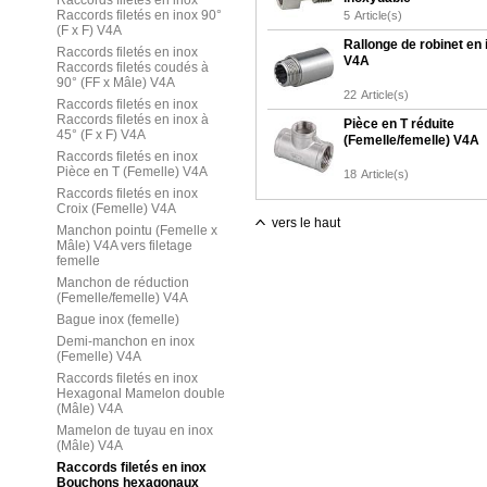
Raccords filetés en inox
Raccords filetés en inox 90°
5
Article(s)
(F x F) V4A
Rallonge de robinet en 
Raccords filetés en inox
V4A
Raccords filetés coudés à
90° (FF x Mâle) V4A
22
Article(s)
Raccords filetés en inox
Raccords filetés en inox à
Pièce en T réduite
45° (F x F) V4A
(Femelle/femelle) V4A
Raccords filetés en inox
Pièce en T (Femelle) V4A
18
Article(s)
Raccords filetés en inox
Croix (Femelle) V4A
vers le haut
Manchon pointu (Femelle x
Mâle) V4A vers filetage
femelle
Manchon de réduction
(Femelle/femelle) V4A
Bague inox (femelle)
Demi-manchon en inox
(Femelle) V4A
Raccords filetés en inox
Hexagonal Mamelon double
(Mâle) V4A
Mamelon de tuyau en inox
(Mâle) V4A
Raccords filetés en inox
Bouchons hexagonaux