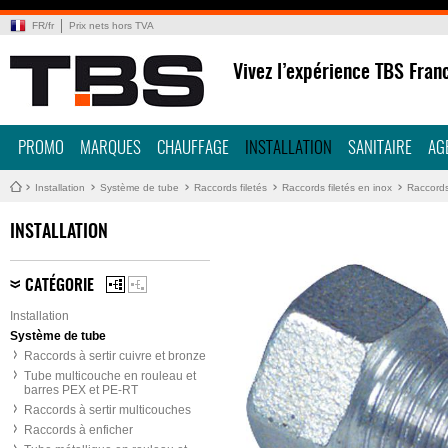
FR
/
fr
Prix nets hors TVA
Vivez l’expérience TBS Fran
PROMO
MARQUES
CHAUFFAGE
INSTALLATION
SANITAIRE
AG
Installation
Système de tube
Raccords filetés
Raccords filetés en inox
Raccords
INSTALLATION
CATÉGORIE
Installation
Système de tube
Raccords à sertir cuivre et bronze
Tube multicouche en rouleau et
barres PEX et PE-RT
Raccords à sertir multicouches
Raccords à enficher