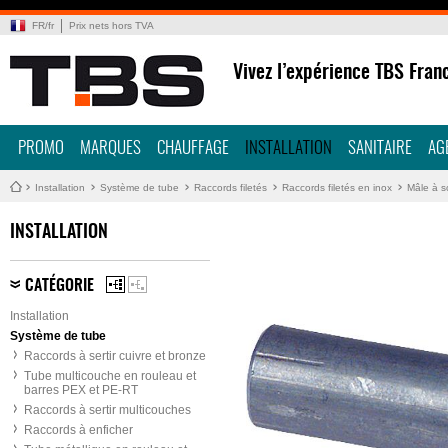
FR
/
fr
Prix nets hors TVA
Vivez l’expérience TBS Fran
PROMO
MARQUES
CHAUFFAGE
INSTALLATION
SANITAIRE
AG
Installation
Système de tube
Raccords filetés
Raccords filetés en inox
Mâle à s
INSTALLATION
CATÉGORIE
Installation
Système de tube
Raccords à sertir cuivre et bronze
Tube multicouche en rouleau et
barres PEX et PE-RT
Raccords à sertir multicouches
Raccords à enficher