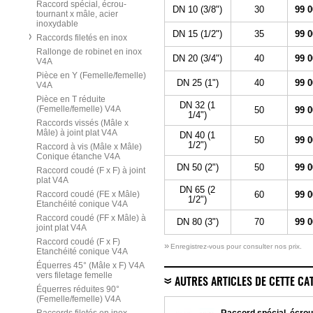
Raccord spécial, écrou-
DN 10 (3/8")
30
99 0
tournant x mâle, acier
inoxydable
DN 15 (1/2")
35
99 0
Raccords filetés en inox
Rallonge de robinet en inox
DN 20 (3/4")
40
99 0
V4A
Pièce en Y (Femelle/femelle)
DN 25 (1")
40
99 0
V4A
Pièce en T réduite
DN 32 (1
(Femelle/femelle) V4A
50
99 0
1/4")
Raccords vissés (Mâle x
Mâle) à joint plat V4A
DN 40 (1
50
99 0
1/2")
Raccord à vis (Mâle x Mâle)
Conique étanche V4A
DN 50 (2")
50
99 0
Raccord coudé (F x F) à joint
plat V4A
DN 65 (2
Raccord coudé (FE x Mâle)
60
99 0
1/2")
Etanchéité conique V4A
Raccord coudé (FF x Mâle) à
DN 80 (3")
70
99 0
joint plat V4A
Raccord coudé (F x F)
»
Enregistrez-vous pour consulter nos prix.
Etanchéité conique V4A
Équerres 45° (Mâle x F) V4A
vers filetage femelle
AUTRES ARTICLES DE CETTE CA
Équerres réduites 90°
(Femelle/femelle) V4A