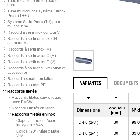
Tube métallique en rouleau et
barre
Tube multicouche système Turbo-
Press (TH+U)
Système Sudo-Press (TH) pour
multicouche
Raccord à sertir inox contour V
Raccords à sertir en inox 304
(Contour M)
Raccords à sertir inox (M)
Raccords à sertir acier C (M)
Raccords à sertir acier C (V)
Raccords à souder cuivre/laiton et
accessoires
Raccord à souder en laiton
VARIANTES
DOCUMENTS
Raccords à souder PE
Raccords filetés
Raccords filetés cuivre rouge
avec DVGW
Longueur
Raccords filetés en laiton
Dimensions
N° 
[mm]
Raccords filetés en inox
Clapet anti-retour Acier
DN 6 (1/8")
30
99 0
inoxydable V4A
Coude : 90° (Mâle x Mâle)
DN 8 (1/4")
30
99 0
V4A