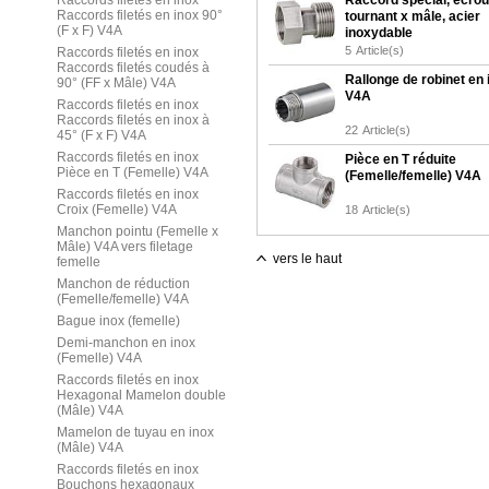
Raccords filetés en inox
Raccord spécial, écrou
Raccords filetés en inox 90°
tournant x mâle, acier
(F x F) V4A
inoxydable
5
Article(s)
Raccords filetés en inox
Raccords filetés coudés à
Rallonge de robinet en 
90° (FF x Mâle) V4A
V4A
Raccords filetés en inox
Raccords filetés en inox à
22
Article(s)
45° (F x F) V4A
Raccords filetés en inox
Pièce en T réduite
Pièce en T (Femelle) V4A
(Femelle/femelle) V4A
Raccords filetés en inox
Croix (Femelle) V4A
18
Article(s)
Manchon pointu (Femelle x
Mâle) V4A vers filetage
vers le haut
femelle
Manchon de réduction
(Femelle/femelle) V4A
Bague inox (femelle)
Demi-manchon en inox
(Femelle) V4A
Raccords filetés en inox
Hexagonal Mamelon double
(Mâle) V4A
Mamelon de tuyau en inox
(Mâle) V4A
Raccords filetés en inox
Bouchons hexagonaux