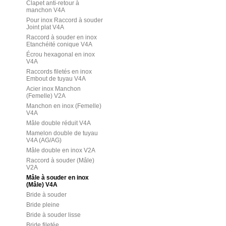
Clapet anti-retour à
manchon V4A
Pour inox Raccord à souder
Joint plat V4A
Raccord à souder en inox
Etanchéité conique V4A
Écrou hexagonal en inox
V4A
Raccords filetés en inox
Embout de tuyau V4A
Acier inox Manchon
(Femelle) V2A
Manchon en inox (Femelle)
V4A
Mâle double réduit V4A
Mamelon double de tuyau
V4A (AG/AG)
Mâle double en inox V2A
Raccord à souder (Mâle)
V2A
Mâle à souder en inox
(Mâle) V4A
Bride à souder
Bride pleine
Bride à souder lisse
Bride filetée