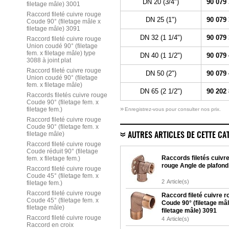
DN 20 (3/4")
90 079
filetage mâle) 3001
Raccord fileté cuivre rouge
DN 25 (1")
90 079
Coude 90° (filetage mâle x
filetage mâle) 3091
DN 32 (1 1/4")
90 079
Raccord fileté cuivre rouge
Union coudé 90° (filetage
fem. x filetage mâle) type
DN 40 (1 1/2")
90 079
3088 à joint plat
Raccord fileté cuivre rouge
DN 50 (2")
90 079
Union coudé 90° (filetage
fem. x filetage mâle)
DN 65 (2 1/2")
90 202
Raccords filetés cuivre rouge
Coude 90° (filetage fem. x
»
filetage fem.)
Enregistrez-vous pour consulter nos prix.
Raccord fileté cuivre rouge
Coude 90° (filetage fem. x
filetage mâle)
AUTRES ARTICLES DE CETTE CA
Raccord fileté cuivre rouge
Coude réduit 90° (filetage
Raccords filetés cuivr
fem. x filetage fem.)
rouge Angle de plafond
Raccord fileté cuivre rouge
Coude 45° (filetage fem. x
2
Article(s)
filetage fem.)
Raccord fileté cuivre rouge
Raccord fileté cuivre 
Coude 45° (filetage fem. x
Coude 90° (filetage mâl
filetage mâle)
filetage mâle) 3091
Raccord fileté cuivre rouge
4
Article(s)
Raccord en croix