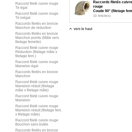
Raccords filetés cuivr
Raccord fileté cuivre rouge
rouge
Té égal
Coude 90° (filetage fem
Raccord fileté cuivre rouge
filetage fem.)
10
Article(s)
Té inégal
Raccords filetés en bronze
Manchon de réduction
vers le haut
Raccords filetés en bronze
Manchon pointu (Mâle vers
filetage femelle)
Raccord fileté cuivre rouge
Réduction (filetage mâle x
filetage fem.)
Raccord fileté cuivre rouge
Mamelon égal
Raccords filetés en bronze
Manchon
Raccord fileté cuivre rouge
Mamelon réduit (filetage
mâle x filetage mâle)
Raccord fileté cuivre rouge
Mamelon
Raccord fileté cuivre rouge
Mamelon réduit (filetage fem.
x filetage mâle)
Raccord fileté cuivre rouge
Bouchon sans butée
Raccords filetés en bronze