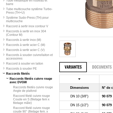
Tube métallique en rouleau et
barre
Tube multicouche système Turbo-
Press (TH+U)
Système Sudo-Press (TH) pour
multicouche
Raccord à sertir inox contour V
Raccords à sertir en inox 304
(Contour M)
Raccords à sertir inox (M)
Raccords à sertir acier C (M)
Raccords à sertir acier C (V)
Raccords à souder cuivre/laiton et
accessoires
Raccord à souder en laiton
VARIANTES
DOCUMENTS
Raccords à souder PE
Raccords filetés
Raccords filetés cuivre rouge
avec DVGW
Raccords filetés cuivre rouge
Dimensions
N° de
Angle de plafond
Raccord fileté cuivre rouge
DN 10 (3/8")
90 079
Coude en S (filetage fem x
filetage mâle)
DN 15 (1/2")
90 079
Raccord fileté cuivre rouge
coude 90° (filetage fem. x