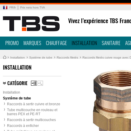
FR
/
fr
Prix nets hors TVA
Vivez l’expérience TBS Fran
PROMO
MARQUES
CHAUFFAGE
INSTALLATION
SANITAIRE
AG
Installation
Système de tube
Raccords filetés
Raccords filetés cuivre rouge ave
INSTALLATION
CATÉGORIE
Installation
Système de tube
Raccords à sertir cuivre et bronze
Tube multicouche en rouleau et
barres PEX et PE-RT
Raccords à sertir multicouches
Raccords à enficher