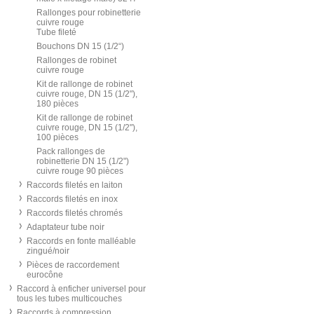
Rallonges pour robinetterie
cuivre rouge
Tube fileté
Bouchons DN 15 (1/2“)
Rallonges de robinet
cuivre rouge
Kit de rallonge de robinet
cuivre rouge, DN 15 (1/2"),
180 pièces
Kit de rallonge de robinet
cuivre rouge, DN 15 (1/2"),
100 pièces
Pack rallonges de
robinetterie DN 15 (1/2")
cuivre rouge 90 pièces
Raccords filetés en laiton
Raccords filetés en inox
Raccords filetés chromés
Adaptateur tube noir
Raccords en fonte malléable
zingué/noir
Pièces de raccordement
eurocône
Raccord à enficher universel pour
tous les tubes multicouches
Raccords à compression