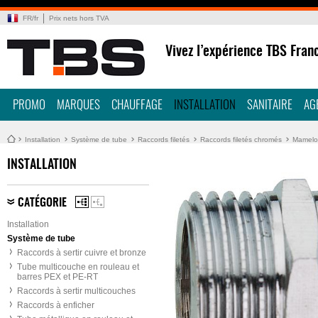
FR
/
fr
Prix nets hors TVA
Vivez l’expérience TBS Fran
PROMO
MARQUES
CHAUFFAGE
INSTALLATION
SANITAIRE
AG
Installation
Système de tube
Raccords filetés
Raccords filetés chromés
Mamelo
INSTALLATION
CATÉGORIE
Installation
Système de tube
Raccords à sertir cuivre et bronze
Tube multicouche en rouleau et
barres PEX et PE-RT
Raccords à sertir multicouches
Raccords à enficher