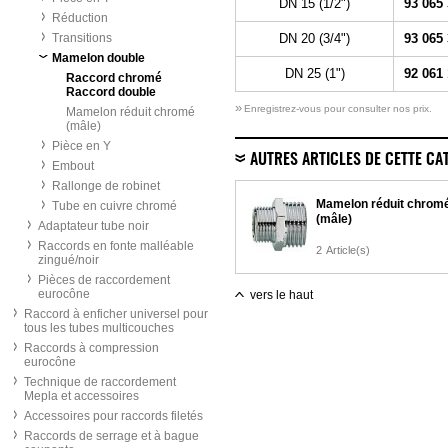
DN 15 (1/2")
93 065
Réduction
Transitions
DN 20 (3/4")
93 065
Mamelon double
DN 25 (1")
92 061
Raccord chromé
Raccord double
»
Enregistrez-vous pour consulter nos prix.
Mamelon réduit chromé
(mâle)
Pièce en Y
AUTRES ARTICLES DE CETTE CA
Embout
Rallonge de robinet
Mamelon réduit chrom
Tube en cuivre chromé
(mâle)
Adaptateur tube noir
Raccords en fonte malléable
2
Article(s)
zingué/noir
Pièces de raccordement
eurocône
vers le haut
Raccord à enficher universel pour
tous les tubes multicouches
Raccords à compression
eurocône
Technique de raccordement
Mepla et accessoires
Accessoires pour raccords filetés
Raccords de serrage et à bague