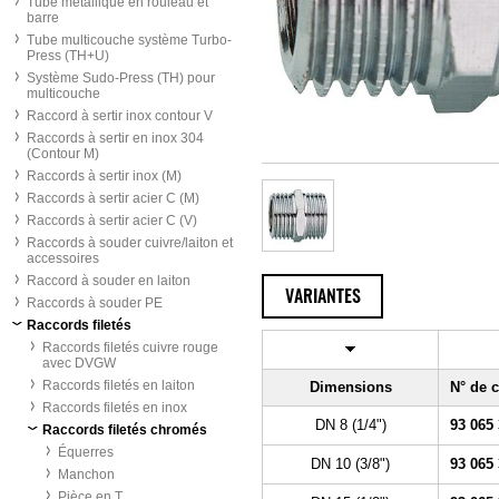
Tube métallique en rouleau et
barre
Tube multicouche système Turbo-
Press (TH+U)
Système Sudo-Press (TH) pour
multicouche
Raccord à sertir inox contour V
Raccords à sertir en inox 304
(Contour M)
Raccords à sertir inox (M)
Raccords à sertir acier C (M)
Raccords à sertir acier C (V)
Raccords à souder cuivre/laiton et
accessoires
Raccord à souder en laiton
VARIANTES
Raccords à souder PE
Raccords filetés
Raccords filetés cuivre rouge
avec DVGW
Raccords filetés en laiton
Dimensions
N° de
Raccords filetés en inox
DN 8 (1/4")
93 065
Raccords filetés chromés
Équerres
DN 10 (3/8")
93 065
Manchon
Pièce en T