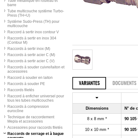
Tube métallique en rouleau et
barre
Tube multicouche système Turbo-
Press (TH+U)
Système Sudo-Press (TH) pour
multicouche
Raccord à sertir inox contour V
Raccords à sertir en inox 304
(Contour M)
Raccords à sertir inox (M)
Raccords à sertir acier C (M)
Raccords à sertir acier C (V)
Raccords à souder cuivre/laiton et
accessoires
Raccord à souder en laiton
VARIANTES
DOCUMENTS
Raccords à souder PE
Raccords filetés
Raccord à enficher universel pour
tous les tubes multicouches
Raccords à compression
Dimensions
N° de
eurocône
Technique de raccordement
8 x 8 mm *
90 105
Mepla et accessoires
Accessoires pour raccords filetés
10 x 10 mm *
90 105
Raccords de serrage et à bague