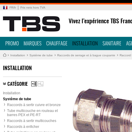
FR
/
fr
Prix nets hors TVA
Vivez l’expérience TBS Fran
PROMO
MARQUES
CHAUFFAGE
INSTALLATION
SANITAIRE
AG
Installation
Système de tube
Raccords de serrage et à bague coupante
Raccord b
INSTALLATION
CATÉGORIE
Installation
Système de tube
Raccords à sertir cuivre et bronze
Tube multicouche en rouleau et
barres PEX et PE-RT
Raccords à sertir multicouches
Raccords à enficher