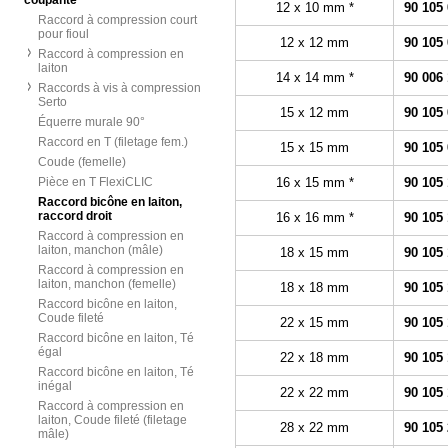
coupante
12 x 10 mm *
90 105
Raccord à compression court
pour fioul
12 x 12 mm
90 105
Raccord à compression en
laiton
14 x 14 mm *
90 006
Raccords à vis à compression
Serto
15 x 12 mm
90 105
Équerre murale 90°
Raccord en T (filetage fem.)
15 x 15 mm
90 105
Coude (femelle)
Pièce en T FlexiCLIC
16 x 15 mm *
90 105
Raccord bicône en laiton,
raccord droit
16 x 16 mm *
90 105 
Raccord à compression en
laiton, manchon (mâle)
18 x 15 mm
90 105
Raccord à compression en
laiton, manchon (femelle)
18 x 18 mm
90 105
Raccord bicône en laiton,
Coude fileté
22 x 15 mm
90 105
Raccord bicône en laiton, Té
égal
22 x 18 mm
90 105
Raccord bicône en laiton, Té
inégal
22 x 22 mm
90 105
Raccord à compression en
laiton, Coude fileté (filetage
28 x 22 mm
90 105
mâle)