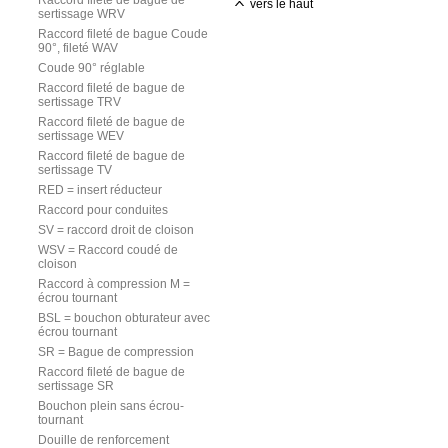
Raccord fileté de bague de
vers le haut
sertissage WRV
Raccord fileté de bague Coude
90°, fileté WAV
Coude 90° réglable
Raccord fileté de bague de
sertissage TRV
Raccord fileté de bague de
sertissage WEV
Raccord fileté de bague de
sertissage TV
RED = insert réducteur
Raccord pour conduites
SV = raccord droit de cloison
WSV = Raccord coudé de
cloison
Raccord à compression M =
écrou tournant
BSL = bouchon obturateur avec
écrou tournant
SR = Bague de compression
Raccord fileté de bague de
sertissage SR
Bouchon plein sans écrou-
tournant
Douille de renforcement