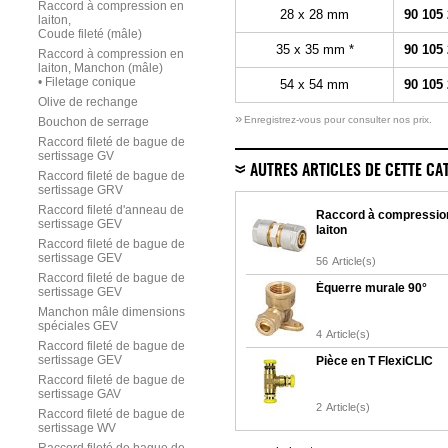
Raccord à compression en
28 x 28 mm
90 105
laiton,
Coude fileté (mâle)
35 x 35 mm *
90 105
Raccord à compression en
laiton, Manchon (mâle)
• Filetage conique
54 x 54 mm
90 105
Olive de rechange
»
Enregistrez-vous pour consulter nos prix.
Bouchon de serrage
Raccord fileté de bague de
sertissage GV
AUTRES ARTICLES DE CETTE CA
Raccord fileté de bague de
sertissage GRV
Raccord fileté d'anneau de
Raccord à compressio
sertissage GEV
laiton
Raccord fileté de bague de
sertissage GEV
56
Article(s)
Raccord fileté de bague de
Équerre murale 90°
sertissage GEV
Manchon mâle dimensions
spéciales GEV
4
Article(s)
Raccord fileté de bague de
sertissage GEV
Pièce en T FlexiCLIC
Raccord fileté de bague de
sertissage GAV
2
Article(s)
Raccord fileté de bague de
sertissage WV